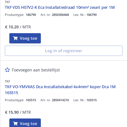
TKF
TKF VDS H07V2-K Eca Installatiedraad 10mm² zwart per 1M
Producttype:
186790
Art. nr.
2850306468
Lev. Nr.:
186790
€ 10,20
/ MTR
Voeg toe
Log in of registreer
Toevoegen aan bestellijst
TKF
TKF VO-YMVKAS Dca Installatiekabel 4x4mm² koper Dca 1M
165515
Producttype:
165515
Art. nr.
2850414210
Lev. Nr.:
165515
€ 15,90
/ MTR
Voeg toe