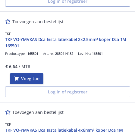
Log in of registreer
Toevoegen aan bestellijst
TKF
TKF VO-YMVKAS Dca Installatiekabel 2x2.5mm² koper Dca 1M
165501
Producttype:
165501
Art. nr.
2850414182
Lev. Nr.:
165501
€ 6,64
/ MTR
Voeg toe
Log in of registreer
Toevoegen aan bestellijst
TKF
TKF VO-YMVKAS Dca Installatiekabel 4x6mm² koper Dca 1M