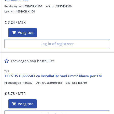
Producttype:
165100R X 100
Art. nr.
2850414100
Lev. Nr.:
165100R X 100
€ 7,24
/ MTR
Voeg toe
Log in of registreer
Toevoegen aan bestellijst
TKF
TKF VDS H07V2-K Eca Installatiedraad 6mm² blauw per 1M
Producttype:
186780
Art. nr.
2850306438
Lev. Nr.:
186780
€ 5,73
/ MTR
Voeg toe