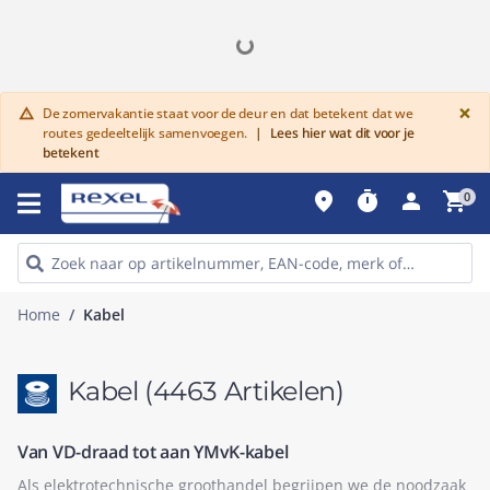
G
×
De zomervakantie staat voor de deur en dat betekent dat we
warning
routes gedeeltelijk samenvoegen.
|
Lees hier wat dit voor je
betekent
place
timer
person
shopping_cart
0
Home
Kabel
Kabel
(4463 Artikelen)
Van VD-draad tot aan YMvK-kabel
Als elektrotechnische groothandel begrijpen we de noodzaak