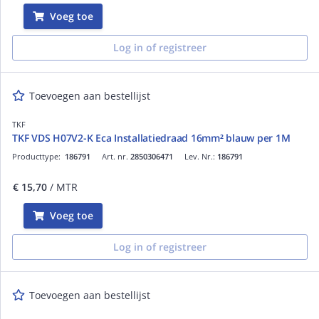
Voeg toe
Log in of registreer
Toevoegen aan bestellijst
TKF
TKF VDS H07V2-K Eca Installatiedraad 16mm² blauw per 1M
Producttype:
186791
Art. nr.
2850306471
Lev. Nr.:
186791
€ 15,70
/ MTR
Voeg toe
Log in of registreer
Toevoegen aan bestellijst