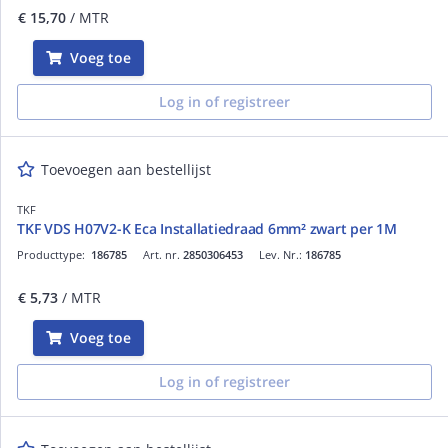
€ 15,70
/ MTR
Voeg toe
Log in of registreer
Toevoegen aan bestellijst
TKF
TKF VDS H07V2-K Eca Installatiedraad 6mm² zwart per 1M
Producttype:
186785
Art. nr.
2850306453
Lev. Nr.:
186785
€ 5,73
/ MTR
Voeg toe
Log in of registreer