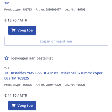
1M
Producttype:
186793
Art. nr.
2850306477
Lev. Nr.:
186793
€ 15,70
/ MTR
Voeg toe
Log in of registreer
Toevoegen aan bestellijst
TKF
TKF Instalflex YMVK-SS DCA Installatiekabel 5x16mm² koper
Dca 1M 165825
Producttype:
165825
Art. nr.
2850414320
Lev. Nr.:
165825
€ 44,10
/ MTR
Voeg toe