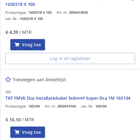
165031R X 100
Producttype:
165031R X 100
Art. nr.
2850414035
Lev. Nr.:
165031R X 100
€ 4,39
/ MTR
Voeg toe
Log in of registreer
Toevoegen aan bestellijst
TKF
TKF YMVK Dca Installatiekabel 5x6mm² koper Dca 1M 165104
Producttype:
165104
Art. nr.
2850414104
Lev. Nr.:
165104
€ 16,10
/ MTR
Voeg toe