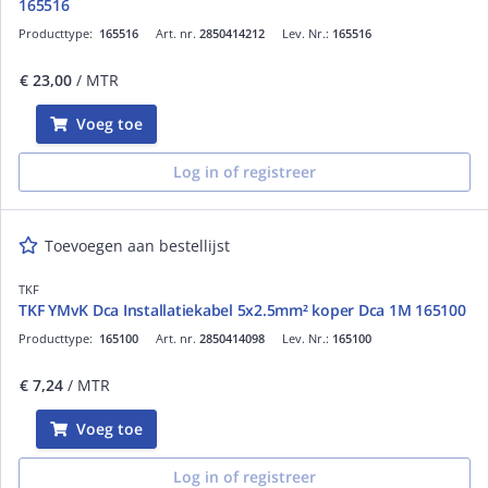
165516
Producttype:
165516
Art. nr.
2850414212
Lev. Nr.:
165516
€ 23,00
/ MTR
Voeg toe
Log in of registreer
Toevoegen aan bestellijst
TKF
TKF YMvK Dca Installatiekabel 5x2.5mm² koper Dca 1M 165100
Producttype:
165100
Art. nr.
2850414098
Lev. Nr.:
165100
€ 7,24
/ MTR
Voeg toe
Log in of registreer