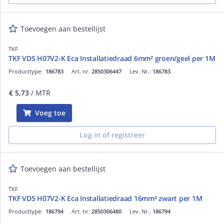
Toevoegen aan bestellijst
TKF
TKF VDS H07V2-K Eca Installatiedraad 6mm² groen/geel per 1M
Producttype:
186783
Art. nr.
2850306447
Lev. Nr.:
186783
€ 5,73
/ MTR
Voeg toe
Log in of registreer
Toevoegen aan bestellijst
TKF
TKF VDS H07V2-K Eca Installatiedraad 16mm² zwart per 1M
Producttype:
186794
Art. nr.
2850306480
Lev. Nr.:
186794