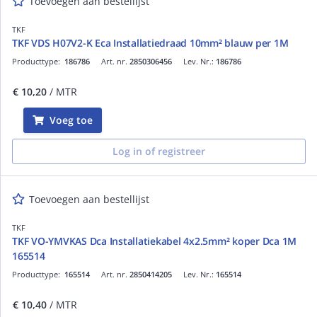
Toevoegen aan bestellijst
TKF
TKF VDS H07V2-K Eca Installatiedraad 10mm² blauw per 1M
Producttype:
186786
Art. nr.
2850306456
Lev. Nr.:
186786
€ 10,20
/ MTR
Voeg toe
Log in of registreer
Toevoegen aan bestellijst
TKF
TKF VO-YMVKAS Dca Installatiekabel 4x2.5mm² koper Dca 1M
165514
Producttype:
165514
Art. nr.
2850414205
Lev. Nr.:
165514
€ 10,40
/ MTR