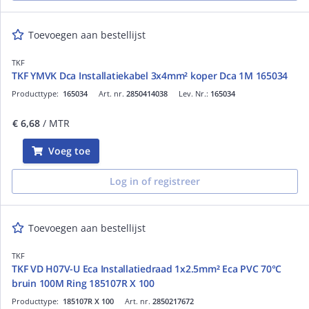
Toevoegen aan bestellijst
TKF
TKF YMVK Dca Installatiekabel 3x4mm² koper Dca 1M 165034
Producttype:
165034
Art. nr.
2850414038
Lev. Nr.:
165034
€ 6,68
/ MTR
Voeg toe
Log in of registreer
Toevoegen aan bestellijst
TKF
TKF VD H07V-U Eca Installatiedraad 1x2.5mm² Eca PVC 70°C
bruin 100M Ring 185107R X 100
Producttype:
185107R X 100
Art. nr.
2850217672