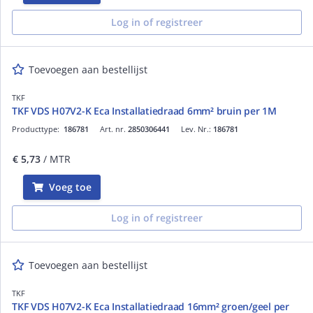
Log in of registreer
Toevoegen aan bestellijst
TKF
TKF VDS H07V2-K Eca Installatiedraad 6mm² bruin per 1M
Producttype:
186781
Art. nr.
2850306441
Lev. Nr.:
186781
€ 5,73
/ MTR
Voeg toe
Log in of registreer
Toevoegen aan bestellijst
TKF
TKF VDS H07V2-K Eca Installatiedraad 16mm² groen/geel per