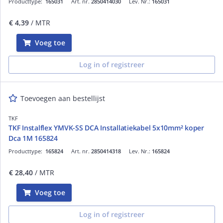
Producttype:
165031
Art. nr.
2850414030
Lev. Nr.:
165031
€ 4,39
/ MTR
Voeg toe
Log in of registreer
Toevoegen aan bestellijst
TKF
TKF Instalflex YMVK-SS DCA Installatiekabel 5x10mm² koper
Dca 1M 165824
Producttype:
165824
Art. nr.
2850414318
Lev. Nr.:
165824
€ 28,40
/ MTR
Voeg toe
Log in of registreer