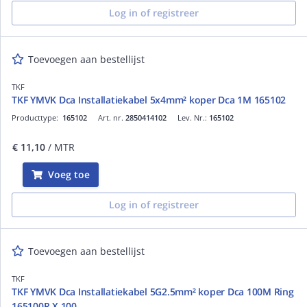
Log in of registreer
Toevoegen aan bestellijst
TKF
TKF YMVK Dca Installatiekabel 5x4mm² koper Dca 1M 165102
Producttype:
165102
Art. nr.
2850414102
Lev. Nr.:
165102
€ 11,10
/ MTR
Voeg toe
Log in of registreer
Toevoegen aan bestellijst
TKF
TKF YMVK Dca Installatiekabel 5G2.5mm² koper Dca 100M Ring
165100R X 100