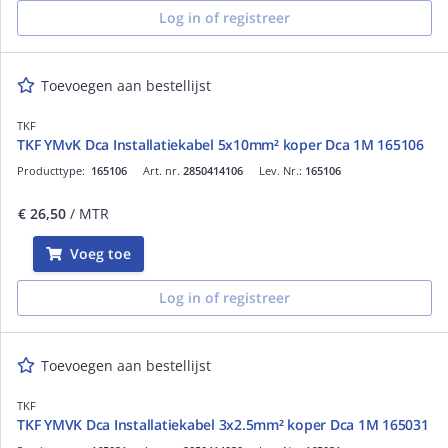
Log in of registreer
Toevoegen aan bestellijst
TKF
TKF YMvK Dca Installatiekabel 5x10mm² koper Dca 1M 165106
Producttype:
165106
Art. nr.
2850414106
Lev. Nr.:
165106
€ 26,50
/ MTR
Voeg toe
Log in of registreer
Toevoegen aan bestellijst
TKF
TKF YMVK Dca Installatiekabel 3x2.5mm² koper Dca 1M 165031