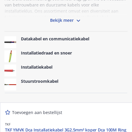
van betrouwbare en duurzame kabels voor elke
installatieklus. Ons assortiment omvat een diversiteit aan
kabeltypen, waaronder YMvK-kabel,
installatiekabel
,

Bekijk meer
installatiedraad, CAT6 datakabels, montagedraad en
signaalkabels. Met merken als
Draka
,
Nexans
en
TKF
kun je
vertrouwen op topkwaliteit.
Datakabel en communicatiekabel
Kabel op maat
Installatiedraad en snoer
Heb je kabels op maat nodig? Wij beschikken over een
kabelsnijmachine en zijn hierdoor in staat om dikkere maten
Installatiekabel
kabels te snijden. De machine heeft een draagcapaciteit van
3,5 ton en kan dikke kwadratuur kabels snijden tot maar liefst
5G x 185 mm2. Vraag ernaar bij jouw Rexel-contactpersoon.
Stuurstroomkabel
Toevoegen aan bestellijst
TKF
TKF YMVK Dca Installatiekabel 3G2.5mm² koper Dca 100M Ring