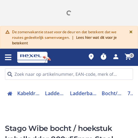
G
×
De zomervakantie staat voor de deur en dat betekent dat we
warning
routes gedeeltelijk samenvoegen.
|
Lees hier wat dit voor je
betekent
place
timer
person
shopping_cart
0
Kabeldraagsystemen en goten
Ladderbaansystemen staal
Ladderbaansystemen hulpstukken
Bocht/hoekstuk kabelladder
721964
Stago Wibe bocht / hoekstuk