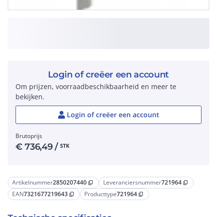
Login of creëer een account
Om prijzen, voorraadbeschikbaarheid en meer te
bekijken.
Login of creëer een account
Brutoprijs
€
736,49
/
STK
Artikelnummer
2850207440
Leveranciersnummer
721964
content_copy
content_copy
EAN
7321677219643
Producttype
721964
content_copy
content_copy