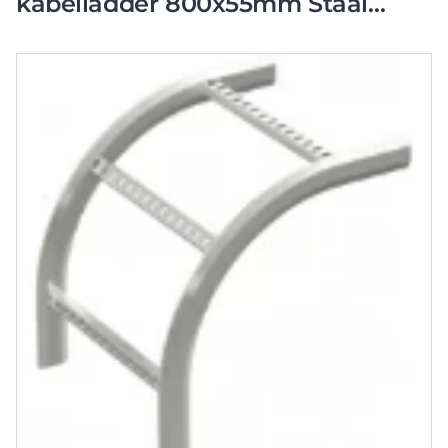
kabelladder 800x55mm Staal
721964