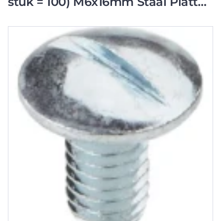
stuk = 100) M6x16mm Staal Platte
kop Schroefgleuf CSU08463000