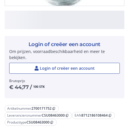
Login of creëer een account
Om prijzen, voorraadbeschikbaarheid en meer te
bekijken.
Login of creëer een account
Brutoprijs
€
44,77
/
100 STK
Artikelnummer
2700171752
content_copy
Leveranciersnummer
CSU08463000
EAN
8712186108464
content_copy
content_copy
Producttype
CSU08463000
content_copy