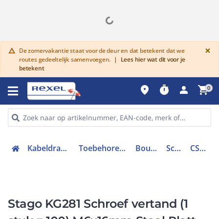
G
×
De zomervakantie staat voor de deur en dat betekent dat we
warning
routes gedeeltelijk samenvoegen.
|
Lees hier wat dit voor je
betekent
place
timer
person
shopping_cart
0
Kabeldraagsystemen en goten
Toebehoren kabeldraagsystemen
Bouten en nagels
Schroef/bout
CSU08463000
Stago KG281 Schroef vertand (1