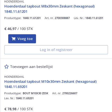
HOENDERDAAL
Hoenderdaal tapbout M8x30mm Zeskant (hexagonaal)
1840.11.61201
Producttype:
1840.11.61201
Art. nr.
2700308887
Lev. Nr.:
1840.11.61201
€ 46,97
/ 100 STK
Voeg toe
Log in of registreer
Toevoegen aan bestellijst
HOENDERDAAL
Hoenderdaal tapbout M10x30mm Zeskant (hexagonaal)
1840.11.69201
Producttype:
BOUT M10X30 ZESK
Art. nr.
2700226607
Lev. Nr.:
1840.11.69201
€ 78,98
/ 100 STK