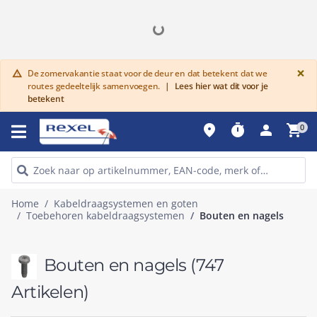
G
×
De zomervakantie staat voor de deur en dat betekent dat we
warning
routes gedeeltelijk samenvoegen.
|
Lees hier wat dit voor je
betekent
place
timer
person
shopping_cart
0
Home
Kabeldraagsystemen en goten
Toebehoren kabeldraagsystemen
Bouten en nagels
Bouten en nagels
(747
Artikelen)