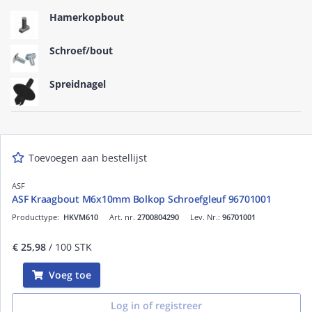
Hamerkopbout
Schroef/bout
Spreidnagel
Toevoegen aan bestellijst
ASF
ASF Kraagbout M6x10mm Bolkop Schroefgleuf 96701001
Producttype:
HKVM610
Art. nr.
2700804290
Lev. Nr.:
96701001
€ 25,98
/ 100 STK
Voeg toe
Log in of registreer