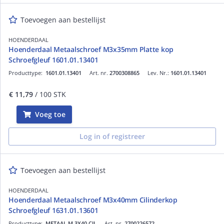
Toevoegen aan bestellijst
HOENDERDAAL
Hoenderdaal Metaalschroef M3x35mm Platte kop
Schroefgleuf 1601.01.13401
Producttype:
1601.01.13401
Art. nr.
2700308865
Lev. Nr.:
1601.01.13401
€ 11,79
/ 100 STK
Voeg toe
Log in of registreer
Toevoegen aan bestellijst
HOENDERDAAL
Hoenderdaal Metaalschroef M3x40mm Cilinderkop
Schroefgleuf 1631.01.13601
Producttype:
METAAL M 3X40 CIL
Art. nr.
2700226572