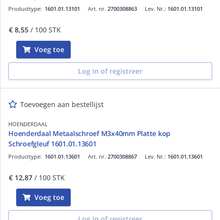
Producttype:
1601.01.13101
Art. nr.
2700308863
Lev. Nr.:
1601.01.13101
€ 8,55
/ 100 STK
Voeg toe
Log in of registreer
Toevoegen aan bestellijst
HOENDERDAAL
Hoenderdaal Metaalschroef M3x40mm Platte kop
Schroefgleuf 1601.01.13601
Producttype:
1601.01.13601
Art. nr.
2700308867
Lev. Nr.:
1601.01.13601
€ 12,87
/ 100 STK
Voeg toe
Log in of registreer