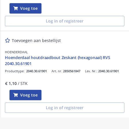
Voeg toe
Log in of registreer
Toevoegen aan bestellijst
HOENDERDAAL
Hoenderdaal houtdraadbout Zeskant (hexagonaal) RVS
2040.30.61901
Producttype:
2040.30.61901
Art. nr.
2850561847
Lev. Nr.:
2040.30.61901
€ 1,10
/ STK
Voeg toe
Log in of registreer