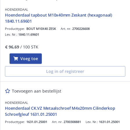
HOENDERDAAL
Hoenderdaal tapbout M10x40mm Zeskant (hexagonaal)
1840.11.69601
Producttype:
BOUT M10X40 ZESK
Art. nr.
2700226608
Lev. Nr.:
1840.11.69601
€ 96,69
/ 100 STK
Voeg toe
Log in of registreer
Toevoegen aan bestellijst
HOENDERDAAL
Hoenderdaal CK.VZ Metaalschroef M4x20mm Cilinderkop
Schroefgleuf 1631.01.25001
Producttype:
1631.01.25001
Art. nr.
2700308881
Lev. Nr.:
1631.01.25001