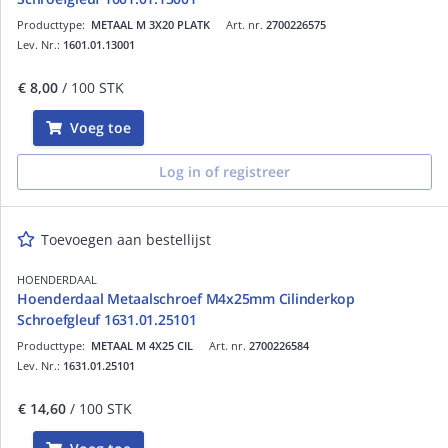
Producttype:
METAAL M 3X20 PLATK
Art. nr.
2700226575
Lev. Nr.:
1601.01.13001
€ 8,00
/ 100 STK
Voeg toe
Log in of registreer
Toevoegen aan bestellijst
HOENDERDAAL
Hoenderdaal Metaalschroef M4x25mm Cilinderkop
Schroefgleuf 1631.01.25101
Producttype:
METAAL M 4X25 CIL
Art. nr.
2700226584
Lev. Nr.:
1631.01.25101
€ 14,60
/ 100 STK