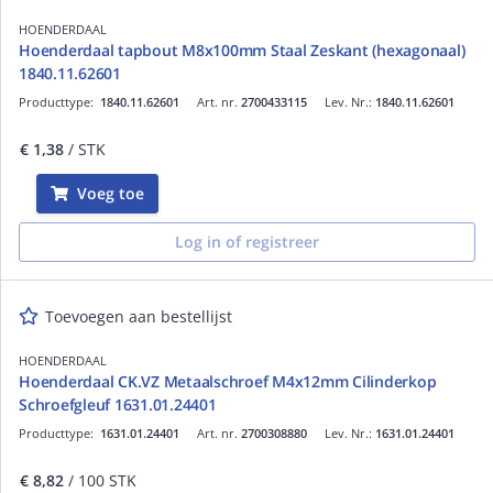
HOENDERDAAL
Hoenderdaal tapbout M8x100mm Staal Zeskant (hexagonaal)
1840.11.62601
Producttype:
1840.11.62601
Art. nr.
2700433115
Lev. Nr.:
1840.11.62601
€ 1,38
/ STK
Voeg toe
Log in of registreer
Toevoegen aan bestellijst
HOENDERDAAL
Hoenderdaal CK.VZ Metaalschroef M4x12mm Cilinderkop
Schroefgleuf 1631.01.24401
Producttype:
1631.01.24401
Art. nr.
2700308880
Lev. Nr.:
1631.01.24401
€ 8,82
/ 100 STK