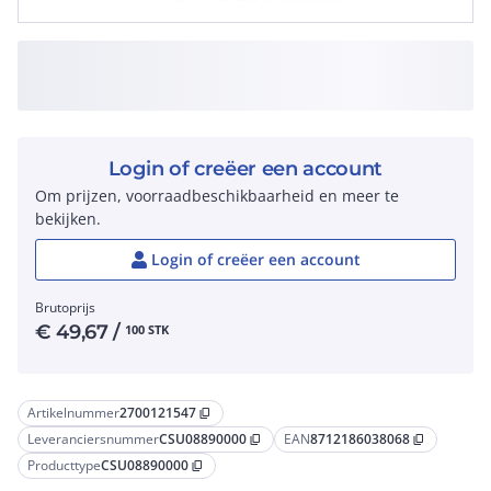
Login of creëer een account
Om prijzen, voorraadbeschikbaarheid en meer te
bekijken.
Login of creëer een account
Brutoprijs
€
49,67
/
100 STK
Artikelnummer
2700121547
content_copy
Leveranciersnummer
CSU08890000
EAN
8712186038068
content_copy
content_copy
Producttype
CSU08890000
content_copy