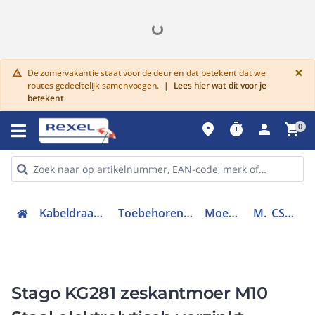
G
×
De zomervakantie staat voor de deur en dat betekent dat we
warning
routes gedeeltelijk samenvoegen.
|
Lees hier wat dit voor je
betekent
place
timer
person
shopping_cart
0
Kabeldraagsystemen en goten
Toebehoren kabeldraagsystemen
Moeren en ringen
Moer
CSU08890000
Stago KG281 zeskantmoer M10