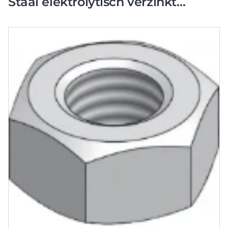
Staal elektrolytisch verzinkt
CSU08890000