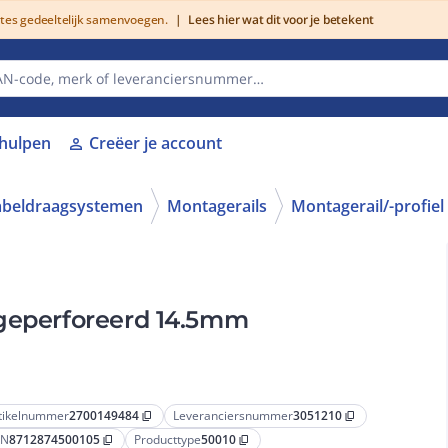
utes gedeeltelijk samenvoegen.
|
Lees hier wat dit voor je betekent
lhulpen
Creëer je account
person
abeldraagsystemen
Montagerails
Montagerail/-profiel
 geperforeerd 14.5mm
tikelnummer
2700149484
Leveranciersnummer
3051210
content_copy
content_copy
AN
8712874500105
Producttype
50010
content_copy
content_copy