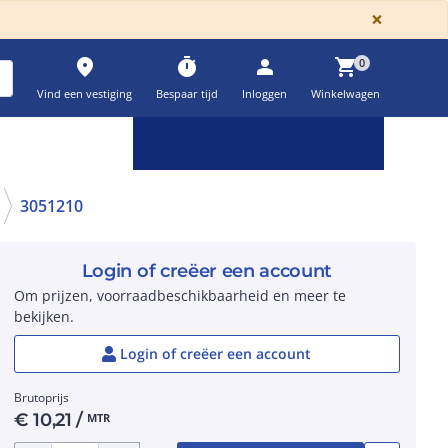
GLOBA
×
place
timer
person
shopping_cart
0
Vind een vestiging
Bespaar tijd
Inloggen
Winkelwagen
Keuzehulpen & calculatoren
settings
3051210
Login of creëer een account
Om prijzen, voorraadbeschikbaarheid en meer te
bekijken.
Login of creëer een account
Brutoprijs
€
10,21
/
MTR