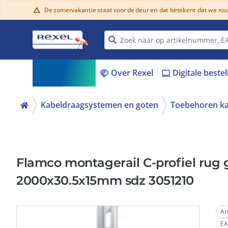
De zomervakantie staat voor de deur en dat betekent dat we ro
warning
Assortiment
Over Rexel
Digitale beste
menu_book
handshake
laptop
Kabeldraagsystemen en goten
Toebehoren k
Flamco montagerail C-profiel rug
2000x30.5x15mm sdz 3051210
Ar
E