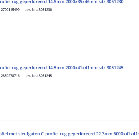
profiel rug geperforeerd 14.5mm 2000x35x46mm sdz 3051230
.
2700115499
Lev. Nr.:
3051230
profiel rug geperforeerd 14.5mm 2000x41x41mm sdz 3051245
.
2850278716
Lev. Nr.:
3051245
ofiel met sleufgaten C-profiel rug geperforeerd 22.3mm 6000x41x4