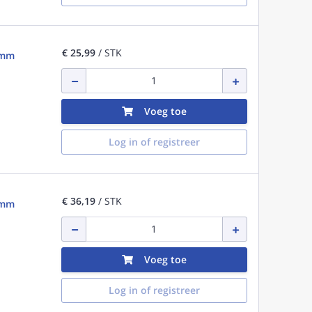
€ 25,99
/ STK
1mm
Voeg toe
Log in of registreer
€ 36,19
/ STK
1mm
Voeg toe
Log in of registreer