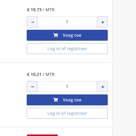
€ 19,73
/ MTR
Voeg toe
Log in of registreer
€ 10,21
/ MTR
Voeg toe
Log in of registreer