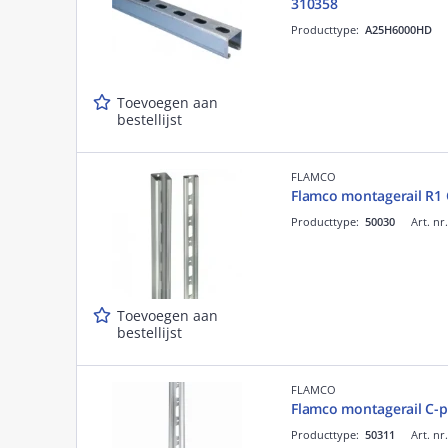
310358
Producttype:
A25H6000HD
Toevoegen aan
bestellijst
FLAMCO
Flamco montagerail R1
Producttype:
50030
Art. nr
Toevoegen aan
bestellijst
FLAMCO
Flamco montagerail C-
Producttype:
50311
Art. nr