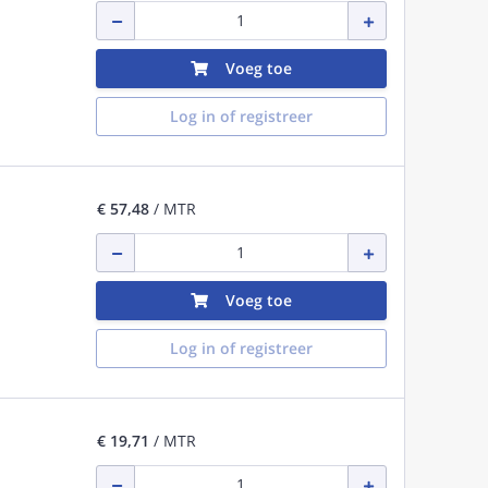
Voeg toe
Log in of registreer
€ 57,48
/ MTR
Voeg toe
Log in of registreer
€ 19,71
/ MTR