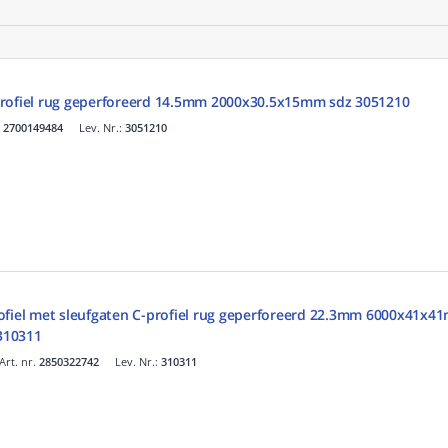
profiel rug geperforeerd 14.5mm 2000x30.5x15mm sdz 3051210
.
2700149484
Lev. Nr.:
3051210
ofiel met sleufgaten C-profiel rug geperforeerd 22.3mm 6000x41x4
 310311
Art. nr.
2850322742
Lev. Nr.:
310311