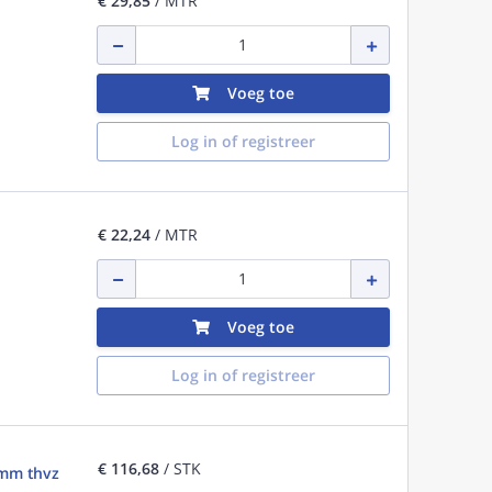
€ 29,85
/ MTR
Voeg toe
Log in of registreer
€ 22,24
/ MTR
Voeg toe
Log in of registreer
€ 116,68
/ STK
1mm thvz