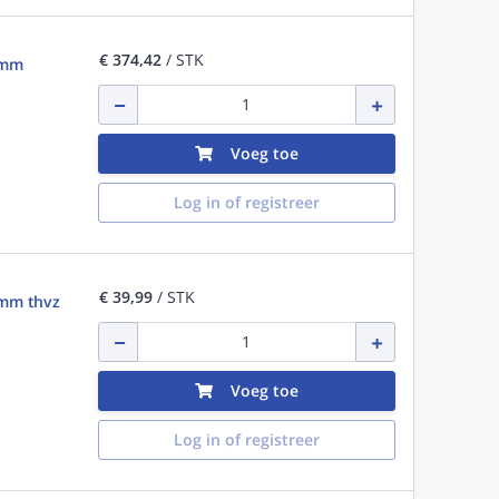
€ 374,42
/ STK
1mm
Voeg toe
Log in of registreer
€ 39,99
/ STK
1mm thvz
Voeg toe
Log in of registreer