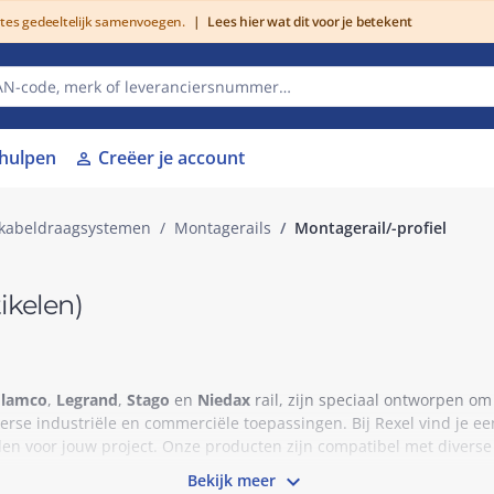
utes gedeeltelijk samenvoegen.
|
Lees hier wat dit voor je betekent
lhulpen
Creëer je account
person
kabeldraagsystemen
Montagerails
Montagerail/-profiel
ikelen)
Flamco
,
Legrand
,
Stago
en
Niedax
rail, zijn speciaal ontworpen 
iverse industriële en commerciële toepassingen. Bij Rexel vind je 
inden voor jouw project. Onze producten zijn compatibel met divers

Bekijk meer