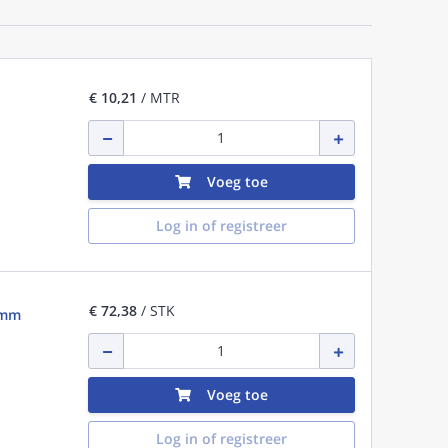
€ 10,21
/ MTR
Voeg toe
Log in of registreer
€ 72,38
/ STK
1mm
Voeg toe
Log in of registreer