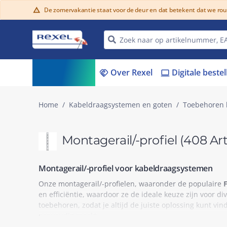
De zomervakantie staat voor de deur en dat betekent dat we ro
warning
Assortiment
Over Rexel
Digitale beste
menu_book
handshake
laptop
Home
Kabeldraagsystemen en goten
Toebehoren 
Montagerail/-profiel
(408 Art
Montagerail/-profiel voor kabeldraagsystemen
Onze montagerail/-profielen, waaronder de populaire
en efficiëntie, waardoor ze de ideale keuze zijn voor d
toebehoren, zodat je altijd de juiste oplossing kunt v
eenvoudig maakt.