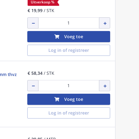
Uitverkoop %
€ 19,99
/ STK
Voeg toe
Log in of registreer
€ 58,34
/ STK
1mm thvz
Voeg toe
Log in of registreer