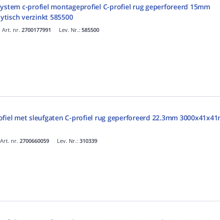
System c-profiel montageprofiel C-profiel rug geperforeerd 15mm
tisch verzinkt 585500
Art. nr.
2700177991
Lev. Nr.:
585500
ofiel met sleufgaten C-profiel rug geperforeerd 22.3mm 3000x41x4
Art. nr.
2700660059
Lev. Nr.:
310339