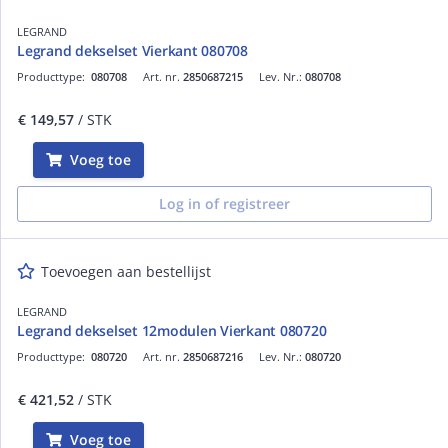
LEGRAND
Legrand dekselset Vierkant 080708
Producttype:
080708
Art. nr.
2850687215
Lev. Nr.:
080708
€ 149,57
/ STK
Voeg toe
Log in of registreer
Toevoegen aan bestellijst
LEGRAND
Legrand dekselset 12modulen Vierkant 080720
Producttype:
080720
Art. nr.
2850687216
Lev. Nr.:
080720
€ 421,52
/ STK
Voeg toe