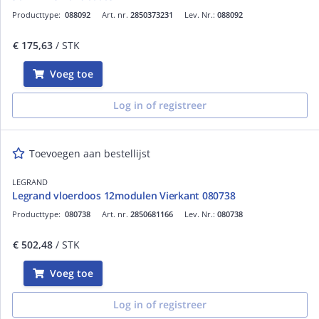
Producttype:
088092
Art. nr.
2850373231
Lev. Nr.:
088092
€ 175,63
/ STK
Voeg toe
Log in of registreer
Toevoegen aan bestellijst
LEGRAND
Legrand vloerdoos 12modulen Vierkant 080738
Producttype:
080738
Art. nr.
2850681166
Lev. Nr.:
080738
€ 502,48
/ STK
Voeg toe
Log in of registreer