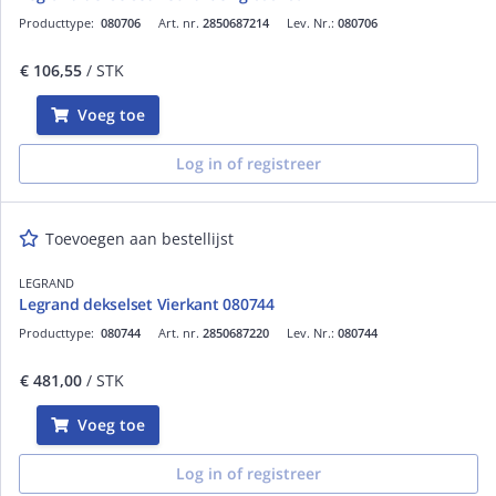
Producttype:
080706
Art. nr.
2850687214
Lev. Nr.:
080706
€ 106,55
/ STK
Voeg toe
Log in of registreer
Toevoegen aan bestellijst
LEGRAND
Legrand dekselset Vierkant 080744
Producttype:
080744
Art. nr.
2850687220
Lev. Nr.:
080744
€ 481,00
/ STK
Voeg toe
Log in of registreer