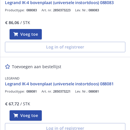
Legrand IK-4 bovenplaat (universele instortdoos) 088083
Producttype:
088083
Art. nr.
2850373223
Lev. Nr.:
088083
€ 86,06
/ STK
Voeg toe
Log in of registreer
Toevoegen aan bestellijst
LEGRAND
Legrand IK-4 bovenplaat (universele instortdoos) 088081
Producttype:
088081
Art. nr.
2850373221
Lev. Nr.:
088081
€ 67,72
/ STK
Voeg toe
Log in of registreer