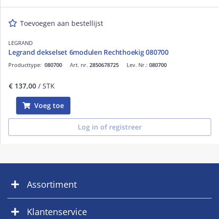
Toevoegen aan bestellijst
LEGRAND
Legrand dekselset 6modulen Rechthoekig 080700
Producttype:
080700
Art. nr.
2850678725
Lev. Nr.:
080700
€ 137,00
/ STK
Voeg toe
Log in of registreer
Assortiment
Klantenservice