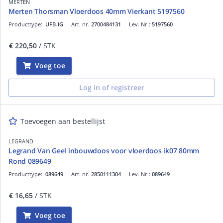
MERTEN
Merten Thorsman Vloerdoos 40mm Vierkant 5197560
Producttype:
UFB-IG
Art. nr.
2700484131
Lev. Nr.:
5197560
€ 220,50
/ STK
Voeg toe
Log in of registreer
Toevoegen aan bestellijst
LEGRAND
Legrand Van Geel inbouwdoos voor vloerdoos ik07 80mm
Rond 089649
Producttype:
089649
Art. nr.
2850111304
Lev. Nr.:
089649
€ 16,65
/ STK
Voeg toe