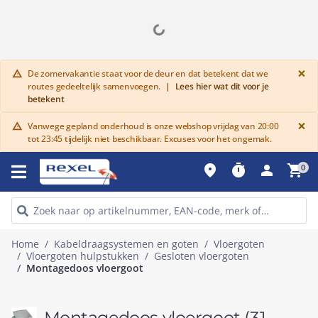
G
×
De zomervakantie staat voor de deur en dat betekent dat we
warning
routes gedeeltelijk samenvoegen.
|
Lees hier wat dit voor je
betekent
G
×
Vanwege gepland onderhoud is onze webshop vrijdag van 20:00
warning
tot 23:45 tijdelijk niet beschikbaar. Excuses voor het ongemak.
place
timer
person
shopping_cart
0
Home
Kabeldraagsystemen en goten
Vloergoten
Vloergoten hulpstukken
Gesloten vloergoten
Montagedoos vloergoot
Montagedoos vloergoot
(31