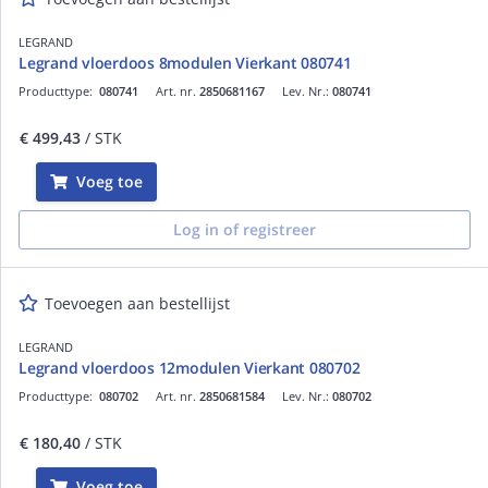
LEGRAND
Legrand vloerdoos 8modulen Vierkant 080741
Producttype:
080741
Art. nr.
2850681167
Lev. Nr.:
080741
€ 499,43
/ STK
Voeg toe
Log in of registreer
Toevoegen aan bestellijst
LEGRAND
Legrand vloerdoos 12modulen Vierkant 080702
Producttype:
080702
Art. nr.
2850681584
Lev. Nr.:
080702
€ 180,40
/ STK
Voeg toe