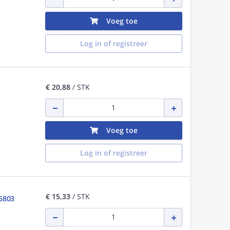
Voeg toe
Log in of registreer
€ 20,88
/ STK
Voeg toe
Log in of registreer
€ 15,33
/ STK
26803