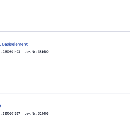
l. Basiselement
r.
2850601493
Lev. Nr.:
381600
t
r.
2850601337
Lev. Nr.:
329603