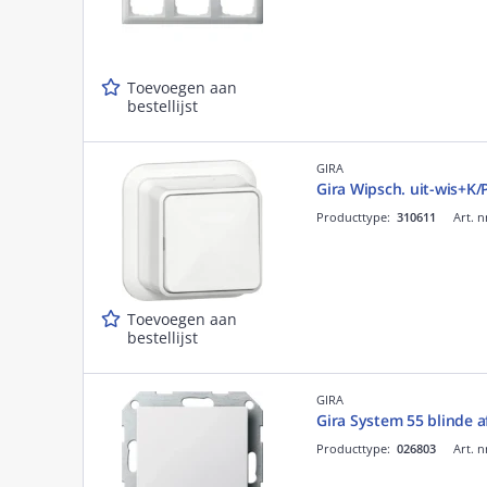
Toevoegen aan
bestellijst
GIRA
Gira Wipsch. uit-wis+K
Producttype:
310611
Art. n
Toevoegen aan
bestellijst
GIRA
Gira System 55 blinde 
Producttype:
026803
Art. n