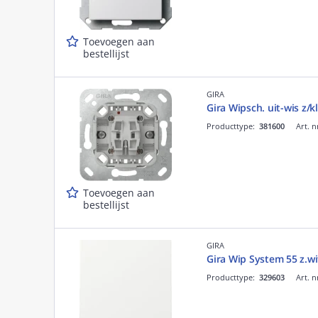
Toevoegen aan
bestellijst
GIRA
Gira Wipsch. uit-wis z/k
Producttype:
381600
Art. n
Toevoegen aan
bestellijst
GIRA
Gira Wip System 55 z.wi
Producttype:
329603
Art. n