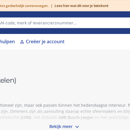
utes gedeeltelijk samenvoegen.
|
Lees hier wat dit voor je betekent
lhulpen
Creëer je account
person
kelen)
tioneel zijn, maar ook passen binnen het hedendaagse interieur. P
n zijn. Dimmers zijn als aanvulling daarop echte sfeermakers en b
esthetische
JUNG
, het stijlvolle
ABB Busch-Jaeger
en het veelzijdige

Bekijk meer