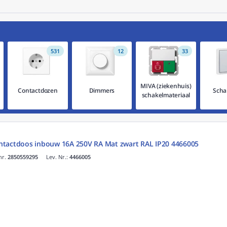
alitatieve
bewegingsmelder
aan. Bij Rexel vind je diverse soorten 
eriaal
van o.a. Mennekes. De CEE-stekkers voldoen aan de IEC 639
531
12
33
MIVA (ziekenhuis)
Contactdozen
Dimmers
Scha
schakelmateriaal
ntactdoos inbouw 16A 250V RA Mat zwart RAL IP20 4466005
nr.
2850559295
Lev. Nr.:
4466005