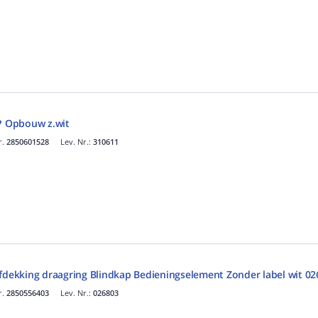
/P Opbouw z.wit
r.
2850601528
Lev. Nr.:
310611
afdekking draagring Blindkap Bedieningselement Zonder label wit 0
r.
2850556403
Lev. Nr.:
026803