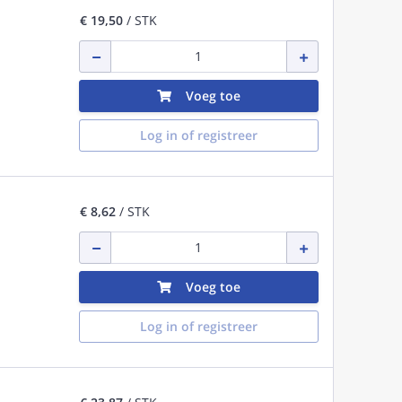
€ 19,50
/ STK
Voeg toe
Log in of registreer
€ 8,62
/ STK
Voeg toe
Log in of registreer