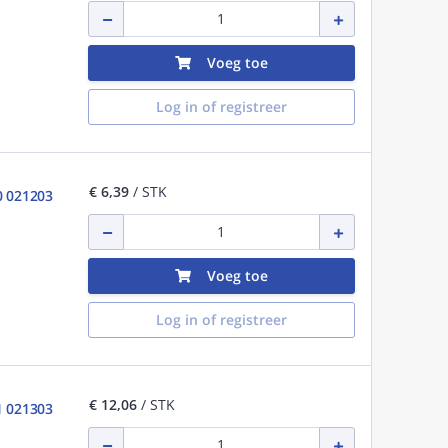
Voeg toe
Log in of registreer
€ 6,39
/ STK
0 021203
Voeg toe
Log in of registreer
€ 12,06
/ STK
1 021303