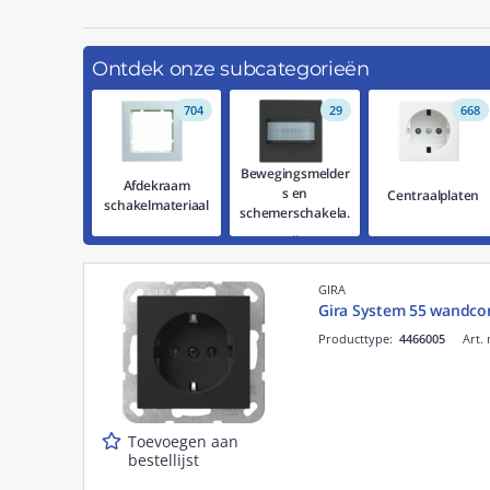
Voor extra veiligheid rondom het huis raden wij een kw
Ontdek tot slot het aanbod
industrieel CEE-contactmat
Ontdek onze subcategorieën
704
29
668
Bewegingsmelder
Afdekraam
s en
Centraalplaten
schakelmateriaal
schemerschakela.
..
GIRA
Gira System 55 wandco
Producttype:
4466005
Art. 
Toevoegen aan
bestellijst