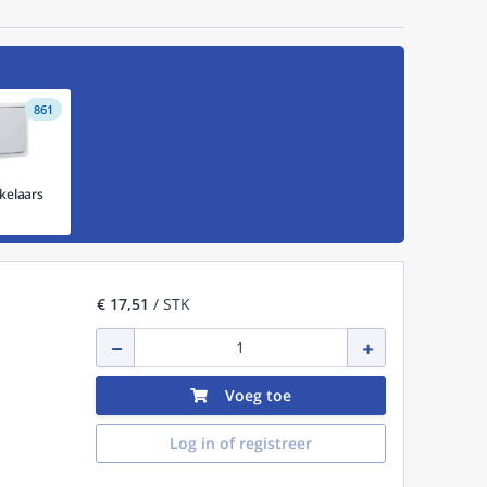
voor zowel binnen als buiten en in diverse kleuren.
-norm.
861
kelaars
€ 17,51
/ STK
Voeg toe
Log in of registreer