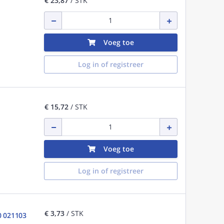
€ 23,87
/ STK
Voeg toe
Log in of registreer
€ 15,72
/ STK
Voeg toe
Log in of registreer
€ 3,73
/ STK
0 021103