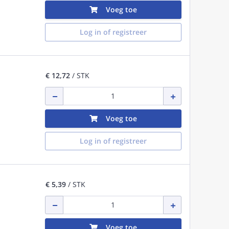
Voeg toe
Log in of registreer
€ 12,72
/ STK
Voeg toe
Log in of registreer
€ 5,39
/ STK
Voeg toe