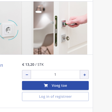
€ 13,20
/ STK
11
Voeg toe
Log in of registreer