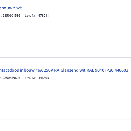
pbouw z.wit
r.
2850601586
Lev. Nr.:
478011
ntactdoos inbouw 16A 250V RA Glanzend wit RAL 9010 IP20 446603
r.
2850559695
Lev. Nr.:
446603