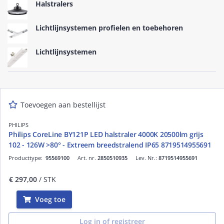
Halstralers
Lichtlijnsystemen profielen en toebehoren
Lichtlijnsystemen
Toevoegen aan bestellijst
PHILIPS
Philips CoreLine BY121P LED halstraler 4000K 20500lm grijs
102 - 126W >80° - Extreem breedstralend IP65 8719514955691
Producttype:
95569100
Art. nr.
2850510935
Lev. Nr.:
8719514955691
€ 297,00
/ STK
Voeg toe
Log in of registreer