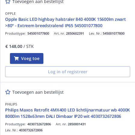
Toevoegen aan bestellijst
OPPLE
Opple Basic LED highbay halstraler 840 4000K 15600lm zwart
>80° - Extreem breedstralend IP65 545001077800
Producttype:
545001077800
Art. nr.
2850602391
Lev. Nr.:
545001077800
€ 148,00
/ STK
Voeg toe
Log in of registreer
Toevoegen aan bestellijst
PHILIPS
Philips Maxos Retrofit 4MX400 LED lichtlijnarmatuur wb 4000K
8000lm 1528x63mm DALI Dimbaar IP20 wit 4030732672806
Producttype:
4030732672806
Art. nr.
2850001431
Lev. Nr.:
4030732672806