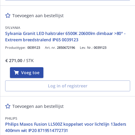
Toevoegen aan bestellijst
SYLVANIA
Sylvania Granit LED halstraler 6500K 20600lm dimbaar >80° -
Extreem breedstralend IP65 0039123
Producttype:
0039123
Art. nr.
2850672196
Lev. Nr.:
0039123
€ 271,00
/ STK
Voeg toe
Log in of registreer
Toevoegen aan bestellijst
PHILIPS
Philips Maxos Fusion LL500Z koppelset voor lichtlijn 13aders
400mm wit IP20 8719514772731