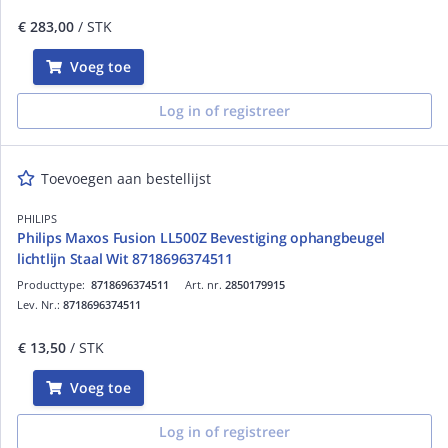
€ 283,00
/ STK
Voeg toe
Log in of registreer
Toevoegen aan bestellijst
PHILIPS
Philips Maxos Fusion LL500Z Bevestiging ophangbeugel
lichtlijn Staal Wit 8718696374511
Producttype:
8718696374511
Art. nr.
2850179915
Lev. Nr.:
8718696374511
€ 13,50
/ STK
Voeg toe
Log in of registreer