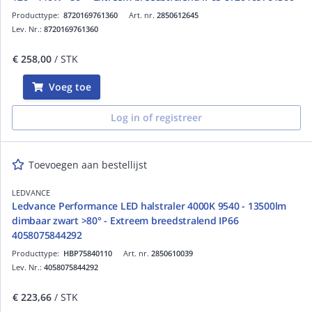
Producttype:
8720169761360
Art. nr.
2850612645
Lev. Nr.:
8720169761360
€ 258,00
/ STK
Voeg toe
Log in of registreer
Toevoegen aan bestellijst
LEDVANCE
Ledvance Performance LED halstraler 4000K 9540 - 13500lm
dimbaar zwart >80° - Extreem breedstralend IP66
4058075844292
Producttype:
HBP75840110
Art. nr.
2850610039
Lev. Nr.:
4058075844292
€ 223,66
/ STK