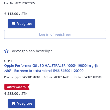
Lev. Nr.:
8720169425385
€ 113,00
/ STK
Voeg toe
Log in of registreer
Toevoegen aan bestellijst
OPPLE
Opple Performer G6 LED HALSTRALER 4000K 19000lm grijs
>80° - Extreem breedstralend IP66 545001120900
Producttype:
545001120900
Art. nr.
2850614452
Lev. Nr.:
545001120900
Uitverkoop %
€ 288,00
/ STK
Voeg toe