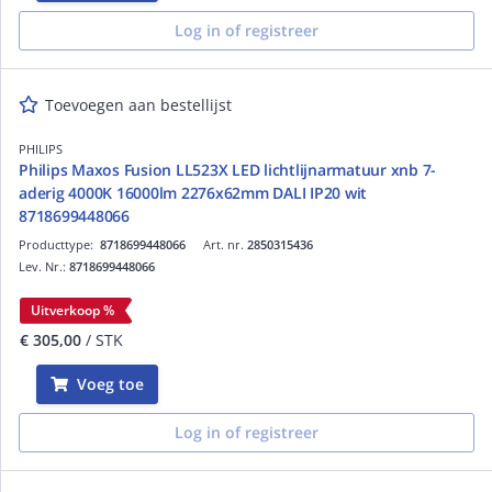
Log in of registreer
Toevoegen aan bestellijst
PHILIPS
Philips Maxos Fusion LL523X LED lichtlijnarmatuur xnb 7-
aderig 4000K 16000lm 2276x62mm DALI IP20 wit
8718699448066
Producttype:
8718699448066
Art. nr.
2850315436
Lev. Nr.:
8718699448066
Uitverkoop %
€ 305,00
/ STK
Voeg toe
Log in of registreer