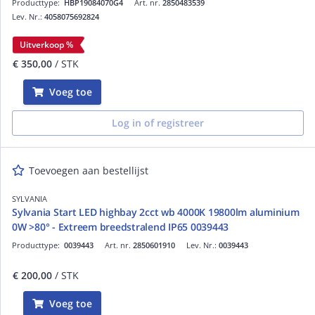
Producttype:
HBP19084070G4
Art. nr.
2850483539
Lev. Nr.:
4058075692824
Uitverkoop %
€ 350,00
/ STK
Voeg toe
Log in of registreer
Toevoegen aan bestellijst
SYLVANIA
Sylvania Start LED highbay 2cct wb 4000K 19800lm aluminium
0W >80° - Extreem breedstralend IP65 0039443
Producttype:
0039443
Art. nr.
2850601910
Lev. Nr.:
0039443
€ 200,00
/ STK
Voeg toe