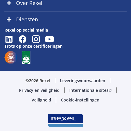
Over Rexel
Diensten
Rexel op social media
Trots op onze certificeringen
©2026 Rexel
Leveringsvoorwaarden
Privacy en veiligheid
Internationale sites
open_in_new
Veiligheid
Cookie-instellingen