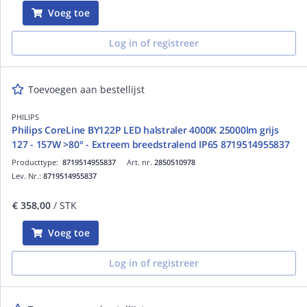
Voeg toe
Log in of registreer
Toevoegen aan bestellijst
PHILIPS
Philips CoreLine BY122P LED halstraler 4000K 25000lm grijs
127 - 157W >80° - Extreem breedstralend IP65 8719514955837
Producttype:
8719514955837
Art. nr.
2850510978
Lev. Nr.:
8719514955837
€ 358,00
/ STK
Voeg toe
Log in of registreer