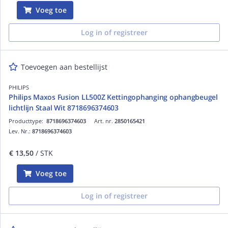
Voeg toe
Log in of registreer
Toevoegen aan bestellijst
PHILIPS
Philips Maxos Fusion LL500Z Kettingophanging ophangbeugel
lichtlijn Staal Wit 8718696374603
Producttype:
8718696374603
Art. nr.
2850165421
Lev. Nr.:
8718696374603
€ 13,50
/ STK
Voeg toe
Log in of registreer