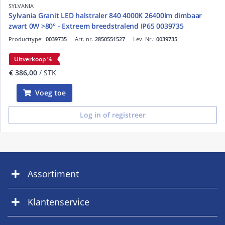
SYLVANIA
Sylvania Granit LED halstraler 840 4000K 26400lm dimbaar
zwart 0W >80° - Extreem breedstralend IP65 0039735
Producttype:
0039735
Art. nr.
2850551527
Lev. Nr.:
0039735
Uitverkoop %
€ 386,00
/ STK
Voeg toe
Log in of registreer
Assortiment
Klantenservice