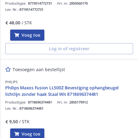
Producttype:
8719514772731
Art. nr.
2850560170
Lev. Nr.:
8719514772731
€ 48,00
/ STK
Voeg toe
Log in of registreer
Toevoegen aan bestellijst
PHILIPS
Philips Maxos Fusion LL500Z Bevestiging ophangbeugel
lichtlijn zonder haak Staal Wit 8718696374481
Producttype:
8718696374481
Art. nr.
2850179912
Lev. Nr.:
8718696374481
€ 9,50
/ STK
Voeg toe