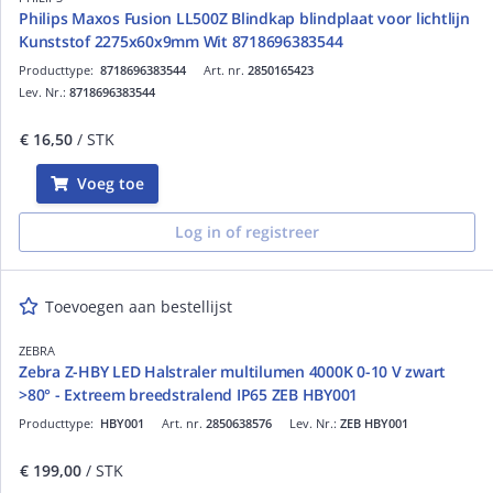
Philips Maxos Fusion LL500Z Blindkap blindplaat voor lichtlijn
Kunststof 2275x60x9mm Wit 8718696383544
Producttype:
8718696383544
Art. nr.
2850165423
Lev. Nr.:
8718696383544
€ 16,50
/ STK
Voeg toe
Log in of registreer
Toevoegen aan bestellijst
ZEBRA
Zebra Z-HBY LED Halstraler multilumen 4000K 0-10 V zwart
>80° - Extreem breedstralend IP65 ZEB HBY001
Producttype:
HBY001
Art. nr.
2850638576
Lev. Nr.:
ZEB HBY001
€ 199,00
/ STK