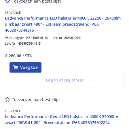
Toevoegen aan bestellijst
LEDVANCE
Ledvance Performance LED halstraler 4000K 22250 - 26700lm
dimbaar zwart >80° - Extreem breedstralend IP66
4058075844315
Producttype:
HBP150840110
Art. nr.
2850610041
Lev. Nr.:
4058075844315
€ 286,08
/ STK
Voeg toe
Log in of registreer
Toevoegen aan bestellijst
LEDVANCE
Ledvance Performance Gen 4 LED halstraler 4000K 27000lm
zwart 190W 41-80° - Breedstralend IP65 4058075692824