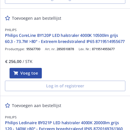
Toevoegen aan bestellijst
PHILIPS
Philips CoreLine BY120P LED halstraler 4000K 10500lm grijs
60.3 - 73.7W >80° - Extreem breedstralend IP65 8719514955677
Producttype:
95567700
Art. nr.
2850510878
Lev. Nr.:
8719514955677
€ 256,00
/ STK
Voeg toe
Log in of registreer
Toevoegen aan bestellijst
PHILIPS
Philips Ledinaire BY021P LED halstraler 4000K 20000lm grijs
120 - 140W >80° - Extreem breedstralend IP65 8720169761360