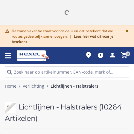
G
×
De zomervakantie staat voor de deur en dat betekent dat we
warning
routes gedeeltelijk samenvoegen.
|
Lees hier wat dit voor je
betekent
place
timer
person
shopping_cart
0
Home
Verlichting
Lichtlijnen - Halstralers
Lichtlijnen - Halstralers
(10264
Artikelen)