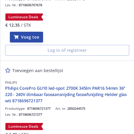
Lev. Nr.:
8718696707678
Lumineuze Deals
€ 12,35
/ STK
Voeg toe
Log in of registreer
Toevoegen aan bestellijst
PHILIPS
Philips CorePro GU10 led-spot 2700K 345lm PAR16 54mm 36°
220 - 240V dimbaar faseaansnijding faseafsnijding Helder glas
wit 8718696721377
Producttype:
8718696721377
Art. nr.
2850244575
Lev. Nr.:
8718696721377
Lumineuze Deals