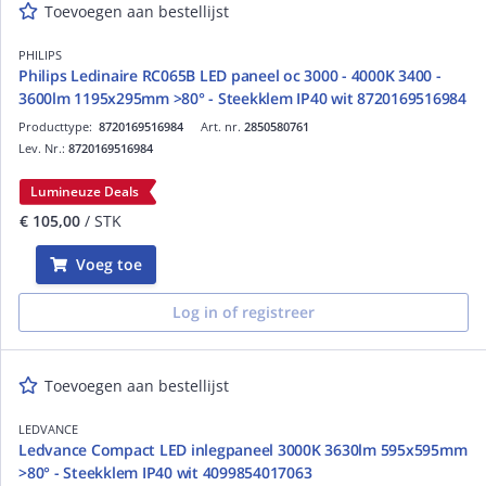
Toevoegen aan bestellijst
PHILIPS
Philips Ledinaire RC065B LED paneel oc 3000 - 4000K 3400 -
3600lm 1195x295mm >80° - Steekklem IP40 wit 8720169516984
Producttype:
8720169516984
Art. nr.
2850580761
Lev. Nr.:
8720169516984
Lumineuze Deals
€ 105,00
/ STK
Voeg toe
Log in of registreer
Toevoegen aan bestellijst
LEDVANCE
Ledvance Compact LED inlegpaneel 3000K 3630lm 595x595mm
>80° - Steekklem IP40 wit 4099854017063