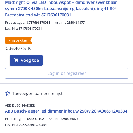
Macbright Olivia LED inbouwspot + dimdriver zwenkbaar
symm 2700K 450lm faseaansnijding faseafsnijding 41-80° -
Breedstralend wit 8717696170031
Producttype:
8717696170031
Art. nr.
2850464877
Lev. Nr.:
8717696170031
Prijspakker
€ 36,40
/ STK
Voeg toe
Log in of registreer
Toevoegen aan bestellijst
ABB BUSCH-JAEGER
ABB Busch-Jaeger led dimmer inbouw 250W 2CKA006512A0334
Producttype:
6523 U-102
Art. nr.
2850076877
Lev. Nr.:
2CKA006512A0334