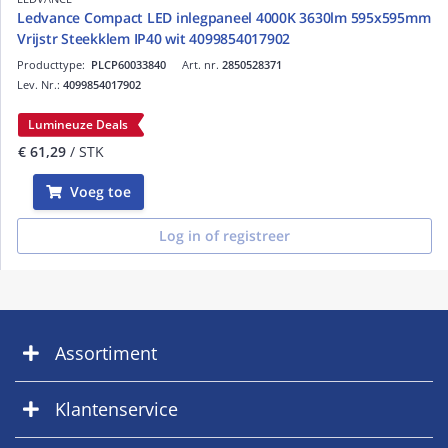
Ledvance Compact LED inlegpaneel 4000K 3630lm 595x595mm
Vrijstr Steekklem IP40 wit 4099854017902
Producttype:
PLCP60033840
Art. nr.
2850528371
Lev. Nr.:
4099854017902
Lumineuze Deals
€ 61,29
/ STK
Voeg toe
Log in of registreer
Assortiment
Klantenservice