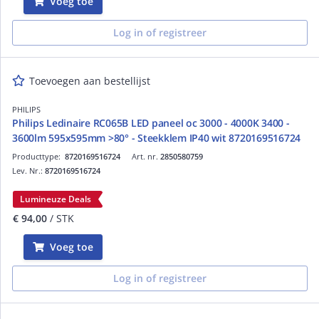
Voeg toe
Log in of registreer
Toevoegen aan bestellijst
PHILIPS
Philips Ledinaire RC065B LED paneel oc 3000 - 4000K 3400 -
3600lm 595x595mm >80° - Steekklem IP40 wit 8720169516724
Producttype:
8720169516724
Art. nr.
2850580759
Lev. Nr.:
8720169516724
Lumineuze Deals
€ 94,00
/ STK
Voeg toe
Log in of registreer