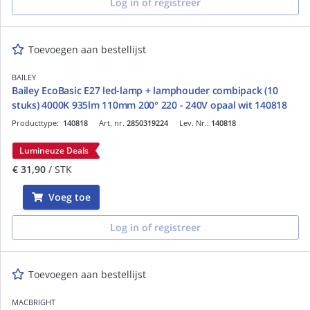
Log in of registreer
Toevoegen aan bestellijst
BAILEY
Bailey EcoBasic E27 led-lamp + lamphouder combipack (10
stuks) 4000K 935lm 110mm 200° 220 - 240V opaal wit 140818
Producttype:
140818
Art. nr.
2850319224
Lev. Nr.:
140818
Lumineuze Deals
€ 31,90
/ STK
Voeg toe
Log in of registreer
Toevoegen aan bestellijst
MACBRIGHT