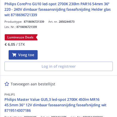
Philips CorePro GU10 led-spot 2700K 230lm PAR16 54mm 36°
220 - 240V dimbaar faseaansnijding faseafsnijding Helder glas
wit 8718696721339
Producttype:
8718696721339
Art. nr.
2850244573
Lev. Nr.:
8718696721339
Lumineuze Deals
€ 6,05
/ STK
Voeg toe
Log in of registreer
Toevoegen aan bestellijst
PHILIPS
Philips Master Value GU5,3 led-spot 2700K 450lm MR16
45.5mm 36° 12V dimbaar faseaansnijding faseafsnijding wit
8719514307186