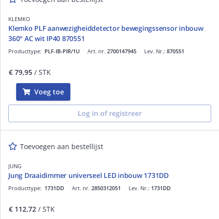
KLEMKO
Klemko PLF aanwezigheiddetector bewegingssensor inbouw
360° AC wit IP40 870551
Producttype:
PLF-IB-PIR/1U
Art. nr.
2700147945
Lev. Nr.:
870551
€ 79,95
/ STK
Voeg toe
Log in of registreer
Toevoegen aan bestellijst
JUNG
Jung Draaidimmer universeel LED inbouw 1731DD
Producttype:
1731DD
Art. nr.
2850312051
Lev. Nr.:
1731DD
€ 112,72
/ STK