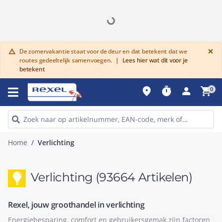
G
×
De zomervakantie staat voor de deur en dat betekent dat we
warning
routes gedeeltelijk samenvoegen.
|
Lees hier wat dit voor je
betekent
place
timer
person
shopping_cart
0
Home
Verlichting
Verlichting
(93664 Artikelen)
Rexel, jouw groothandel in verlichting
Energiebesparing, comfort en gebruikersgemak zijn factoren