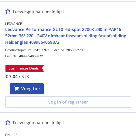
Toevoegen aan bestellijst
LEDVANCE
Ledvance Performance GU10 led-spot 2700K 230lm PAR16
52mm 36° 220 - 240V dimbaar faseaansnijding faseafsnijding
Helder glas 4099854059872
Producttype:
P1635D927G3
Art. nr.
2850552798
Lev. Nr.:
4099854059872
Lumineuze Deals
€ 7,04
/ STK
Voeg toe
Log in of registreer
Toevoegen aan bestellijst
PHILIPS