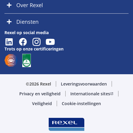
Over Rexel
Diensten
Rexel op social media
Trots op onze certificeringen
©2026 Rexel
Leveringsvoorwaarden
Privacy en veiligheid
Internationale sites
open_in_new
Veiligheid
Cookie-instellingen