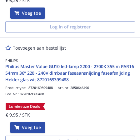
€ 6,25
/ STK
Voeg toe
Log in of registreer
Toevoegen aan bestellijst
PHILIPS
Philips Master Value GU10 led-lamp 2200 - 2700K 355lm PAR16
54mm 36° 220 - 240V dimbaar faseaansnijding faseafsnijding
Helder glas wit 8720169399488
Producttype:
8720169399488
Art. nr.
2850646490
Lev. Nr.:
8720169399488
Lumineuze Deals
€ 9,95
/ STK
Voeg toe