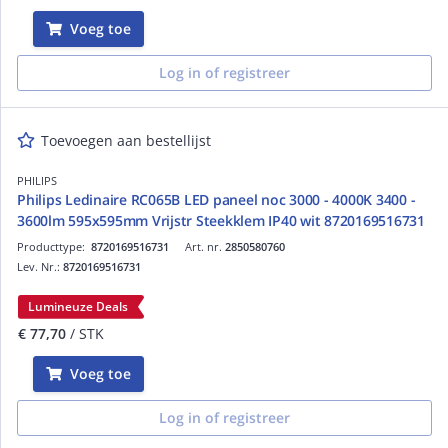
Voeg toe
Log in of registreer
Toevoegen aan bestellijst
PHILIPS
Philips Ledinaire RC065B LED paneel noc 3000 - 4000K 3400 -
3600lm 595x595mm Vrijstr Steekklem IP40 wit 8720169516731
Producttype:
8720169516731
Art. nr.
2850580760
Lev. Nr.:
8720169516731
Lumineuze Deals
€ 77,70
/ STK
Voeg toe
Log in of registreer