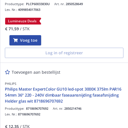
Producttype:
PLCP60033830U
Art. nr.
2850528649
Lev. Nr.:
4099854017063
Lumineuze Deals
€ 71,59
/ STK
Voeg toe
Log in of registreer
Toevoegen aan bestellijst
PHILIPS
Philips Master ExpertColor GU10 led-spot 3000K 375lm PAR16
54mm 36° 220 - 240V dimbaar faseaansnijding faseafsnijding
Helder glas wit 8718696707692
Producttype:
8718696707692
Art. nr.
2850214746
Lev. Nr.:
8718696707692
€ 12,35
/ STK