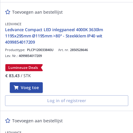
Toevoegen aan bestellijst
LEDVANCE
Ledvance Compact LED inlegpaneel 4000K 3630lm
1195x295mm Ø1195mm >80° - Steekklem IP40 wit
4099854017209
Producttype:
PLCP120033840U
Art. nr.
2850528646
Lev. Nr.:
4099854017209
Lumineuze Deals
€ 83,43
/ STK
Voeg toe
Log in of registreer
Toevoegen aan bestellijst
LEDVANCE