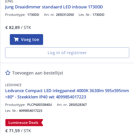
JUNG
Jung Draaidimmer standaard LED inbouw 1730DD
Producttype:
1730DD
Art. nr.
2850312050
Lev. Nr.:
1730DD
€ 82,89
/ STK
Voeg toe
Log in of registreer
Toevoegen aan bestellijst
LEDVANCE
Ledvance Compact LED inlegpaneel 4000K 3630lm 595x595mm
>80° - Steekklem IP40 wit 4099854017223
Producttype:
PLCP60033840U
Art. nr.
2850528367
Lev. Nr.:
4099854017223
Lumineuze Deals
€ 71,59
/ STK