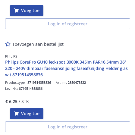
Voeg toe
Log in of registreer
Toevoegen aan bestellijst
PHILIPS
Philips CorePro GU10 led-spot 3000K 345lm PAR16 54mm 36°
220 - 240V dimbaar faseaansnijding faseafsnijding Helder glas
wit 8719514358836
Producttype:
8719514358836
Art. nr.
2850473522
Lev. Nr.:
8719514358836
€ 6,25
/ STK
Voeg toe
Log in of registreer