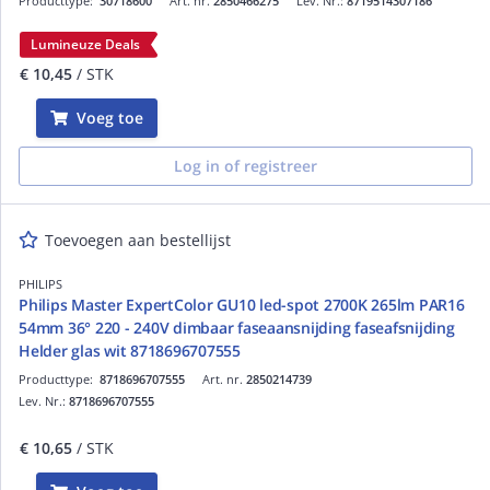
Producttype:
30718600
Art. nr.
2850466275
Lev. Nr.:
8719514307186
Lumineuze Deals
€ 10,45
/ STK
Voeg toe
Log in of registreer
Toevoegen aan bestellijst
PHILIPS
Philips Master ExpertColor GU10 led-spot 2700K 265lm PAR16
54mm 36° 220 - 240V dimbaar faseaansnijding faseafsnijding
Helder glas wit 8718696707555
Producttype:
8718696707555
Art. nr.
2850214739
Lev. Nr.:
8718696707555
€ 10,65
/ STK