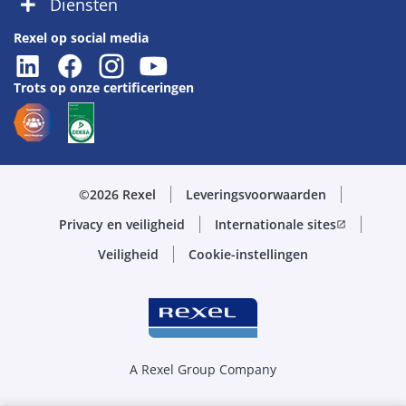
Diensten
Rexel op social media
Trots op onze certificeringen
©2026 Rexel
Leveringsvoorwaarden
Privacy en veiligheid
Internationale sites
open_in_new
Veiligheid
Cookie-instellingen
A Rexel Group Company