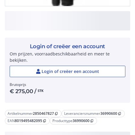
Login of creëer een account
Om prijzen, voorraadbeschikbaarheid en meer te
bekijken.
Login of creëer een account
Brutoprijs
€
275,00
/
STK
Artikelnummer
2850467827
Leveranciersnummer
36990600
content_copy
content_copy
EAN
8019495482095
Producttype
36990600
content_copy
content_copy