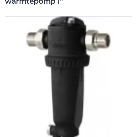
warmtepomp 1"