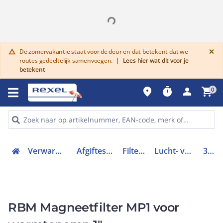
G
×
De zomervakantie staat voor de deur en dat betekent dat we
warning
routes gedeeltelijk samenvoegen.
|
Lees hier wat dit voor je
betekent
place
timer
person
shopping_cart
0
Verwarmen, Koelen en Ventileren
Afgiftesysteem en appendages
Filters en afscheiders
Lucht- vuilafscheider CV / koeling
36990600
RBM Magneetfilter MP1 voor