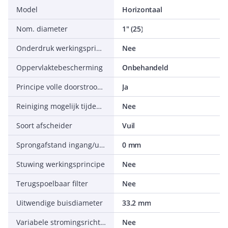
Model
Horizontaal
Nom. diameter
1" (25)
Onderdruk werkingsprincipe
Nee
Oppervlaktebescherming
Onbehandeld
Principe volle doorstroom met bezinken
Ja
Reiniging mogelijk tijdens bedrijf
Nee
Soort afscheider
Vuil
Sprongafstand ingang/uitgang
0 mm
Stuwing werkingsprincipe
Nee
Terugspoelbaar filter
Nee
Uitwendige buisdiameter
33.2 mm
Variabele stromingsrichting
Nee