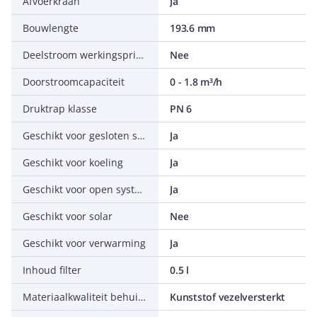
Afvoerkraan
Ja
Bouwlengte
193.6 mm
Deelstroom werkingsprincipe
Nee
Doorstroomcapaciteit
0 - 1.8 m³/h
Druktrap klasse
PN 6
Geschikt voor gesloten systeem
Ja
Geschikt voor koeling
Ja
Geschikt voor open systeem
Ja
Geschikt voor solar
Nee
Geschikt voor verwarming
Ja
Inhoud filter
0.5 l
Materiaalkwaliteit behuizing
Kunststof vezelversterkt