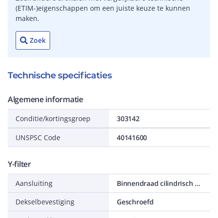
(ETIM-)eigenschappen om een juiste keuze te kunnen
maken.
Zoek
Technische specificaties
Algemene informatie
Conditie/kortingsgroep
303142
UNSPSC Code
40141600
Y-filter
Aansluiting
Binnendraad cilindrisch BSPP-G (ISO 228-1)
Dekselbevestiging
Geschroefd