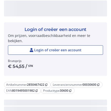
Login of creëer een account
Om prijzen, voorraadbeschikbaarheid en meer te
bekijken.
Login of creëer een account
Brutoprijs
€
54,55
/
STK
Artikelnummer
2850467422
Leveranciersnummer
00030600
content_copy
content_copy
EAN
8019495001982
Producttype
30600
content_copy
content_copy