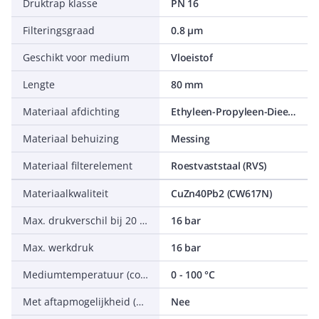
Druktrap klasse
PN 16
Filteringsgraad
0.8 µm
Geschikt voor medium
Vloeistof
Lengte
80 mm
Materiaal afdichting
Ethyleen-Propyleen-Dieen-Monomeer (EPDM)
Materiaal behuizing
Messing
Materiaal filterelement
Roestvaststaal (RVS)
Materiaalkwaliteit
CuZn40Pb2 (CW617N)
Max. drukverschil bij 20 °C
16 bar
Max. werkdruk
16 bar
Mediumtemperatuur (continu)
0 - 100 °C
Met aftapmogelijkheid (aansluiting)
Nee