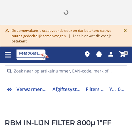
G
×
De zomervakantie staat voor de deur en dat betekent dat we
warning
routes gedeeltelijk samenvoegen.
|
Lees hier wat dit voor je
betekent
place
timer
person
shopping_cart
0
Verwarmen, Koelen en Ventileren
Afgiftesysteem en appendages
Filters en afscheiders
Y-filter
00030600
RBM IN-LIJN FILTER 800µ 1"FF