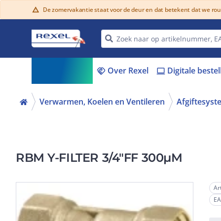
De zomervakantie staat voor de deur en dat betekent dat we ro
warning
Assortiment
Over Rexel
Digitale beste
menu_book
handshake
laptop
Verwarmen, Koelen en Ventileren
Afgiftesys
RBM Y-FILTER 3/4"FF 300µM
Ar
E