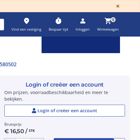
GLOBA
×
place
timer
person
shopping_cart
0
Vind een vestiging
Bespaar tijd
Inloggen
Winkelwagen
Keuzehulpen & calculatoren
settings
580502
Login of creëer een account
Om prijzen, voorraadbeschikbaarheid en meer te
bekijken.
Login of creëer een account
Brutoprijs
€
16,50
/
STK