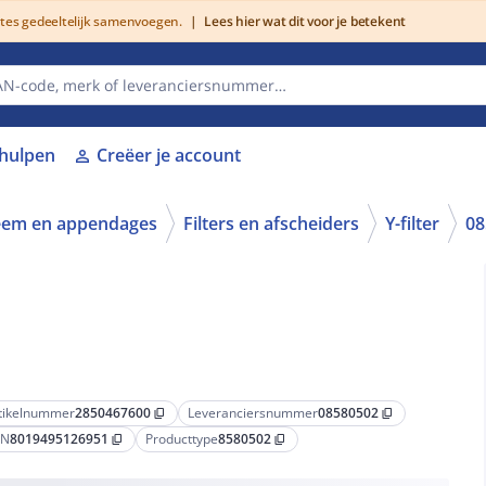
utes gedeeltelijk samenvoegen.
|
Lees hier wat dit voor je betekent
lhulpen
Creëer je account
person
teem en appendages
Filters en afscheiders
Y-filter
08
tikelnummer
2850467600
Leveranciersnummer
08580502
content_copy
content_copy
AN
8019495126951
Producttype
8580502
content_copy
content_copy