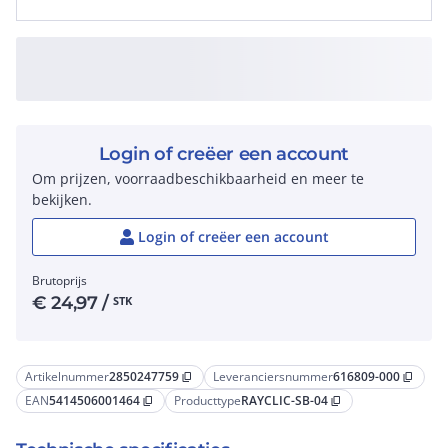
Login of creëer een account
Om prijzen, voorraadbeschikbaarheid en meer te
bekijken.
Login of creëer een account
Brutoprijs
€
24,97
/
STK
Artikelnummer
2850247759
Leveranciersnummer
616809-000
content_copy
content_copy
EAN
5414506001464
Producttype
RAYCLIC-SB-04
content_copy
content_copy