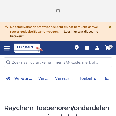
G
×
De zomervakantie staat voor de deur en dat betekent dat we
warning
routes gedeeltelijk samenvoegen.
|
Lees hier wat dit voor je
betekent
place
timer
person
shopping_cart
0
Verwarmen, Koelen en Ventileren
Verwarmingssystemen
Verwarmingskabels (accessoires)
Toebehoren voor verwarmingskabel
616809-000
Raychem Toebehoren/onderdelen