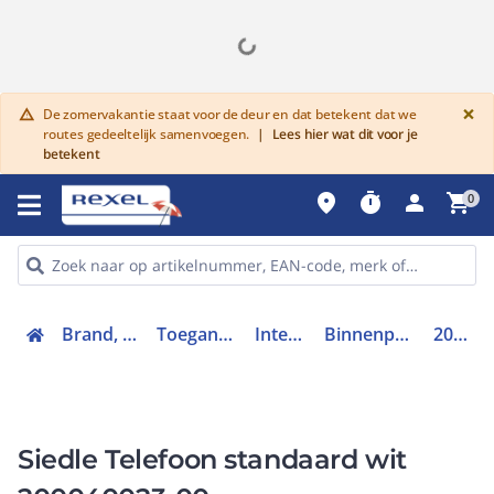
G
×
De zomervakantie staat voor de deur en dat betekent dat we
warning
routes gedeeltelijk samenvoegen.
|
Lees hier wat dit voor je
betekent
place
timer
person
shopping_cart
0
Brand, toegang en inbraak
Toegangscontrolesystemen
Intercomsystemen
Binnenpost deurcommunicatie
200040023-00
Siedle Telefoon standaard wit