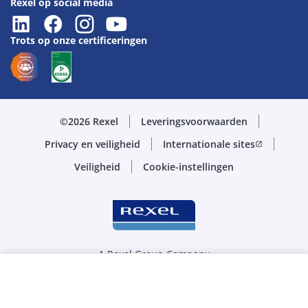
Rexel op social media
Trots op onze certificeringen
©2026 Rexel
Leveringsvoorwaarden
Privacy en veiligheid
Internationale sites
open_in_new
Veiligheid
Cookie-instellingen
A Rexel Group Company
Selecteer de juiste hoeveelheid
STK