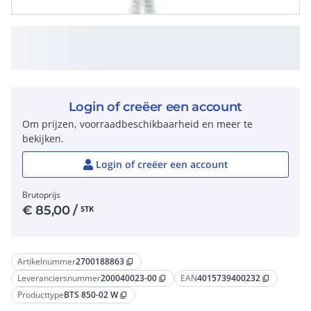
Login of creëer een account
Om prijzen, voorraadbeschikbaarheid en meer te
bekijken.
Login of creëer een account
Brutoprijs
€
85,00
/
STK
Artikelnummer
2700188863
content_copy
Leveranciersnummer
200040023-00
EAN
4015739400232
content_copy
content_copy
Producttype
BTS 850-02 W
content_copy