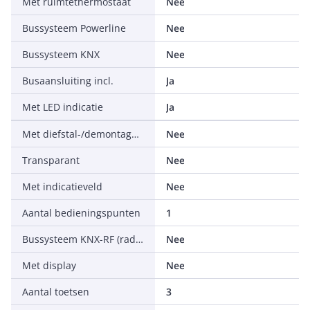
Met ruimtethermostaat
Nee
Bussysteem Powerline
Nee
Bussysteem KNX
Nee
Busaansluiting incl.
Ja
Met LED indicatie
Ja
Met diefstal-/demontagebescherming
Nee
Transparant
Nee
Met indicatieveld
Nee
Aantal bedieningspunten
1
Bussysteem KNX-RF (radiofrequent)
Nee
Met display
Nee
Aantal toetsen
3