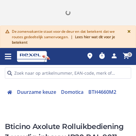
G
×
De zomervakantie staat voor de deur en dat betekent dat we
warning
routes gedeeltelijk samenvoegen.
|
Lees hier wat dit voor je
betekent
place
timer
person
shopping_cart
0
Duurzame keuze
Domotica
BTH4660M2
Bticino Axolute Rolluikbediening