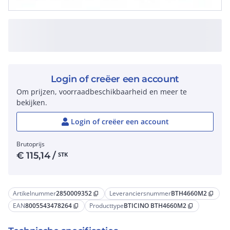
Login of creëer een account
Om prijzen, voorraadbeschikbaarheid en meer te
bekijken.
Login of creëer een account
Brutoprijs
€
115,14
/
STK
Artikelnummer
2850009352
Leveranciersnummer
BTH4660M2
content_copy
content_copy
EAN
8005543478264
Producttype
BTICINO BTH4660M2
content_copy
content_copy