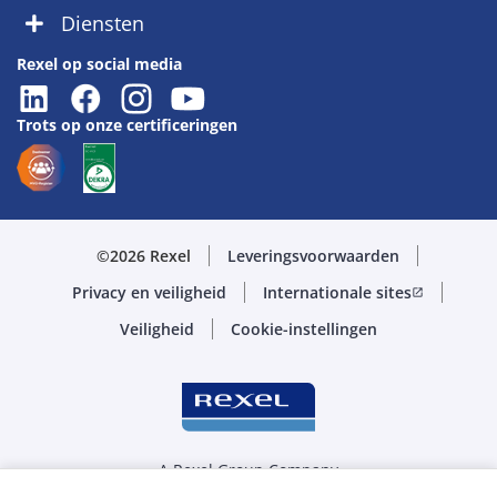
Diensten
Rexel op social media
Trots op onze certificeringen
©2026 Rexel
Leveringsvoorwaarden
Privacy en veiligheid
Internationale sites
open_in_new
Veiligheid
Cookie-instellingen
A Rexel Group Company