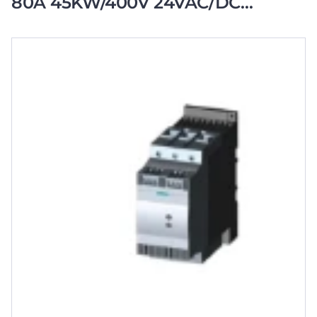
80A 45KW/400V 24VAC/DC
SCHROEF