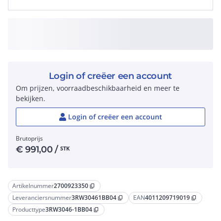
Login of creëer een account
Om prijzen, voorraadbeschikbaarheid en meer te
bekijken.
Login of creëer een account
Brutoprijs
€
991,00
/
STK
Artikelnummer
2700923350
content_copy
Leveranciersnummer
3RW30461BB04
EAN
4011209719019
content_copy
content_copy
Producttype
3RW3046-1BB04
content_copy