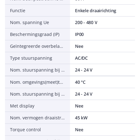
Functie
Enkele draairichting
Nom. spanning Ue
200 - 480 V
Beschermingsgraad (IP)
IP00
Geïntegreerde overbelastingsbeveiliging motor
Nee
Type stuurspanning
AC/DC
Nom. stuurspanning bij AC 60 Hz
24 - 24 V
Nom. omgevings(meet)temperatuur zonder derating
40 °C
Nom. stuurspanning bij DC
24 - 24 V
Met display
Nee
Nom. vermogen draaistroommotor, standaardschakeling, bij 400 V
45 kW
Torque control
Nee