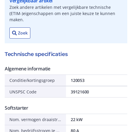
Vergelijkbaar artikel
Zoek andere artikelen met vergelijkbare technische
(ETIM-)eigenschappen om een juiste keuze te kunnen
maken.
Zoek
Technische specificaties
Algemene informatie
Conditie/kortingsgroep
120053
UNSPSC Code
39121600
Softstarter
Nom. vermogen draaistroommotor, standaardschakeling, bij 230 V
22 kW
Nom. bedrijfsstroom Ie bij 40 °C
80 A