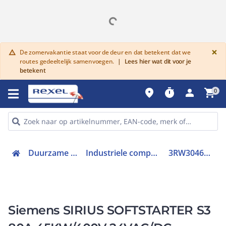
G
×
De zomervakantie staat voor de deur en dat betekent dat we
warning
routes gedeeltelijk samenvoegen.
|
Lees hier wat dit voor je
betekent
place
timer
person
shopping_cart
0
Duurzame keuze
Industriele componenten
3RW30461BB04
Siemens SIRIUS SOFTSTARTER S3