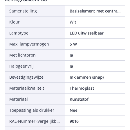
Samenstelling
Basiselement met centrale afdekplaat
Kleur
Wit
Lamptype
LED uitwisselbaar
Max. lampvermogen
5 W
Met lichtbron
Ja
Halogeenvrij
Ja
Bevestigingswijze
Inklemmen (snap)
Materiaalkwaliteit
Thermoplast
Materiaal
Kunststof
Toepassing als drukker
Nee
RAL-Nummer (vergelijkbaar)
9016