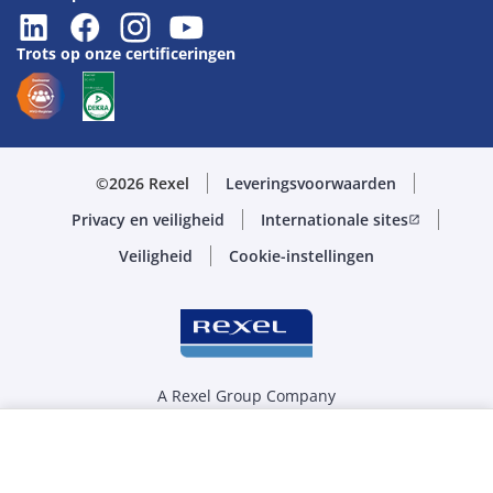
Trots op onze certificeringen
©2026 Rexel
Leveringsvoorwaarden
Privacy en veiligheid
Internationale sites
open_in_new
Veiligheid
Cookie-instellingen
A Rexel Group Company
Selecteer de juiste hoeveelheid