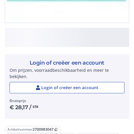
Login of creëer een account
Om prijzen, voorraadbeschikbaarheid en meer te
bekijken.
Login of creëer een account
Brutoprijs
€
28,17
/
STK
Artikelnummer
2700983047
content_copy