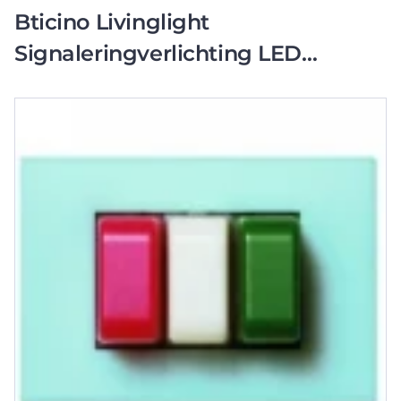
Bticino Livinglight
Signaleringverlichting LED
Basiselement met centrale
afdekplaat 230V wit IP2X
BTL4385/230B