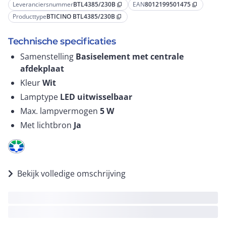
Leveranciersnummer
BTL4385/230B
EAN
8012199501475
content_copy
content_copy
Producttype
BTICINO BTL4385/230B
content_copy
Technische specificaties
Samenstelling
Basiselement met centrale
afdekplaat
Kleur
Wit
Lamptype
LED uitwisselbaar
Max. lampvermogen
5
W
Met lichtbron
Ja
Bekijk volledige omschrijving