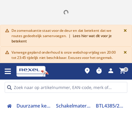
G
×
De zomervakantie staat voor de deur en dat betekent dat we
warning
routes gedeeltelijk samenvoegen.
|
Lees hier wat dit voor je
betekent
G
×
Vanwege gepland onderhoud is onze webshop vrijdag van 20:00
warning
tot 23:45 tijdelijk niet beschikbaar. Excuses voor het ongemak.
place
timer
person
shopping_cart
0
Duurzame keuze
Schakelmateriaal
BTL4385/230B