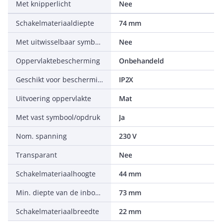
Met knipperlicht
Nee
Schakelmateriaaldiepte
74 mm
Met uitwisselbaar symbool
Nee
Oppervlaktebescherming
Onbehandeld
Geschikt voor beschermingsgraad (IP)
IP2X
Uitvoering oppervlakte
Mat
Met vast symbool/opdruk
Ja
Nom. spanning
230 V
Transparant
Nee
Schakelmateriaalhoogte
44 mm
Min. diepte van de inbouwdoos
73 mm
Schakelmateriaalbreedte
22 mm