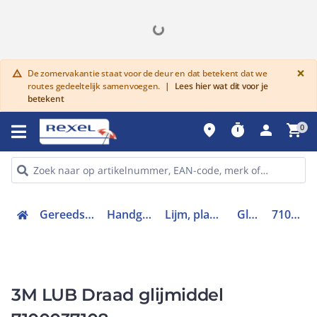
G
×
De zomervakantie staat voor de deur en dat betekent dat we
warning
routes gedeeltelijk samenvoegen.
|
Lees hier wat dit voor je
betekent
place
timer
person
shopping_cart
0
Gereedschap en PBM
Handgereedschap
Lijm, plamuur en kitten
Glijmiddel
7100037108
3M LUB Draad glijmiddel