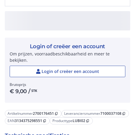
Login of creëer een account
Om prijzen, voorraadbeschikbaarheid en meer te
bekijken.
Login of creëer een account
Brutoprijs
€
9,00
/
STK
Artikelnummer
2700176451
Leveranciersnummer
7100037108
content_copy
content_copy
EAN
3134375298551
Producttype
LUBI02
content_copy
content_copy