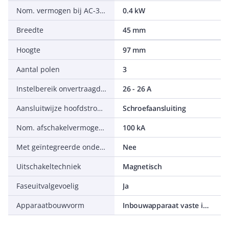
Nom. vermogen bij AC-3, 230 V
0.4 kW
Breedte
45 mm
Hoogte
97 mm
Aantal polen
3
Instelbereik onvertraagde kortsluitbeveiliging
26 - 26 A
Aansluitwijze hoofdstroomcircuit
Schroefaansluiting
Nom. afschakelvermogen Icu bij 400 V, AC
100 kA
Met geïntegreerde onderspanningsspoel
Nee
Uitschakeltechniek
Magnetisch
Faseuitvalgevoelig
Ja
Apparaatbouwvorm
Inbouwapparaat vaste inbouw techniek