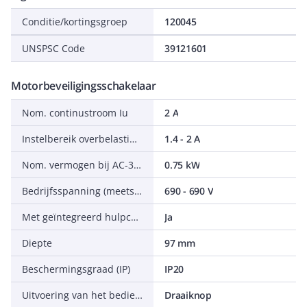
Conditie/kortingsgroep
120045
UNSPSC Code
39121601
Motorbeveiligingsschakelaar
Nom. continustroom Iu
2 A
Instelbereik overbelastingsbeveiliging
1.4 - 2 A
Nom. vermogen bij AC-3, 400 V
0.75 kW
Bedrijfsspanning (meetspanning)
690 - 690 V
Met geïntegreerd hulpcontact
Ja
Diepte
97 mm
Beschermingsgraad (IP)
IP20
Uitvoering van het bedieningselement
Draaiknop