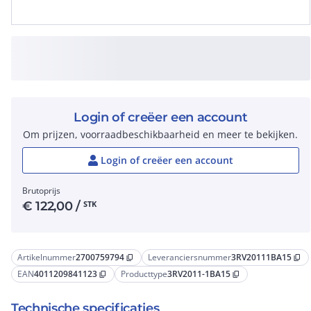
Login of creëer een account
Om prijzen, voorraadbeschikbaarheid en meer te bekijken.
Login of creëer een account
Brutoprijs
€
122,00
/
STK
Artikelnummer
2700759794
Leveranciersnummer
3RV20111BA15
content_copy
content_copy
EAN
4011209841123
Producttype
3RV2011-1BA15
content_copy
content_copy
Technische specificaties