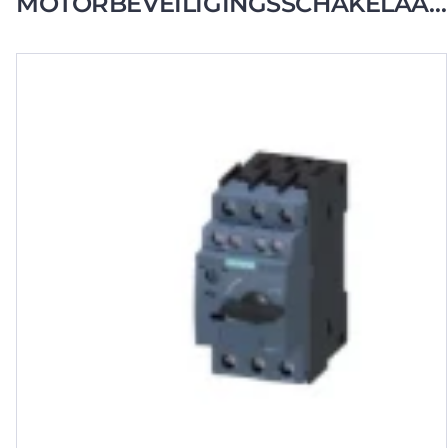
MOTORBEVEILIGINGSSCHAKELAAR
1.4-2A SCHROEF 1NO+1NC S00