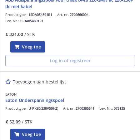
dc met kabel
Producttype:
1SDA054891R1
Art. nr.
2700666004
Lev. Nr.:
1SDA054891R1
€ 321,00
/ STK
Voeg toe
Log in of registreer
Toevoegen aan bestellijst
EATON
Eaton Onderspanningsspoel
Producttype:
U-PKZ0(230V50HZ)
Art. nr.
2700385541
Lev. Nr.:
073135
€ 52,09
/ STK
Voeg toe