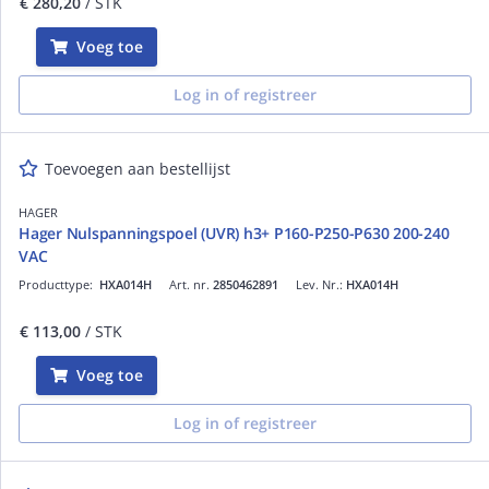
€ 280,20
/ STK
Voeg toe
Log in of registreer
Toevoegen aan bestellijst
HAGER
Hager Nulspanningspoel (UVR) h3+ P160-P250-P630 200-240
VAC
Producttype:
HXA014H
Art. nr.
2850462891
Lev. Nr.:
HXA014H
€ 113,00
/ STK
Voeg toe
Log in of registreer