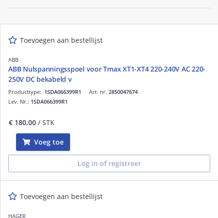
Toevoegen aan bestellijst
ABB
ABB Nulspanningsspoel voor Tmax XT1-XT4 220-240V AC 220-
250V DC bekabeld v
Producttype:
1SDA066399R1
Art. nr.
2850047674
Lev. Nr.:
1SDA066399R1
€ 180,00
/ STK
Voeg toe
Log in of registreer
Toevoegen aan bestellijst
HAGER