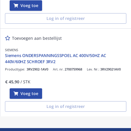
Voeg toe
Log in of registreer
Toevoegen aan bestellijst
SIEMENS
Siemens ONDERSPANNINGSSPOEL AC 400V/50HZ AC
440V/60HZ SCHROEF 3RV2
Producttype:
3RV2902-1AV0
Art. nr.
2700759968
Lev. Nr.:
3RV29021AV0
€ 45,90
/ STK
Voeg toe
Log in of registreer