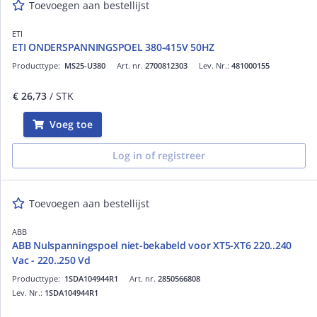
Toevoegen aan bestellijst
ETI
ETI ONDERSPANNINGSPOEL 380-415V 50HZ
Producttype:
MS25-U380
Art. nr.
2700812303
Lev. Nr.:
481000155
€ 26,73
/ STK
Voeg toe
Log in of registreer
Toevoegen aan bestellijst
ABB
ABB Nulspanningspoel niet-bekabeld voor XT5-XT6 220..240
Vac - 220..250 Vd
Producttype:
1SDA104944R1
Art. nr.
2850566808
Lev. Nr.:
1SDA104944R1