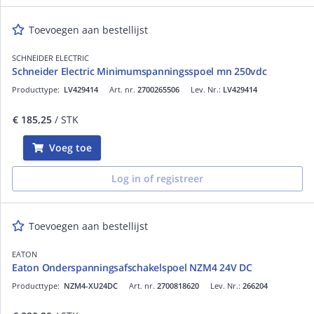
Toevoegen aan bestellijst
SCHNEIDER ELECTRIC
Schneider Electric Minimumspanningsspoel mn 250vdc
Producttype:
LV429414
Art. nr.
2700265506
Lev. Nr.:
LV429414
€ 185,25
/ STK
Voeg toe
Log in of registreer
Toevoegen aan bestellijst
EATON
Eaton Onderspanningsafschakelspoel NZM4 24V DC
Producttype:
NZM4-XU24DC
Art. nr.
2700818620
Lev. Nr.:
266204