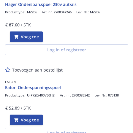
Hager Onderspan.spoel 230v aut/als
Producttype:
MZ206
Art. nr.
2700347246
Lev. Nr.:
MZ206
€ 87,60
/ STK
Voeg toe
Log in of registreer
Toevoegen aan bestellijst
EATON
Eaton Onderspanningsspoel
Producttype:
U-PKZ0(400V50HZ)
Art. nr.
2700385542
Lev. Nr.:
073138
€ 52,09
/ STK
Voeg toe
Log in of registreer