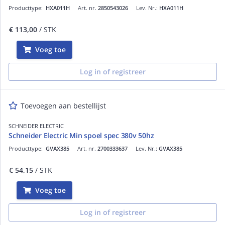
Producttype:
HXA011H
Art. nr.
2850543026
Lev. Nr.:
HXA011H
€ 113,00
/ STK
Voeg toe
Log in of registreer
Toevoegen aan bestellijst
SCHNEIDER ELECTRIC
Schneider Electric Min spoel spec 380v 50hz
Producttype:
GVAX385
Art. nr.
2700333637
Lev. Nr.:
GVAX385
€ 54,15
/ STK
Voeg toe
Log in of registreer