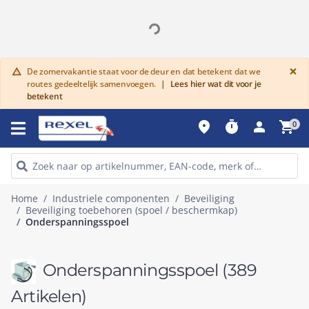
G
×
De zomervakantie staat voor de deur en dat betekent dat we
warning
routes gedeeltelijk samenvoegen.
|
Lees hier wat dit voor je
betekent
place
timer
person
shopping_cart
0
Home
Industriele componenten
Beveiliging
Beveiliging toebehoren (spoel / beschermkap)
Onderspanningsspoel
Onderspanningsspoel
(389
Artikelen)