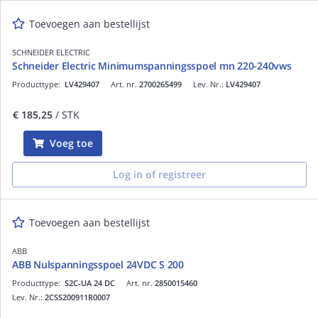
Toevoegen aan bestellijst
SCHNEIDER ELECTRIC
Schneider Electric Minimumspanningsspoel mn 220-240vws
Producttype:
LV429407
Art. nr.
2700265499
Lev. Nr.:
LV429407
€ 185,25
/ STK
Voeg toe
Log in of registreer
Toevoegen aan bestellijst
ABB
ABB Nulspanningsspoel 24VDC S 200
Producttype:
S2C-UA 24 DC
Art. nr.
2850015460
Lev. Nr.:
2CSS200911R0007