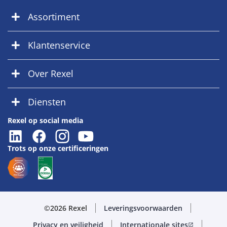
Assortiment
Klantenservice
Over Rexel
Diensten
Rexel op social media
Trots op onze certificeringen
©2026 Rexel
Leveringsvoorwaarden
Privacy en veiligheid
Internationale sites
open_in_new