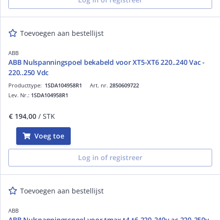
Toevoegen aan bestellijst
ABB
ABB Nulspanningspoel bekabeld voor XT5-XT6 220..240 Vac -
220..250 Vdc
Producttype:
1SDA104958R1
Art. nr.
2850609722
Lev. Nr.:
1SDA104958R1
€ 194,00
/ STK
Voeg toe
Log in of registreer
Toevoegen aan bestellijst
ABB
ABB Nulspanningsspoel voor tmax t4-t6 220-240v ac 220-250v