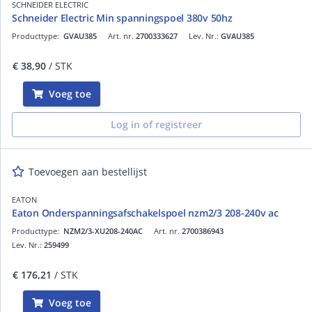
SCHNEIDER ELECTRIC
Schneider Electric Min spanningspoel 380v 50hz
Producttype:
GVAU385
Art. nr.
2700333627
Lev. Nr.:
GVAU385
€ 38,90
/ STK
Voeg toe
Log in of registreer
Toevoegen aan bestellijst
EATON
Eaton Onderspanningsafschakelspoel nzm2/3 208-240v ac
Producttype:
NZM2/3-XU208-240AC
Art. nr.
2700386943
Lev. Nr.:
259499
€ 176,21
/ STK
Voeg toe