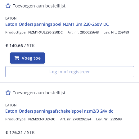
Toevoegen aan bestellijst
EATON
Eaton Onderspanningspoel NZM1 3m 220-250V DC
Producttype:
NZM1-XUL220-250DC
Art. nr.
2850625648
Lev. Nr.:
259489
€ 140,66
/ STK
Voeg toe
Log in of registreer
Toevoegen aan bestellijst
EATON
Eaton Onderspanningsafschakelspoel nzm2/3 24v dc
Producttype:
NZM2/3-XU24DC
Art. nr.
2700292324
Lev. Nr.:
259509
€ 176,21
/ STK