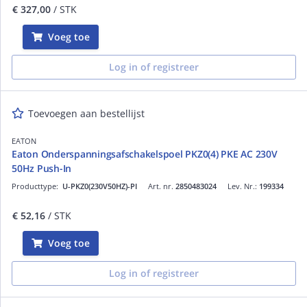
€ 327,00
/ STK
Voeg toe
Log in of registreer
Toevoegen aan bestellijst
EATON
Eaton Onderspanningsafschakelspoel PKZ0(4) PKE AC 230V
50Hz Push-In
Producttype:
U-PKZ0(230V50HZ)-PI
Art. nr.
2850483024
Lev. Nr.:
199334
€ 52,16
/ STK
Voeg toe
Log in of registreer