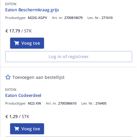
EATON
Eaton Beschermkraag grijs
Producttype:
M22G-XGPV
Art. nr.
2700818679
Lev. Nr.:
271610
€ 17,79
/ STK
Voeg toe
Log in of registreer
Toevoegen aan bestellijst
EATON
Eaton Codeerdeel
Producttype:
M22-XW
Art. nr.
2700386610
Lev. Nr.:
216405
€ 1,29
/ STK
Voeg toe