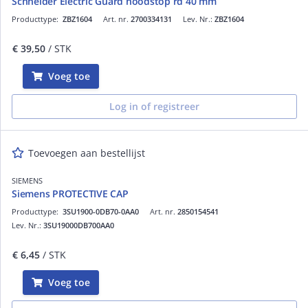
Schneider Electric Guard noodstop rd 40 mm
Producttype:
ZBZ1604
Art. nr.
2700334131
Lev. Nr.:
ZBZ1604
€ 39,50
/ STK
Voeg toe
Log in of registreer
Toevoegen aan bestellijst
SIEMENS
Siemens PROTECTIVE CAP
Producttype:
3SU1900-0DB70-0AA0
Art. nr.
2850154541
Lev. Nr.:
3SU19000DB700AA0
€ 6,45
/ STK
Voeg toe