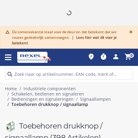
G
×
De zomervakantie staat voor de deur en dat betekent dat we
warning
routes gedeeltelijk samenvoegen.
|
Lees hier wat dit voor je
betekent
place
timer
person
shopping_cart
0
Home
Industriele componenten
Schakelen, bedienen en signaleren
Bedieningen en signaleringen
Signaallampen
Toebehoren drukknop / signaallamp
Toebehoren drukknop /
signaallamp
(398 Artikelen)