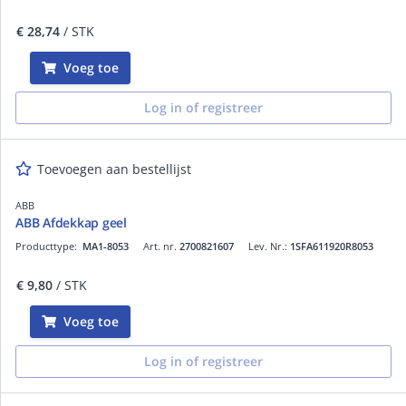
€ 28,74
/ STK
Voeg toe
Log in of registreer
Toevoegen aan bestellijst
ABB
ABB Afdekkap geel
Producttype:
MA1-8053
Art. nr.
2700821607
Lev. Nr.:
1SFA611920R8053
€ 9,80
/ STK
Voeg toe
Log in of registreer