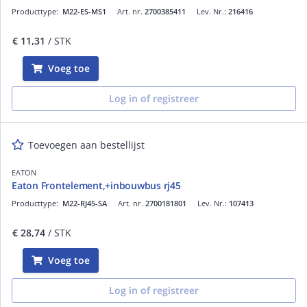
Producttype:
M22-ES-MS1
Art. nr.
2700385411
Lev. Nr.:
216416
€ 11,31
/ STK
Voeg toe
Log in of registreer
Toevoegen aan bestellijst
EATON
Eaton Frontelement,+inbouwbus rj45
Producttype:
M22-RJ45-SA
Art. nr.
2700181801
Lev. Nr.:
107413
€ 28,74
/ STK
Voeg toe
Log in of registreer