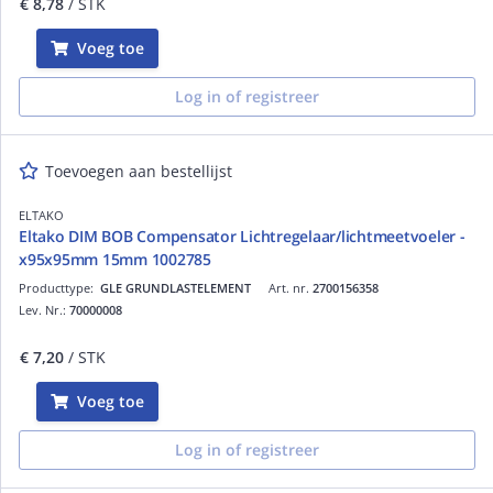
€ 8,78
/ STK
Voeg toe
Log in of registreer
Toevoegen aan bestellijst
ELTAKO
Eltako DIM BOB Compensator Lichtregelaar/lichtmeetvoeler -
x95x95mm 15mm 1002785
Producttype:
GLE GRUNDLASTELEMENT
Art. nr.
2700156358
Lev. Nr.:
70000008
€ 7,20
/ STK
Voeg toe
Log in of registreer