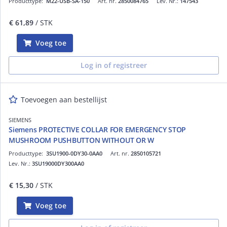
Producttype:
M22-USB-SA-150
Art. nr.
2850084765
Lev. Nr.:
147543
€ 61,89
/ STK
Voeg toe
Log in of registreer
Toevoegen aan bestellijst
SIEMENS
Siemens PROTECTIVE COLLAR FOR EMERGENCY STOP
MUSHROOM PUSHBUTTON WITHOUT OR W
Producttype:
3SU1900-0DY30-0AA0
Art. nr.
2850105721
Lev. Nr.:
3SU19000DY300AA0
€ 15,30
/ STK
Voeg toe