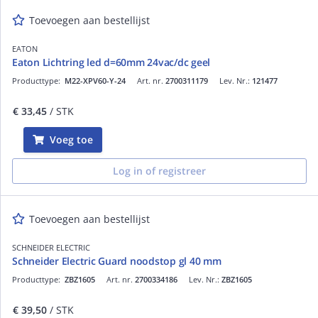
Toevoegen aan bestellijst
EATON
Eaton Lichtring led d=60mm 24vac/dc geel
Producttype:
M22-XPV60-Y-24
Art. nr.
2700311179
Lev. Nr.:
121477
€ 33,45
/ STK
Voeg toe
Log in of registreer
Toevoegen aan bestellijst
SCHNEIDER ELECTRIC
Schneider Electric Guard noodstop gl 40 mm
Producttype:
ZBZ1605
Art. nr.
2700334186
Lev. Nr.:
ZBZ1605
€ 39,50
/ STK