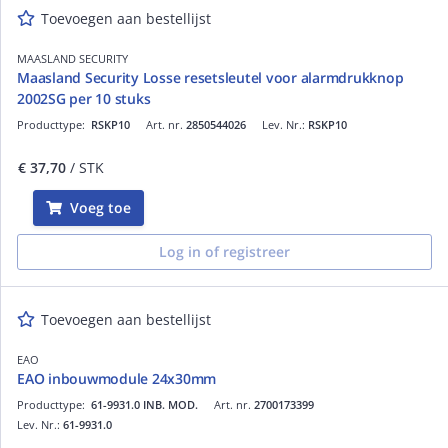
Toevoegen aan bestellijst
MAASLAND SECURITY
Maasland Security Losse resetsleutel voor alarmdrukknop
2002SG per 10 stuks
Producttype:
RSKP10
Art. nr.
2850544026
Lev. Nr.:
RSKP10
€ 37,70
/ STK
Voeg toe
Log in of registreer
Toevoegen aan bestellijst
EAO
EAO inbouwmodule 24x30mm
Producttype:
61-9931.0 INB. MOD.
Art. nr.
2700173399
Lev. Nr.:
61-9931.0