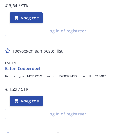
€ 3,34
/ STK
Voeg toe
Log in of registreer
Toevoegen aan bestellijst
EATON
Eaton Codeerdeel
Producttype:
M22-XC-Y
Art. nr.
2700385410
Lev. Nr.:
216407
€ 1,29
/ STK
Voeg toe
Log in of registreer