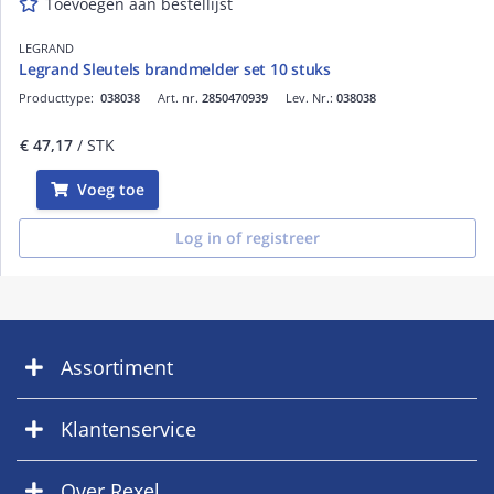
Toevoegen aan bestellijst
LEGRAND
Legrand Sleutels brandmelder set 10 stuks
Producttype:
038038
Art. nr.
2850470939
Lev. Nr.:
038038
€ 47,17
/ STK
Voeg toe
Log in of registreer
Assortiment
Klantenservice
Over Rexel