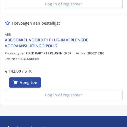
Log in of registreer
Toevoegen aan bestellijst
ABB
ABB SOKKEL VOOR XT1 PLUG-IN VERLENGDE
VOORAANSLUITING 3 POLIG
Producttype:
FIXED PART XT1 PLUG-IN EF 3P
Art. nr.
2850213395
Lev. Nr.:
1SDA068183R1
€ 142,00
/ STK
Voeg toe
Log in of registreer