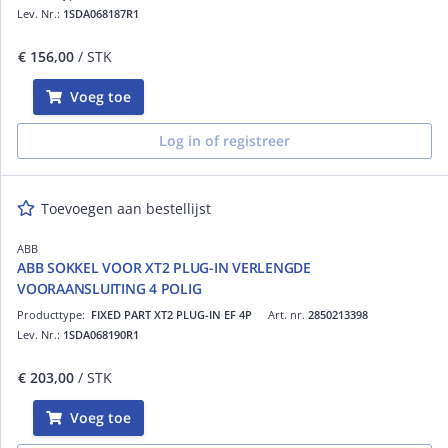
Lev. Nr.:
1SDA068187R1
€ 156,00
/ STK
Voeg toe
Log in of registreer
Toevoegen aan bestellijst
ABB
ABB SOKKEL VOOR XT2 PLUG-IN VERLENGDE
VOORAANSLUITING 4 POLIG
Producttype:
FIXED PART XT2 PLUG-IN EF 4P
Art. nr.
2850213398
Lev. Nr.:
1SDA068190R1
€ 203,00
/ STK
Voeg toe