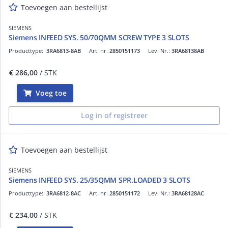
Toevoegen aan bestellijst
SIEMENS
Siemens INFEED SYS. 50/70QMM SCREW TYPE 3 SLOTS
Producttype:
3RA6813-8AB
Art. nr.
2850151173
Lev. Nr.:
3RA68138AB
€ 286,00
/ STK
Voeg toe
Log in of registreer
Toevoegen aan bestellijst
SIEMENS
Siemens INFEED SYS. 25/35QMM SPR.LOADED 3 SLOTS
Producttype:
3RA6812-8AC
Art. nr.
2850151172
Lev. Nr.:
3RA68128AC
€ 234,00
/ STK