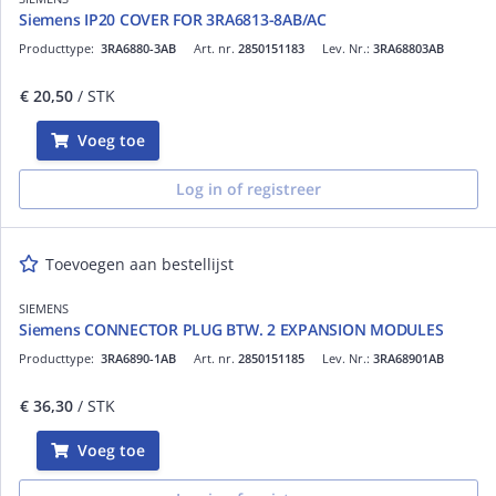
Siemens IP20 COVER FOR 3RA6813-8AB/AC
Producttype:
3RA6880-3AB
Art. nr.
2850151183
Lev. Nr.:
3RA68803AB
€ 20,50
/ STK
Voeg toe
Log in of registreer
Toevoegen aan bestellijst
SIEMENS
Siemens CONNECTOR PLUG BTW. 2 EXPANSION MODULES
Producttype:
3RA6890-1AB
Art. nr.
2850151185
Lev. Nr.:
3RA68901AB
€ 36,30
/ STK
Voeg toe