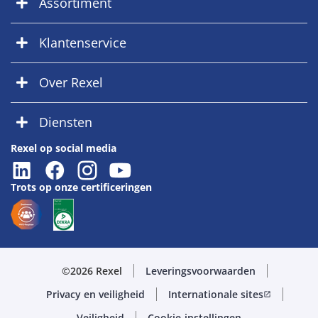
Assortiment
Klantenservice
Over Rexel
Diensten
Rexel op social media
Trots op onze certificeringen
©2026 Rexel
Leveringsvoorwaarden
Privacy en veiligheid
Internationale sites
open_in_new
Veiligheid
Cookie-instellingen