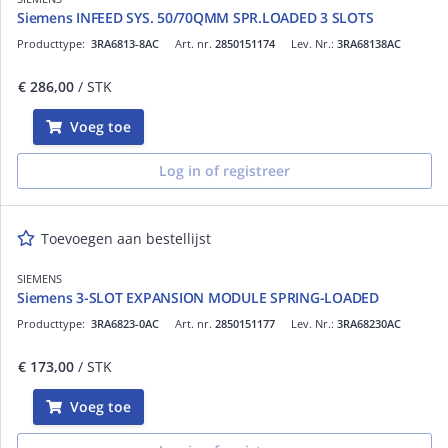
Siemens INFEED SYS. 50/70QMM SPR.LOADED 3 SLOTS
Producttype:
3RA6813-8AC
Art. nr.
2850151174
Lev. Nr.:
3RA68138AC
€ 286,00
/ STK
Voeg toe
Log in of registreer
Toevoegen aan bestellijst
SIEMENS
Siemens 3-SLOT EXPANSION MODULE SPRING-LOADED
Producttype:
3RA6823-0AC
Art. nr.
2850151177
Lev. Nr.:
3RA68230AC
€ 173,00
/ STK
Voeg toe