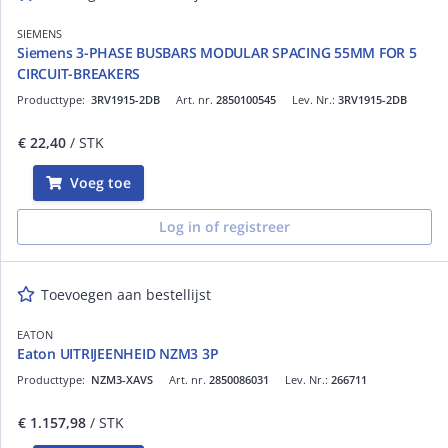
SIEMENS
Siemens 3-PHASE BUSBARS MODULAR SPACING 55MM FOR 5
CIRCUIT-BREAKERS
Producttype:
3RV1915-2DB
Art. nr.
2850100545
Lev. Nr.:
3RV1915-2DB
€ 22,40
/ STK
Voeg toe
Log in of registreer
Toevoegen aan bestellijst
EATON
Eaton UITRIJEENHEID NZM3 3P
Producttype:
NZM3-XAVS
Art. nr.
2850086031
Lev. Nr.:
266711
€ 1.157,98
/ STK