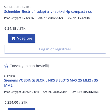
SCHNEIDER ELECTRIC
Schneider Electric 1 adapter vr sokkel 4p compact nsx
Producttype:
LV429307
Art. nr.
2700265479
Lev. Nr.:
LV429307
€ 24,15
/ STK
Voeg toe
Log in of registreer
Toevoegen aan bestellijst
SIEMENS
Siemens VOEDINGSBLOK LINKS 3 SLOTS MAX.25 MM2 / 35
MM2
Producttype:
3RA6812-8AB
Art. nr.
2850020081
Lev. Nr.:
3RA68128AB
€ 234,00
/ STK