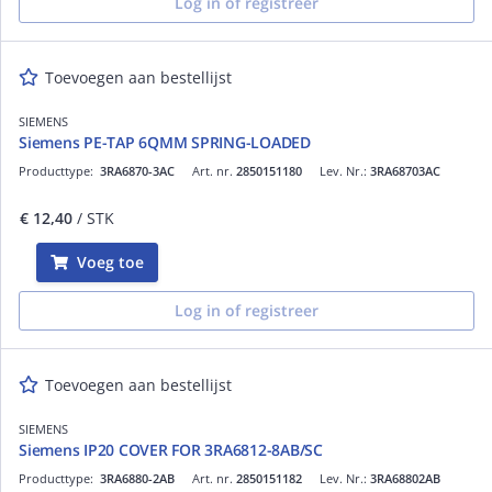
Log in of registreer
Toevoegen aan bestellijst
SIEMENS
Siemens PE-TAP 6QMM SPRING-LOADED
Producttype:
3RA6870-3AC
Art. nr.
2850151180
Lev. Nr.:
3RA68703AC
€ 12,40
/ STK
Voeg toe
Log in of registreer
Toevoegen aan bestellijst
SIEMENS
Siemens IP20 COVER FOR 3RA6812-8AB/SC
Producttype:
3RA6880-2AB
Art. nr.
2850151182
Lev. Nr.:
3RA68802AB