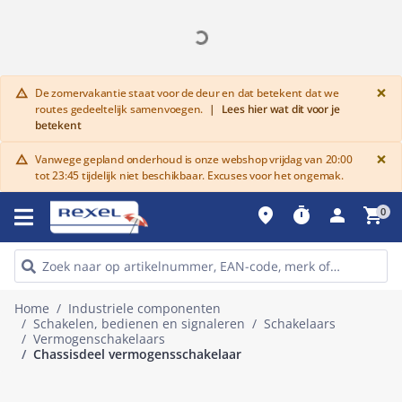
G
×
De zomervakantie staat voor de deur en dat betekent dat we
warning
routes gedeeltelijk samenvoegen.
|
Lees hier wat dit voor je
betekent
G
×
Vanwege gepland onderhoud is onze webshop vrijdag van 20:00
warning
tot 23:45 tijdelijk niet beschikbaar. Excuses voor het ongemak.
place
timer
person
shopping_cart
0
Home
Industriele componenten
Schakelen, bedienen en signaleren
Schakelaars
Vermogenschakelaars
Chassisdeel vermogensschakelaar