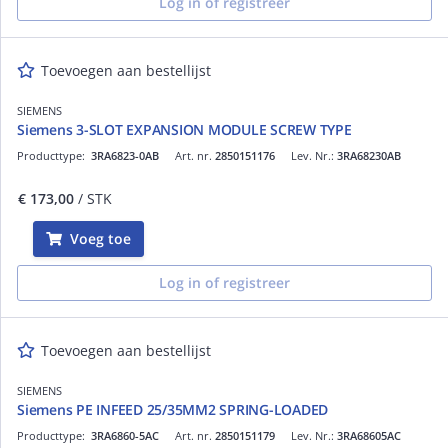
Log in of registreer
Toevoegen aan bestellijst
SIEMENS
Siemens 3-SLOT EXPANSION MODULE SCREW TYPE
Producttype:
3RA6823-0AB
Art. nr.
2850151176
Lev. Nr.:
3RA68230AB
€ 173,00
/ STK
Voeg toe
Log in of registreer
Toevoegen aan bestellijst
SIEMENS
Siemens PE INFEED 25/35MM2 SPRING-LOADED
Producttype:
3RA6860-5AC
Art. nr.
2850151179
Lev. Nr.:
3RA68605AC