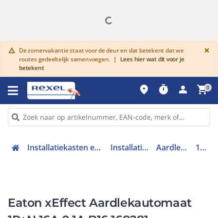
G
×
De zomervakantie staat voor de deur en dat betekent dat we
warning
routes gedeeltelijk samenvoegen.
|
Lees hier wat dit voor je
betekent
place
timer
person
shopping_cart
0
Installatiekasten en verdeelinrichtingen
Installatieautomaten
Aardlekautomaat
168281
Eaton xEffect Aardlekautomaat