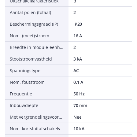
Uitschakelkarakteristiek
B
Aantal polen (totaal)
2
Beschermingsgraad (IP)
IP20
Nom. (meet)stroom
16 A
Breedte in module-eenheden
2
Stootstroomvastheid
3 kA
Spanningstype
AC
Nom. foutstroom
0.1 A
Frequentie
50 Hz
Inbouwdiepte
70 mm
Met vergrendelingsvoorziening
Nee
Nom. kortsluitafschakelvermogen Icn volgens EN 61009-1
10 kA