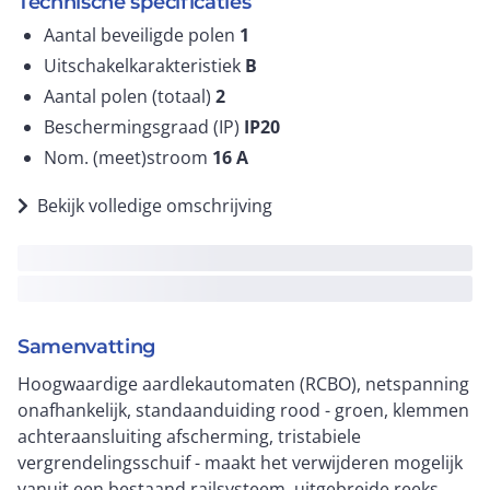
Technische specificaties
Aantal beveiligde polen
1
Uitschakelkarakteristiek
B
Aantal polen (totaal)
2
Beschermingsgraad (IP)
IP20
Nom. (meet)stroom
16
A
Bekijk volledige omschrijving
Samenvatting
Hoogwaardige aardlekautomaten (RCBO), netspanning
onafhankelijk, standaanduiding rood - groen, klemmen
achteraansluiting afscherming, tristabiele
vergrendelingsschuif - maakt het verwijderen mogelijk
vanuit een bestaand railsysteem, uitgebreide reeks