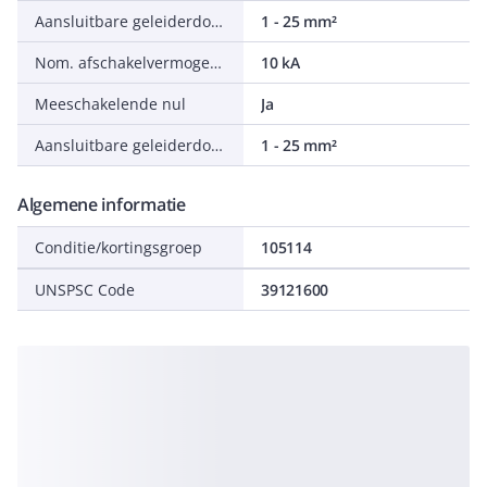
Aansluitbare geleiderdoorsnede eendraads
1 - 25 mm²
Nom. afschakelvermogen volgens EN 61009
10 kA
Meeschakelende nul
Ja
Aansluitbare geleiderdoorsnede meerdraads
1 - 25 mm²
Algemene informatie
Conditie/kortingsgroep
105114
UNSPSC Code
39121600