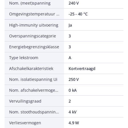
Nom. (meet)spanning
240 V
Omgevingstemperatuur tijdens bedrijf
-25 - 40 °C
High-immunity uitvoering
Ja
Overspanningscategorie
3
Energiebegrenzingsklasse
3
Type lekstroom
A
Afschakelkarakteristiek
Kortvertraagd
Nom. isolatiespanning Ui
250 V
Nom. afschakelvermogen IEC 60947-2
0 kA
Vervuilingsgraad
2
Nom. stoothoudspanning (Uimp)
4 kV
Verliesvermogen
4.9 W