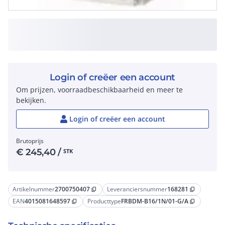
Login of creëer een account
Om prijzen, voorraadbeschikbaarheid en meer te
bekijken.
Login of creëer een account
Brutoprijs
€
245,40
/
STK
Artikelnummer
2700750407
Leveranciersnummer
168281
content_copy
content_copy
EAN
4015081648597
Producttype
FRBDM-B16/1N/01-G/A
content_copy
content_copy