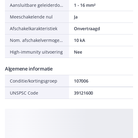
Aansluitbare geleiderdoorsnede meerdraads
1 - 16 mm²
Meeschakelende nul
Ja
Afschakelkarakteristiek
Onvertraagd
Nom. afschakelvermogen IEC 60947-2
10 kA
High-immunity uitvoering
Nee
Algemene informatie
Conditie/kortingsgroep
107006
UNSPSC Code
39121600