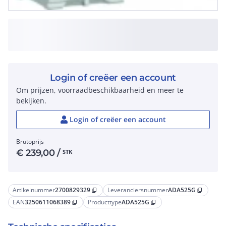
Login of creëer een account
Om prijzen, voorraadbeschikbaarheid en meer te
bekijken.
Login of creëer een account
Brutoprijs
€
239,00
/
STK
Artikelnummer
2700829329
Leveranciersnummer
ADA525G
content_copy
content_copy
EAN
3250611068389
Producttype
ADA525G
content_copy
content_copy