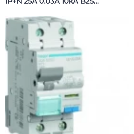
1P+N 25A 0.03A 10kA B25
ADA525G