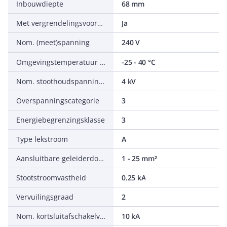
Inbouwdiepte
68 mm
Met vergrendelingsvoorziening
Ja
Nom. (meet)spanning
240 V
Omgevingstemperatuur tijdens bedrijf
-25 - 40 °C
Nom. stoothoudspanning (Uimp)
4 kV
Overspanningscategorie
3
Energiebegrenzingsklasse
3
Type lekstroom
A
Aansluitbare geleiderdoorsnede eendraads
1 - 25 mm²
Stootstroomvastheid
0.25 kA
Vervuilingsgraad
2
Nom. kortsluitafschakelvermogen Icn volgens EN 61009-1
10 kA