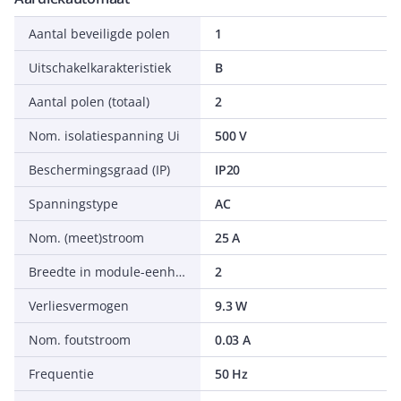
Aantal beveiligde polen
1
Uitschakelkarakteristiek
B
Aantal polen (totaal)
2
Nom. isolatiespanning Ui
500 V
Beschermingsgraad (IP)
IP20
Spanningstype
AC
Nom. (meet)stroom
25 A
Breedte in module-eenheden
2
Verliesvermogen
9.3 W
Nom. foutstroom
0.03 A
Frequentie
50 Hz