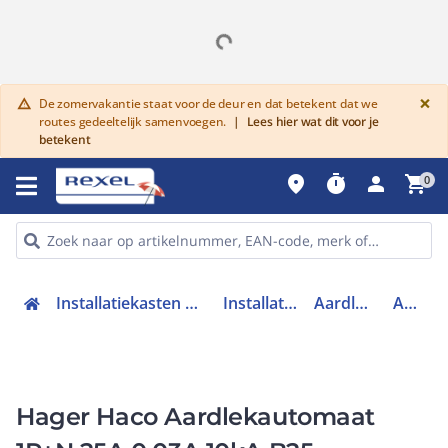
G
×
De zomervakantie staat voor de deur en dat betekent dat we
warning
routes gedeeltelijk samenvoegen.
|
Lees hier wat dit voor je
betekent
place
timer
person
shopping_cart
0
Installatiekasten en verdeelinrichtingen
Installatieautomaten
Aardlekautomaat
ADA525G
Hager Haco Aardlekautomaat