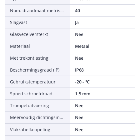
Nom. draadmaat metrisch/Pg
40
Slagvast
Ja
Glasvezelversterkt
Nee
Materiaal
Metaal
Met trekontlasting
Nee
Beschermingsgraad (IP)
IP68
Gebruikstemperatuur
-20 - °C
Spoed schroefdraad
1.5 mm
Trompetuitvoering
Nee
Meervoudig dichtingsinzetstuk
Nee
Vlakkabelkoppeling
Nee