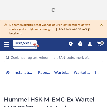
G
×
De zomervakantie staat voor de deur en dat betekent dat we
warning
routes gedeeltelijk samenvoegen.
|
Lees hier wat dit voor je
betekent
place
timer
person
shopping_cart
0
Installatiemateriaal en buizen
Kabelverbindingen
Wartels en toebehoren
Wartel kabel- buisinvoer
1616400050
Hummel HSK-M-EMC-Ex Wartel