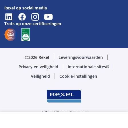
Rexel op social media
Trots op onze certificeringen
©2026 Rexel
Leveringsvoorwaarden
Privacy en veiligheid
Internationale sites
open_in_new
Veiligheid
Cookie-instellingen
A Rexel Group Company
Selecteer de juiste hoeveelheid