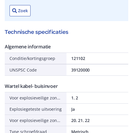
Zoek
Technische specificaties
Algemene informatie
Conditie/kortingsgroep
121102
UNSPSC Code
39120000
Wartel kabel- buisinvoer
Voor explosieveilige zone gas
1. 2
Explosiegeteste uitvoering
Ja
Voor explosieveilige zone stof
20. 21. 22
Type schroefdraad
Metrisch