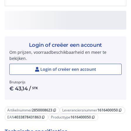
Login of creëer een account
Om prijzen, voorraadbeschikbaarheid en meer te
bekijken.
Login of creëer een account
Brutoprijs
€
43,14
/
STK
Artikelnummer
2850008623
Leveranciersnummer
1616400050
content_copy
content_copy
EAN
4033878431863
Producttype
1616400050
content_copy
content_copy