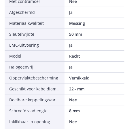
Met contramoer
Nee
Afgeschermd
Ja
Materiaalkwaliteit
Messing
Sleutelwijdte
50 mm
EMC-uitvoering
Ja
Model
Recht
Halogeenvrij
Ja
Oppervlaktebescherming
Vernikkeld
Geschikt voor kabeldiameter
22 - mm
Deelbare koppeling/wartel
Nee
Schroefdraadlengte
8 mm
Inklikbaar in opening
Nee