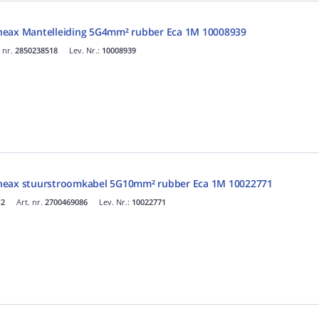
neax Mantelleiding 5G4mm² rubber Eca 1M 10008939
. nr.
2850238518
Lev. Nr.:
10008939
neax stuurstroomkabel 5G10mm² rubber Eca 1M 10022771
M2
Art. nr.
2700469086
Lev. Nr.:
10022771