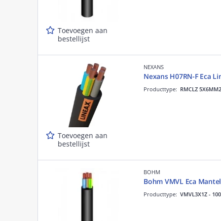
Toevoegen aan
bestellijst
NEXANS
Nexans H07RN-F Eca Li
Producttype:
RMCLZ 5X6MM
Toevoegen aan
bestellijst
BOHM
Bohm VMVL Eca Mantel
Producttype:
VMVL3X1Z - 100