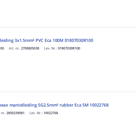
eiding 3x1.5mm² PVC Eca 100M 01807030R100
100
Art. nr.
2700805038
Lev. Nr.:
01807030R100
neax mantelleiding 5G2.5mm² rubber Eca 5M 10022768
. nr.
2850239081
Lev. Nr.:
10022768