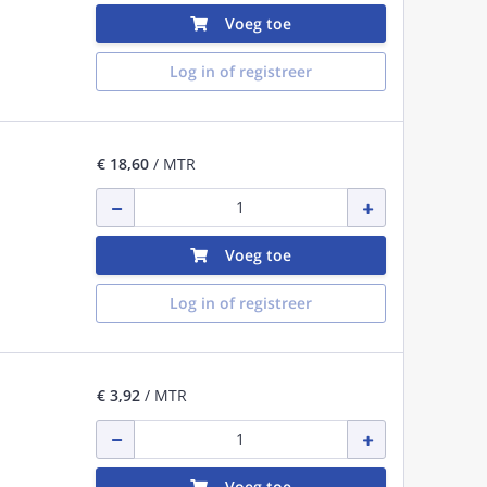
Voeg toe
Log in of registreer
€ 18,60
/ MTR
Voeg toe
Log in of registreer
€ 3,92
/ MTR
Voeg toe