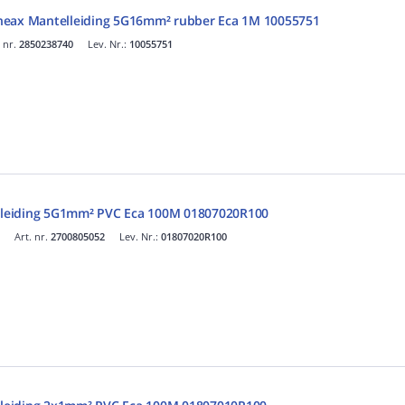
neax Mantelleiding 5G16mm² rubber Eca 1M 10055751
. nr.
2850238740
Lev. Nr.:
10055751
leiding 5G1mm² PVC Eca 100M 01807020R100
Art. nr.
2700805052
Lev. Nr.:
01807020R100