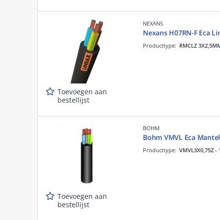
NEXANS
Nexans H07RN-F Eca Li
Producttype:
RMCLZ 3X2,5M
Toevoegen aan
bestellijst
BOHM
Bohm VMVL Eca Mantel
Producttype:
VMVL3X0,75Z - 
Toevoegen aan
bestellijst