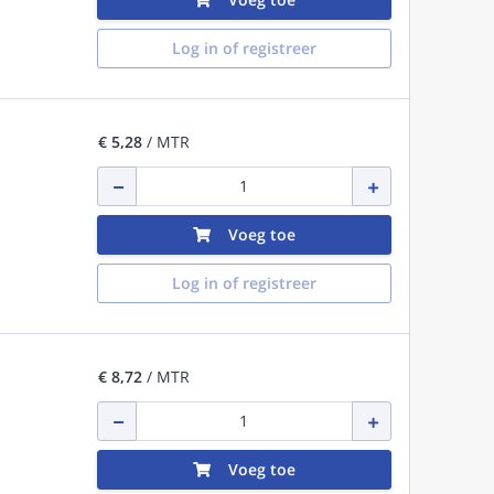
Log in of registreer
€ 5,28
/ MTR
Voeg toe
Log in of registreer
€ 8,72
/ MTR
Voeg toe