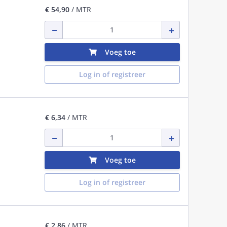
€ 54,90
/ MTR
Voeg toe
Log in of registreer
€ 6,34
/ MTR
Voeg toe
Log in of registreer
€ 2,86
/ MTR