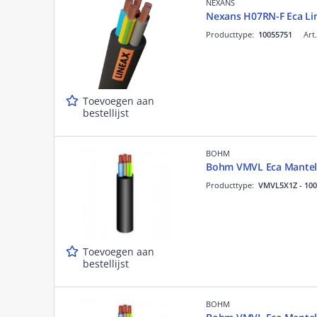
NEXANS
Nexans H07RN-F Eca Li
Producttype:
10055751
Art
Toevoegen aan
bestellijst
BOHM
Bohm VMVL Eca Mantel
Producttype:
VMVL5X1Z - 100
Toevoegen aan
bestellijst
BOHM