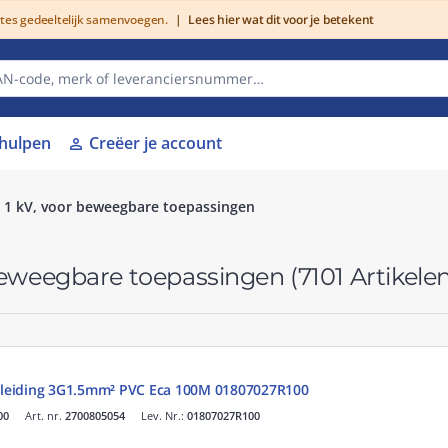
utes gedeeltelijk samenvoegen.
|
Lees hier wat dit voor je betekent
lhulpen
Creëer je account
person
 1 kV, voor beweegbare toepassingen
 beweegbare toepassingen
(7101 Artikele
leiding 3G1.5mm² PVC Eca 100M 01807027R100
00
Art. nr.
2700805054
Lev. Nr.:
01807027R100