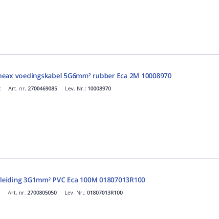
neax voedingskabel 5G6mm² rubber Eca 2M 10008970
2
Art. nr.
2700469085
Lev. Nr.:
10008970
leiding 3G1mm² PVC Eca 100M 01807013R100
Art. nr.
2700805050
Lev. Nr.:
01807013R100