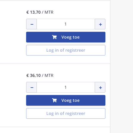
€ 13,70
/ MTR
Voeg toe
Log in of registreer
€ 36,10
/ MTR
Voeg toe
Log in of registreer