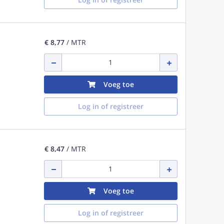
€ 8,77
/ MTR
Voeg toe
Log in of registreer
€ 8,47
/ MTR
Voeg toe
Log in of registreer