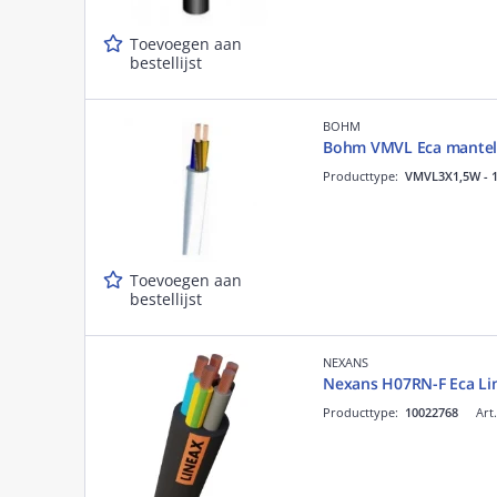
Toevoegen aan
bestellijst
BOHM
Bohm VMVL Eca mantell
Producttype:
VMVL3X1,5W - 
Toevoegen aan
bestellijst
NEXANS
Nexans H07RN-F Eca Li
Producttype:
10022768
Art