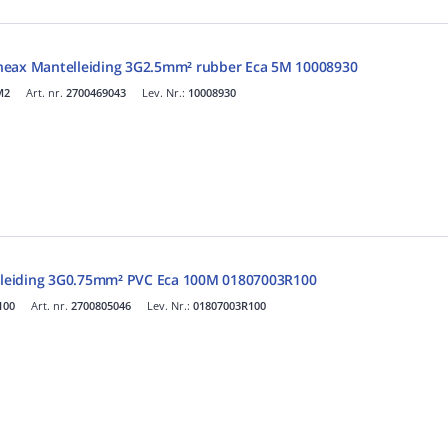
neax Mantelleiding 3G2.5mm² rubber Eca 5M 10008930
M2
Art. nr.
2700469043
Lev. Nr.:
10008930
leiding 3G0.75mm² PVC Eca 100M 01807003R100
100
Art. nr.
2700805046
Lev. Nr.:
01807003R100