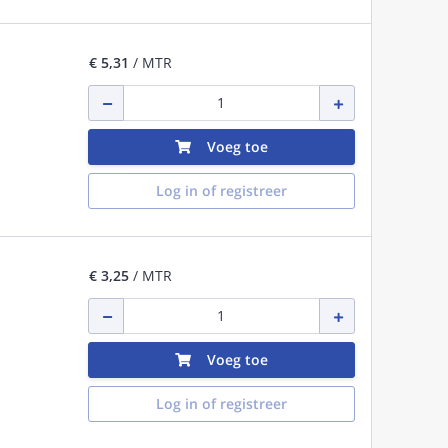
€ 5,31
/ MTR
Voeg toe
Log in of registreer
€ 3,25
/ MTR
Voeg toe
Log in of registreer