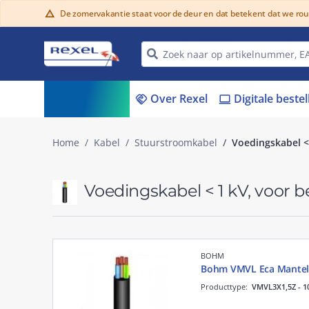
De zomervakantie staat voor de deur en dat betekent dat we ro
warning
Assortiment
Over Rexel
Digitale beste
menu_book
handshake
laptop
Home
Kabel
Stuurstroomkabel
Voedingskabel <
Voedingskabel < 1 kV, voor
BOHM
Bohm VMVL Eca Mantel
Producttype:
VMVL3X1,5Z - 1