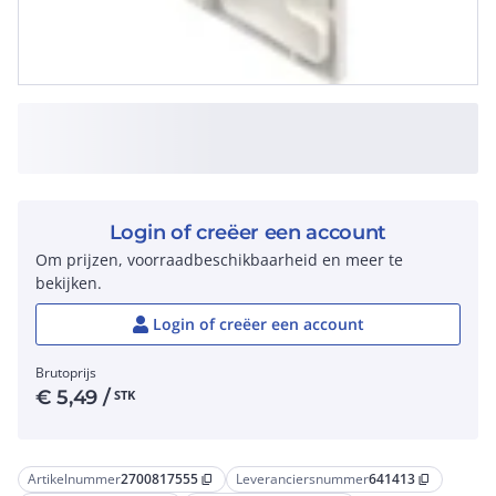
Login of creëer een account
Om prijzen, voorraadbeschikbaarheid en meer te
bekijken.
Login of creëer een account
Brutoprijs
€
5,49
/
STK
Artikelnummer
2700817555
Leveranciersnummer
641413
content_copy
content_copy