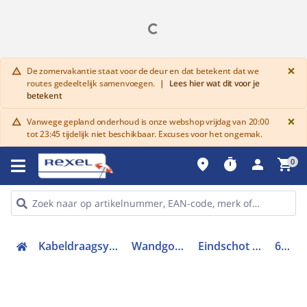
G
×
De zomervakantie staat voor de deur en dat betekent dat we
warning
routes gedeeltelijk samenvoegen.
|
Lees hier wat dit voor je
betekent
G
×
Vanwege gepland onderhoud is onze webshop vrijdag van 20:00
warning
tot 23:45 tijdelijk niet beschikbaar. Excuses voor het ongemak.
place
timer
person
shopping_cart
0
Kabeldraagsystemen en goten
Wandgoten en zuilen
Eindschot wandgoot/zuil
641413