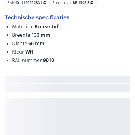
EAN
4011126052831
Producttype
BE 1308.3
content_copy
content_copy
Technische specificaties
Materiaal
Kunststof
Breedte
133
mm
Diepte
66
mm
Kleur
Wit
RAL-nummer
9010