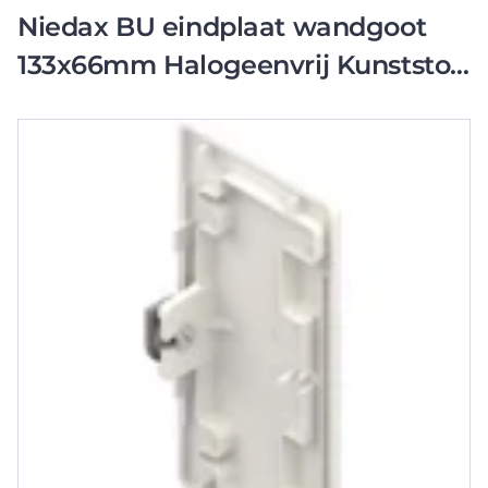
Niedax BU eindplaat wandgoot
133x66mm Halogeenvrij Kunststof
onbehandeld wit RAL 9010 641413