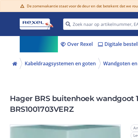
De zomervakantie staat voor de deur en dat betekent dat we ro
warning
Assortiment
Over Rexel
Digitale beste
menu_book
handshake
laptop
Kabeldraagsystemen en goten
Wandgoten en 
Hager BRS buitenhoek wandgoot 
BRS1001703VERZ
Ar
Le