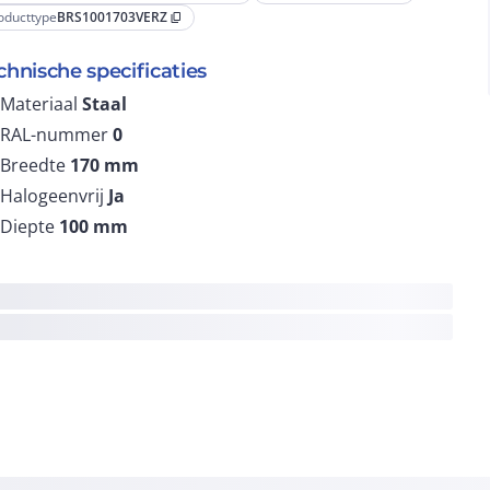
oducttype
BRS1001703VERZ
content_copy
chnische specificaties
Materiaal
Staal
RAL-nummer
0
Breedte
170
mm
Halogeenvrij
Ja
Diepte
100
mm