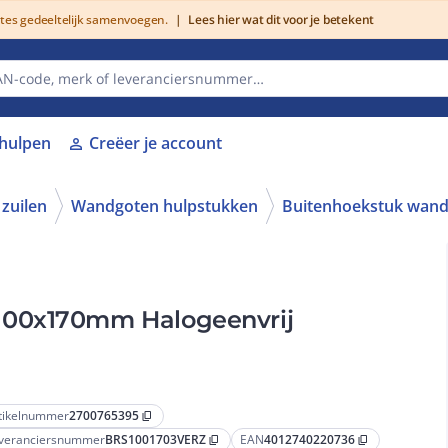
utes gedeeltelijk samenvoegen.
|
Lees hier wat dit voor je betekent
lhulpen
Creëer je account
person
zuilen
Wandgoten hulpstukken
Buitenhoekstuk wan
100x170mm Halogeenvrij
tikelnummer
2700765395
content_copy
veranciersnummer
BRS1001703VERZ
EAN
4012740220736
content_copy
content_copy