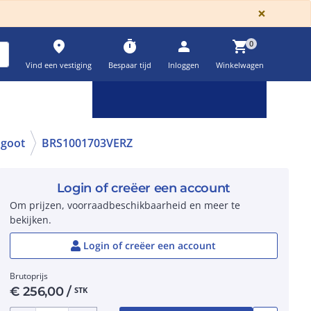
GLOBA
×
place
timer
person
shopping_cart
0
Vind een vestiging
Bespaar tijd
Inloggen
Winkelwagen
Keuzehulpen & calculatoren
settings
dgoot
BRS1001703VERZ
Login of creëer een account
Om prijzen, voorraadbeschikbaarheid en meer te
bekijken.
Login of creëer een account
Brutoprijs
€
256,00
/
STK