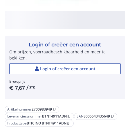
Login of creëer een account
Om prijzen, voorraadbeschikbaarheid en meer te
bekijken.
Login of creëer een account
Brutoprijs
€
7,67
/
STK
Artikelnummer
2700983949
content_copy
Leveranciersnummer
BTNT4911ADN
EAN
8005543435649
content_copy
content_copy
Producttype
BTICINO BTNT4911ADN
content_copy