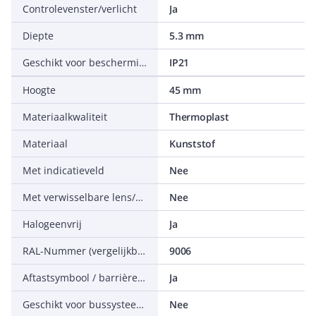
Controlevenster/verlicht
Ja
Diepte
5.3 mm
Geschikt voor beschermingsgraad (IP)
IP21
Hoogte
45 mm
Materiaalkwaliteit
Thermoplast
Materiaal
Kunststof
Met indicatieveld
Nee
Met verwisselbare lens/symbool
Nee
Halogeenvrij
Ja
RAL-Nummer (vergelijkbaar)
9006
Aftastsymbool / barrièrevrij
Ja
Geschikt voor bussysteem-toetsaansluiting
Nee