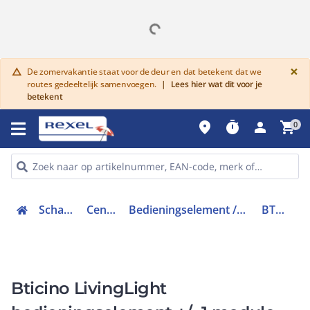
G
×
De zomervakantie staat voor de deur en dat betekent dat we
warning
routes gedeeltelijk samenvoegen.
|
Lees hier wat dit voor je
betekent
place
timer
person
shopping_cart
0
Schakelmateriaal
Centraalplaten
Bedieningselement /centraalplaat schakelmateriaal
BTNT4911ADN
Bticino LivingLight