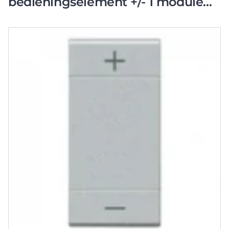
bedieningselement +/- 1 module
aan / uit tweedelige wip zilver RAL
9006 BTNT4911ADN