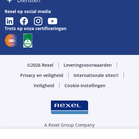
Diensten
Rexel op social media
Trots op onze certificeringen
©2026 Rexel
Leveringsvoorwaarden
Privacy en veiligheid
Internationale sites
open_in_new
Veiligheid
Cookie-instellingen
A Rexel Group Company