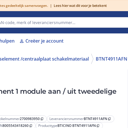
utes gedeeltelijk samenvoegen.
|
Lees hier wat dit voor je betekent
lhulpen
Creëer je account
person
selement /centraalplaat schakelmateriaal
BTNT4911AFN
ment 1 module aan / uit tweedelige
tikelnummer
2700983950
Leveranciersnummer
BTNT4911AFN
content_copy
content_copy
AN
8005543418260
Producttype
BTICINO BTNT4911AFN
content_copy
content_copy