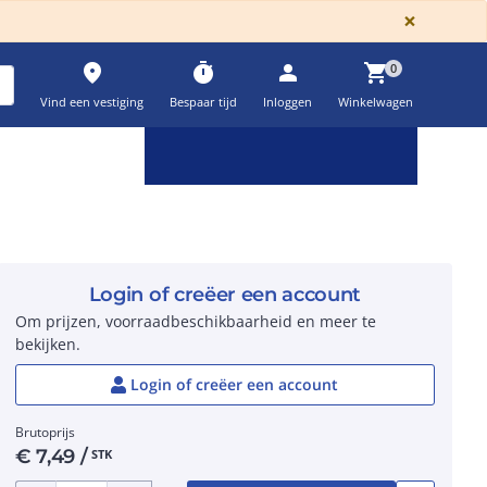
GLOBA
×
place
timer
person
shopping_cart
0
Vind een vestiging
Bespaar tijd
Inloggen
Winkelwagen
Keuzehulpen & calculatoren
settings
Login of creëer een account
Om prijzen, voorraadbeschikbaarheid en meer te
bekijken.
Login of creëer een account
Brutoprijs
€
7,49
/
STK