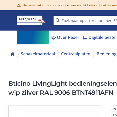
De zomervakantie staat voor de deur en dat betekent dat we ro
warning
Assortiment
Over Rexel
Digitale beste
menu_book
handshake
laptop
Schakelmateriaal
Centraalplaten
Bediening
Bticino LivingLight bedieningsele
wip zilver RAL 9006 BTNT4911AFN
Ar
E