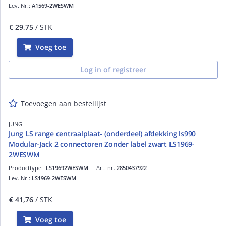
Lev. Nr.:
A1569-2WESWM
€ 29,75
/ STK
Voeg toe
Log in of registreer
Toevoegen aan bestellijst
JUNG
Jung LS range centraalplaat- (onderdeel) afdekking ls990
Modular-Jack 2 connectoren Zonder label zwart LS1969-
2WESWM
Producttype:
LS19692WESWM
Art. nr.
2850437922
Lev. Nr.:
LS1969-2WESWM
€ 41,76
/ STK
Voeg toe