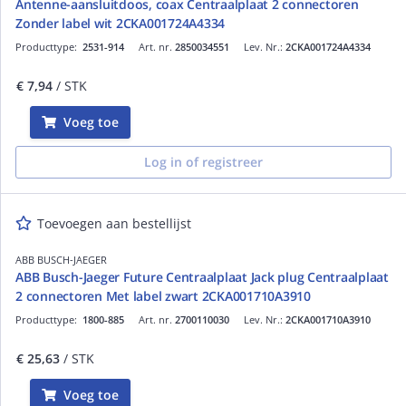
Antenne-aansluitdoos, coax Centraalplaat 2 connectoren
Zonder label wit 2CKA001724A4334
Producttype:
2531-914
Art. nr.
2850034551
Lev. Nr.:
2CKA001724A4334
€ 7,94
/ STK
Voeg toe
Log in of registreer
Toevoegen aan bestellijst
ABB BUSCH-JAEGER
ABB Busch-Jaeger Future Centraalplaat Jack plug Centraalplaat
2 connectoren Met label zwart 2CKA001710A3910
Producttype:
1800-885
Art. nr.
2700110030
Lev. Nr.:
2CKA001710A3910
€ 25,63
/ STK
Voeg toe