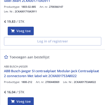
label zwart 2CKA001710A3911
Producttype:
1803-02-885
Art. nr.
2700366147
Lev. Nr.:
2CKA001710A3911
€ 19,83
/ STK
Voeg toe
Log in of registreer
Toevoegen aan bestellijst
ABB BUSCH-JAEGER
ABB Busch-Jaeger SI centraalplaat Modular-Jack Centraalplaat
2 connectoren Met label wit 2CKA001753A8022
Producttype:
1800-212
Art. nr.
2700440069
Lev. Nr.:
2CKA001753A8022
€ 16,04
/ STK
Voeg toe