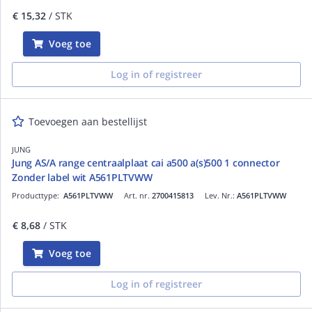
€ 15,32
/ STK
Voeg toe
Log in of registreer
Toevoegen aan bestellijst
JUNG
Jung AS/A range centraalplaat cai a500 a(s)500 1 connector
Zonder label wit A561PLTVWW
Producttype:
A561PLTVWW
Art. nr.
2700415813
Lev. Nr.:
A561PLTVWW
€ 8,68
/ STK
Voeg toe
Log in of registreer