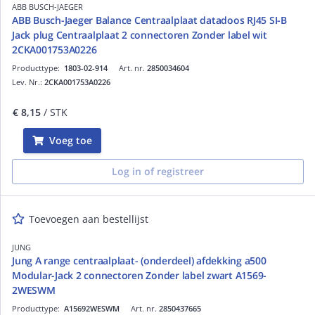
ABB BUSCH-JAEGER
ABB Busch-Jaeger Balance Centraalplaat datadoos RJ45 SI-B
Jack plug Centraalplaat 2 connectoren Zonder label wit
2CKA001753A0226
Producttype:
1803-02-914
Art. nr.
2850034604
Lev. Nr.:
2CKA001753A0226
€ 8,15
/ STK
Voeg toe
Log in of registreer
Toevoegen aan bestellijst
JUNG
Jung A range centraalplaat- (onderdeel) afdekking a500
Modular-Jack 2 connectoren Zonder label zwart A1569-
2WESWM
Producttype:
A15692WESWM
Art. nr.
2850437665