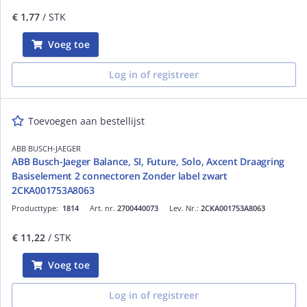
€ 1,77
/ STK
Voeg toe
Log in of registreer
Toevoegen aan bestellijst
ABB BUSCH-JAEGER
ABB Busch-Jaeger Balance, SI, Future, Solo, Axcent Draagring
Basiselement 2 connectoren Zonder label zwart
2CKA001753A8063
Producttype:
1814
Art. nr.
2700440073
Lev. Nr.:
2CKA001753A8063
€ 11,22
/ STK
Voeg toe
Log in of registreer