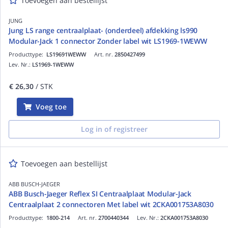
Toevoegen aan bestellijst
JUNG
Jung LS range centraalplaat- (onderdeel) afdekking ls990
Modular-Jack 1 connector Zonder label wit LS1969-1WEWW
Producttype:
LS19691WEWW
Art. nr.
2850427499
Lev. Nr.:
LS1969-1WEWW
€ 26,30
/ STK
Voeg toe
Log in of registreer
Toevoegen aan bestellijst
ABB BUSCH-JAEGER
ABB Busch-Jaeger Reflex SI Centraalplaat Modular-Jack
Centraalplaat 2 connectoren Met label wit 2CKA001753A8030
Producttype:
1800-214
Art. nr.
2700440344
Lev. Nr.:
2CKA001753A8030