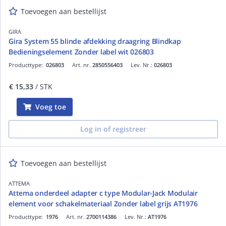
Toevoegen aan bestellijst
GIRA
Gira System 55 blinde afdekking draagring Blindkap
Bedieningselement Zonder label wit 026803
Producttype:
026803
Art. nr.
2850556403
Lev. Nr.:
026803
€ 15,33
/ STK
Voeg toe
Log in of registreer
Toevoegen aan bestellijst
ATTEMA
Attema onderdeel adapter c type Modular-Jack Modulair
element voor schakelmateriaal Zonder label grijs AT1976
Producttype:
1976
Art. nr.
2700114386
Lev. Nr.:
AT1976