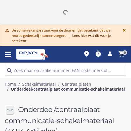
G
×
De zomervakantie staat voor de deur en dat betekent dat we
warning
routes gedeeltelijk samenvoegen.
|
Lees hier wat dit voor je
betekent
place
timer
person
shopping_cart
0
Home
Schakelmateriaal
Centraalplaten
Onderdeel/centraalplaat communicatie-schakelmateriaal
Onderdeel/centraalplaat
communicatie-schakelmateriaal