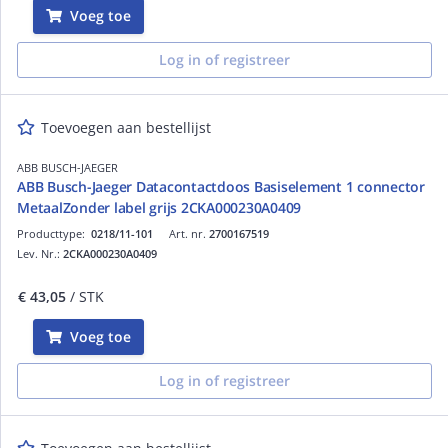
Voeg toe
Log in of registreer
Toevoegen aan bestellijst
ABB BUSCH-JAEGER
ABB Busch-Jaeger Datacontactdoos Basiselement 1 connector
MetaalZonder label grijs 2CKA000230A0409
Producttype:
0218/11-101
Art. nr.
2700167519
Lev. Nr.:
2CKA000230A0409
€ 43,05
/ STK
Voeg toe
Log in of registreer