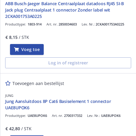
ABB Busch-Jaeger Balance Centraalplaat datadoos RJ45 SI-B
Jack plug Centraalplaat 1 connector Zonder label wit
2CKA001753A0225
Producttype:
1803-914
Art. nr.
2850034603
Lev. Nr.:
2CKA001753A0225
€ 8,15
/ STK
Voeg toe
Log in of registreer
Toevoegen aan bestellijst
JUNG
Jung Aansluitdoos 8P Cat6 Basiselement 1 connector
UAE8UPOK6
Producttype:
UAE8UPOK6
Art. nr.
2700317332
Lev. Nr.:
UAE8UPOK6
€ 42,80
/ STK