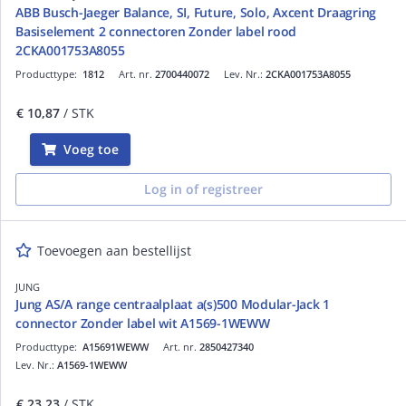
ABB Busch-Jaeger Balance, SI, Future, Solo, Axcent Draagring
Basiselement 2 connectoren Zonder label rood
2CKA001753A8055
Producttype:
1812
Art. nr.
2700440072
Lev. Nr.:
2CKA001753A8055
€ 10,87
/ STK
Voeg toe
Log in of registreer
Toevoegen aan bestellijst
JUNG
Jung AS/A range centraalplaat a(s)500 Modular-Jack 1
connector Zonder label wit A1569-1WEWW
Producttype:
A15691WEWW
Art. nr.
2850427340
Lev. Nr.:
A1569-1WEWW
€ 23,23
/ STK