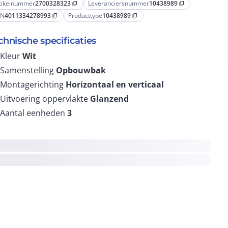
tikelnummer
2700328323
Leveranciersnummer
10438989
content_copy
content_copy
AN
4011334278993
Producttype
10438989
content_copy
content_copy
chnische specificaties
Kleur
Wit
Samenstelling
Opbouwbak
Montagerichting
Horizontaal en verticaal
Uitvoering oppervlakte
Glanzend
Aantal eenheden
3