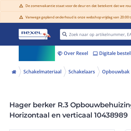
De zomervakantie staat voor de deur en dat betekent dat we ro
warning
Vanwege gepland onderhoud is onze webshop vrijdag van 20:00 tot
warning
Assortiment
Over Rexel
Digitale beste
menu_book
handshake
laptop
Schakelmateriaal
Schakelaars
Opbouwbak i
Hager berker R.3 Opbouwbehuizin
Horizontaal en verticaal 10438989