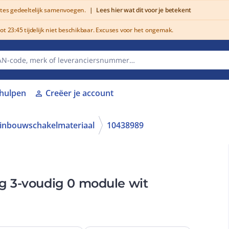
utes gedeeltelijk samenvoegen.
|
Lees hier wat dit voor je betekent
 23:45 tijdelijk niet beschikbaar. Excuses voor het ongemak.
lhulpen
Creëer je account
person
nbouwschakelmateriaal
10438989
g 3-voudig 0 module wit