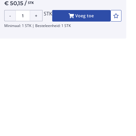
€
50,15
/
STK
STK
-
+
Voeg toe
Minimaal: 1 STK | Besteleenheid: 1 STK