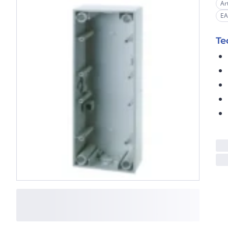
Ar
E
Te