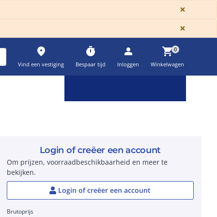
GLOBA
×
GLOBA
×
place
timer
person
shopping_cart
0
Vind een vestiging
Bespaar tijd
Inloggen
Winkelwagen
Keuzehulpen & calculatoren
settings
Login of creëer een account
Om prijzen, voorraadbeschikbaarheid en meer te
bekijken.
Login of creëer een account
Brutoprijs