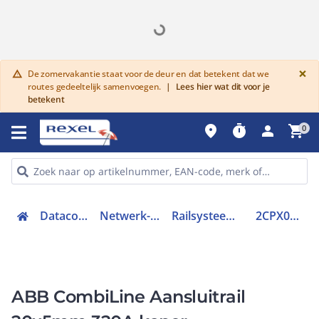
G
×
De zomervakantie staat voor de deur en dat betekent dat we
warning
routes gedeeltelijk samenvoegen.
|
Lees hier wat dit voor je
betekent
place
timer
person
shopping_cart
0
Datacommunicatie
Netwerk-/serverkasten
Railsysteem voor verdelers
2CPX060445R9999
ABB CombiLine Aansluitrail