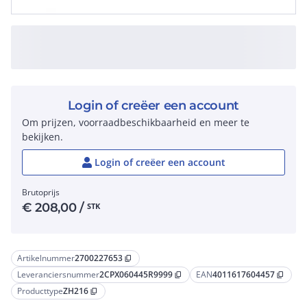
Login of creëer een account
Om prijzen, voorraadbeschikbaarheid en meer te
bekijken.
Login of creëer een account
Brutoprijs
€
208,00
/
STK
Artikelnummer
2700227653
content_copy
Leveranciersnummer
2CPX060445R9999
EAN
4011617604457
content_copy
content_copy
Producttype
ZH216
content_copy