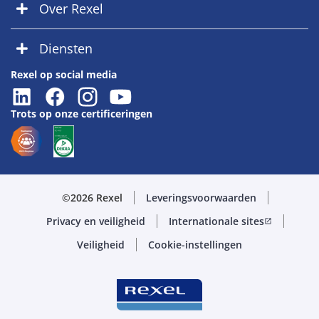
Over Rexel
Diensten
Rexel op social media
Trots op onze certificeringen
©2026 Rexel
Leveringsvoorwaarden
Privacy en veiligheid
Internationale sites
open_in_new
Veiligheid
Cookie-instellingen