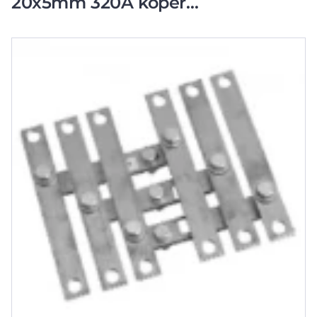
20x5mm 320A koper
2CPX060445R9999