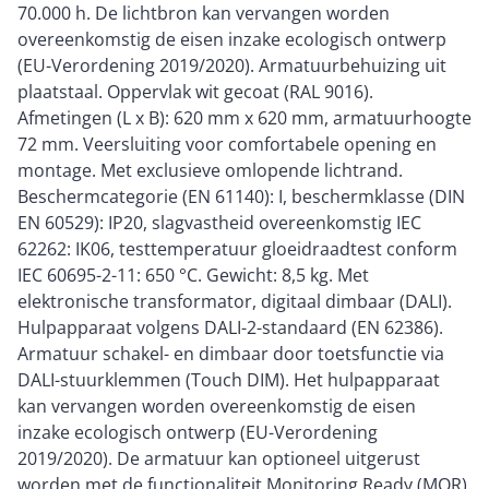
70.000 h. De lichtbron kan vervangen worden
overeenkomstig de eisen inzake ecologisch ontwerp
(EU-Verordening 2019/2020). Armatuurbehuizing uit
plaatstaal. Oppervlak wit gecoat (RAL 9016).
Afmetingen (L x B): 620 mm x 620 mm, armatuurhoogte
72 mm. Veersluiting voor comfortabele opening en
montage. Met exclusieve omlopende lichtrand.
Beschermcategorie (EN 61140): I, beschermklasse (DIN
EN 60529): IP20, slagvastheid overeenkomstig IEC
62262: IK06, testtemperatuur gloeidraadtest conform
IEC 60695-2-11: 650 °C. Gewicht: 8,5 kg. Met
elektronische transformator, digitaal dimbaar (DALI).
Hulpapparaat volgens DALI-2-standaard (EN 62386).
Armatuur schakel- en dimbaar door toetsfunctie via
DALI-stuurklemmen (Touch DIM). Het hulpapparaat
kan vervangen worden overeenkomstig de eisen
inzake ecologisch ontwerp (EU-Verordening
2019/2020). De armatuur kan optioneel uitgerust
worden met de functionaliteit Monitoring Ready (MOR).