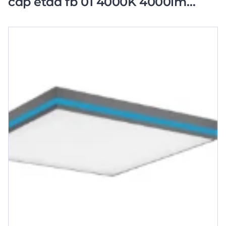
cdp etdd fb 01 4000K 4000lm
620x620mm DALI-2 DALI
Steekklem wit 6113351