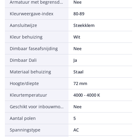
Armatuur met begrensde oppervlaktetemperatuur "D-teken" volgens EN 60598-2-24
Nee
Kleurweergave-index
80-89
Aansluitwijze
Steekklem
Kleur behuizing
Wit
Dimbaar faseafsnijding
Nee
Dimbaar Dali
Ja
Materiaal behuizing
Staal
Hoogte/diepte
72 mm
Kleurtemperatuur
4000 - 4000 K
Geschikt voor inbouwmontage
Nee
Aantal polen
5
Spanningstype
AC