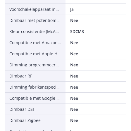
Voorschakelapparaat inbegrepen
Ja
Dimbaar met potentiometer (geïntegreerd)
Nee
Kleur consistentie (McAdam ellips)
SDCM3
Compatible met Amazon Alexa
Nee
Compatible met Apple HomeKit
Nee
Dimming programmeerbaar
Nee
Dimbaar RF
Nee
Dimming fabrikantspecifiek
Nee
Compatible met Google Assistant
Nee
Dimbaar DSI
Nee
Dimbaar Zigbee
Nee