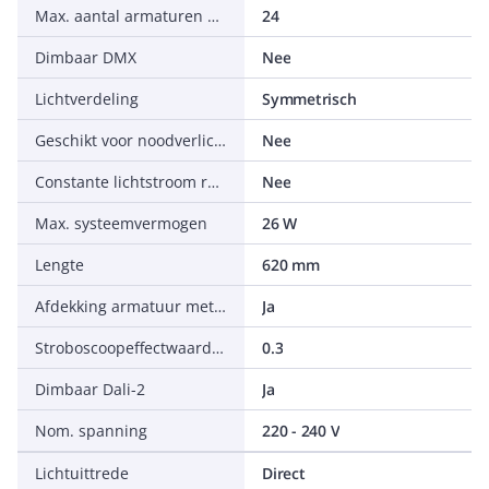
Max. aantal armaturen per leidingbeveiligingsschakelaar B16
24
Dimbaar DMX
Nee
Lichtverdeling
Symmetrisch
Geschikt voor noodverlichting
Nee
Constante lichtstroom regeling
Nee
Max. systeemvermogen
26 W
Lengte
620 mm
Afdekking armatuur met thermisch isolatiemateriaal mogelijk
Ja
Stroboscoopeffectwaarde SVM
0.3
Dimbaar Dali-2
Ja
Nom. spanning
220 - 240 V
Lichtuittrede
Direct