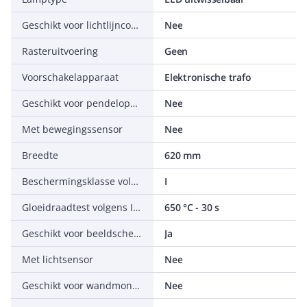
Geschikt voor lichtlijnconfiguratie
Nee
Rasteruitvoering
Geen
Voorschakelapparaat
Elektronische trafo
Geschikt voor pendelophanging
Nee
Met bewegingssensor
Nee
Breedte
620 mm
Beschermingsklasse volgens IEC 61140
I
Gloeidraadtest volgens IEC 60695-2-11
650 °C - 30 s
Geschikt voor beeldschermwerkplaats volgens EN 12464-1
Ja
Met lichtsensor
Nee
Geschikt voor wandmontage
Nee