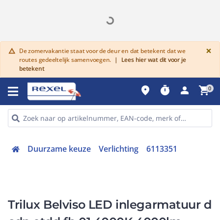
G
×
De zomervakantie staat voor de deur en dat betekent dat we
warning
routes gedeeltelijk samenvoegen.
|
Lees hier wat dit voor je
betekent
place
timer
person
shopping_cart
0
Duurzame keuze
Verlichting
6113351
Trilux Belviso LED inlegarmatuur d