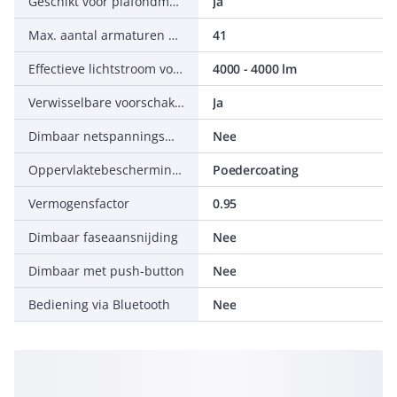
Geschikt voor plafondmontage
Ja
Max. aantal armaturen per leidingbeveiligingsschakelaar C16
41
Effectieve lichtstroom volgens IEC 62722-2-1
4000 - 4000 lm
Verwisselbare voorschakelapparatuur
Ja
Dimbaar netspanningsmodulatie
Nee
Oppervlaktebescherming behuizing
Poedercoating
Vermogensfactor
0.95
Dimbaar faseaansnijding
Nee
Dimbaar met push-button
Nee
Bediening via Bluetooth
Nee