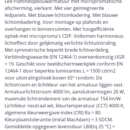
Led Plafondopbouwarmatuur met microprismatische
afscherming, vierkant. Met vier geïntegreerde
ledpanels. Met blauwe lichtomkadering. Met blauwe
lichtomkadering. Voor montage op plafonds en
overhangen in binnenruimten. Met hoogefficiënte
optiek met microprisma's CDP. Volkomen harmonieus
lichteffect door gelijkmatig verlichte lichtuitstraling.
Met symmetrische beperkt brede lichtverdeling.
Verblindingswaarde (EN 12464-1) overeenkomstig UGR
< 19. Geschikt voor beeldschermwerkplek conform EN
12464-1 door beperkte luminanties L = 1500 cd/m2
voor uitstralingshoek boven 65° rondom. De
lichtstroom en lichtkleur van het armatuur liggen vast.
Armatuurlichtstroom 4000 lm, aansluitvermogen 26 W,
maximale lichtrendement van de armatuur 154 lm/W.
Lichtkleur neutraal wit, kleurtemperatuur (CCT) 4000 K,
algemene kleurweergave-index (CRI) Ra > 80.
Kleurplaatstolerantie (initial MacAdam) = 3 SDCM.
Gemiddelde opgegeven levensduur L80(tq 25 °C) =