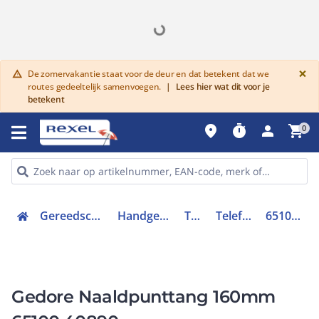
G
×
De zomervakantie staat voor de deur en dat betekent dat we
warning
routes gedeeltelijk samenvoegen.
|
Lees hier wat dit voor je
betekent
place
timer
person
shopping_cart
0
Gereedschap en PBM
Handgereedschap
Tangen
Telefoontang
65100.40890
Gedore Naaldpunttang 160mm