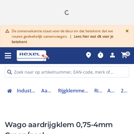
G
×
De zomervakantie staat voor de deur en dat betekent dat we
warning
routes gedeeltelijk samenvoegen.
|
Lees hier wat dit voor je
betekent
place
timer
person
shopping_cart
0
Industriele componenten
Aansluittechniek
Rijgklemmen, klemmen en toebehoren
Rijgklemmen
Aardrijgklem
2004-1307
Wago aardrijgklem 0,75-4mm