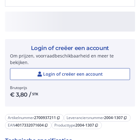
Login of creëer een account
Om prijzen, voorraadbeschikbaarheid en meer te
bekijken.
Login of creëer een account
Brutoprijs
€
3,80
/
STK
Artikelnummer
2700937211
Leveranciersnummer
2004-1307
content_copy
content_copy
EAN
4017332071604
Producttype
2004-1307
content_copy
content_copy