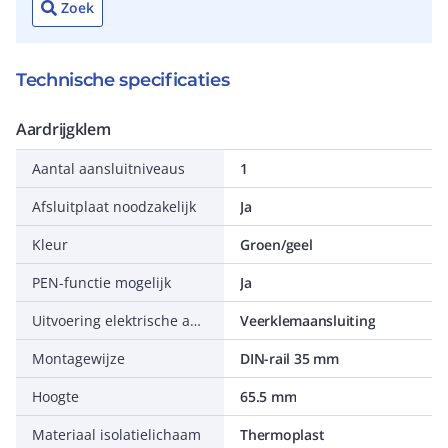
Zoek
Technische specificaties
Aardrijgklem
Aantal aansluitniveaus
1
Afsluitplaat noodzakelijk
Ja
Kleur
Groen/geel
PEN-functie mogelijk
Ja
Uitvoering elektrische aansluiting 1
Veerklemaansluiting
Montagewijze
DIN-rail 35 mm
Hoogte
65.5 mm
Materiaal isolatielichaam
Thermoplast