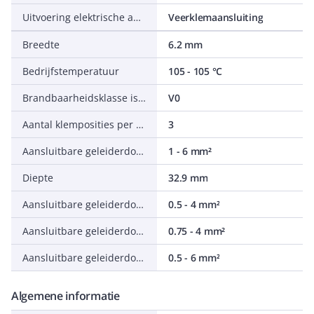
Uitvoering elektrische aansluiting 2
Veerklemaansluiting
Breedte
6.2 mm
Bedrijfstemperatuur
105 - 105 °C
Brandbaarheidsklasse isolatiemateriaal conform UL 94
V0
Aantal klemposities per aansluitniveau
3
Aansluitbare geleiderdoorsnede eendraads
1 - 6 mm²
Diepte
32.9 mm
Aansluitbare geleiderdoorsnede meerdraads
0.5 - 4 mm²
Aansluitbare geleiderdoorsnede fijndraads met adereindhuls
0.75 - 4 mm²
Aansluitbare geleiderdoorsnede fijndraads zonder adereindhuls
0.5 - 6 mm²
Algemene informatie