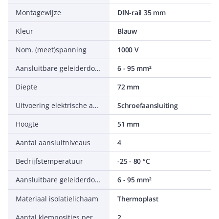
Montagewijze
DIN-rail 35 mm
Kleur
Blauw
Nom. (meet)spanning
1000 V
Aansluitbare geleiderdoorsnede meerdraads
6 - 95 mm²
Diepte
72 mm
Uitvoering elektrische aansluiting 2
Schroefaansluiting
Hoogte
51 mm
Aantal aansluitniveaus
4
Bedrijfstemperatuur
-25 - 80 °C
Aansluitbare geleiderdoorsnede fijndraads zonder adereindhuls
6 - 95 mm²
Materiaal isolatielichaam
Thermoplast
Aantal klemposities per aansluitniveau
2