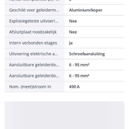
Geschikt voor geleidermateriaal
Aluminium/koper
Explosiegeteste uitvoering Ex-e
Nee
Afsluitplaat noodzakelijk
Nee
Intern verbonden etages
Ja
Uitvoering elektrische aansluiting 1
Schroefaansluiting
Aansluitbare geleiderdoorsnede eendraads
6 - 95 mm²
Aansluitbare geleiderdoorsnede fijndraads met adereindhuls
6 - 95 mm²
Nom. (meet)stroom In
490 A