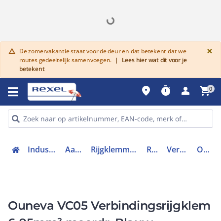
G
×
De zomervakantie staat voor de deur en dat betekent dat we
warning
routes gedeeltelijk samenvoegen.
|
Lees hier wat dit voor je
betekent
place
timer
person
shopping_cart
0
Industriele componenten
Aansluittechniek
Rijgklemmen, klemmen en toebehoren
Rijgklemmen
Verbindingsrijgklem
O-VC05-0043
Ouneva VC05 Verbindingsrijgklem