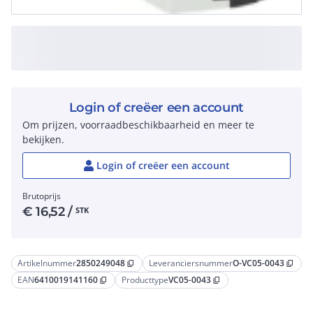
Login of creëer een account
Om prijzen, voorraadbeschikbaarheid en meer te
bekijken.
Login of creëer een account
Brutoprijs
€
16,52
/
STK
Artikelnummer
2850249048
Leveranciersnummer
O-VC05-0043
content_copy
content_copy
EAN
6410019141160
Producttype
VC05-0043
content_copy
content_copy