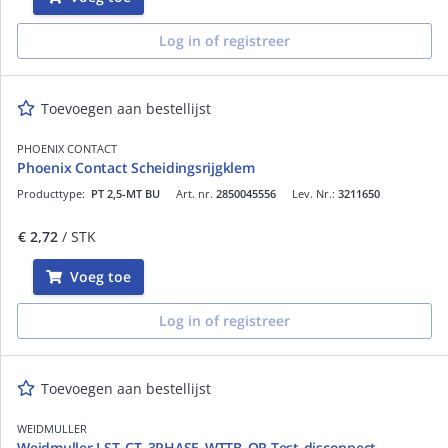
Log in of registreer
Toevoegen aan bestellijst
PHOENIX CONTACT
Phoenix Contact Scheidingsrijgklem
Producttype:
PT 2,5-MT BU
Art. nr.
2850045556
Lev. Nr.:
3211650
€ 2,72
/ STK
Voeg toe
Log in of registreer
Toevoegen aan bestellijst
WEIDMULLER
Weidmuller LST_CT_3PHASE_WTTB_OR Test-disconnect