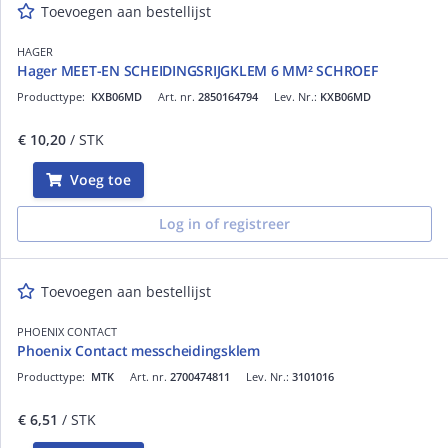
Toevoegen aan bestellijst
HAGER
Hager MEET-EN SCHEIDINGSRIJGKLEM 6 MM² SCHROEF
Producttype:
KXB06MD
Art. nr.
2850164794
Lev. Nr.:
KXB06MD
€ 10,20
/ STK
Voeg toe
Log in of registreer
Toevoegen aan bestellijst
PHOENIX CONTACT
Phoenix Contact messcheidingsklem
Producttype:
MTK
Art. nr.
2700474811
Lev. Nr.:
3101016
€ 6,51
/ STK