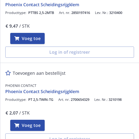
Phoenix Contact Scheidingsrijgklem
Producttype:
PTTBS 2,5-2MTB
Art. nr.
2850197416
Lev. Nr.:
3210400
€ 9,47
/ STK
Voeg toe
Log in of registreer
Toevoegen aan bestellijst
PHOENIX CONTACT
Phoenix Contact Scheidingsrijgklem
Producttype:
PT 2,5-TWIN-TG
Art. nr.
2700654329
Lev. Nr.:
3210198
€ 2,07
/ STK
Voeg toe
Log in of registreer