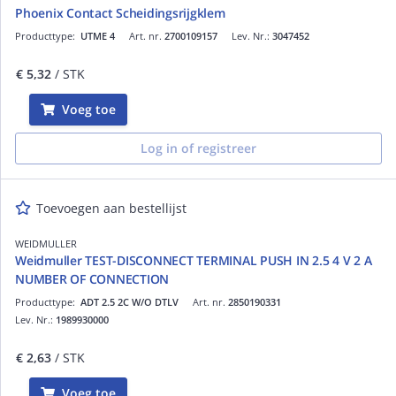
Phoenix Contact Scheidingsrijgklem
Producttype:
UTME 4
Art. nr.
2700109157
Lev. Nr.:
3047452
€ 5,32
/ STK
Voeg toe
Log in of registreer
Toevoegen aan bestellijst
WEIDMULLER
Weidmuller TEST-DISCONNECT TERMINAL PUSH IN 2.5 4 V 2 A
NUMBER OF CONNECTION
Producttype:
ADT 2.5 2C W/O DTLV
Art. nr.
2850190331
Lev. Nr.:
1989930000
€ 2,63
/ STK
Voeg toe