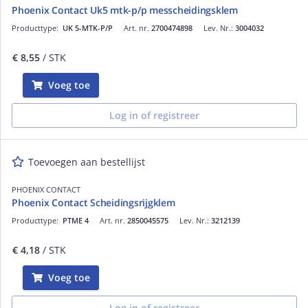
Phoenix Contact Uk5 mtk-p/p messcheidingsklem
Producttype:
UK 5-MTK-P/P
Art. nr.
2700474898
Lev. Nr.:
3004032
€ 8,55
/ STK
Voeg toe
Log in of registreer
Toevoegen aan bestellijst
PHOENIX CONTACT
Phoenix Contact Scheidingsrijgklem
Producttype:
PTME 4
Art. nr.
2850045575
Lev. Nr.:
3212139
€ 4,18
/ STK
Voeg toe
Log in of registreer