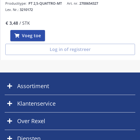
Producttype:
PT 2,5-QUATTRO-MT
Art. nr.
2700654327
Lev. Nr.:
3210172
€ 3,48
/ STK
Voeg toe
Log in of registreer
Assortiment
Klantenservice
Over Rexel
Diensten