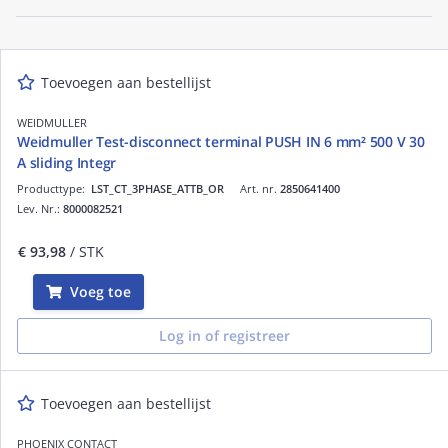
Toevoegen aan bestellijst
WEIDMULLER
Weidmuller Test-disconnect terminal PUSH IN 6 mm² 500 V 30
A sliding Integr
Producttype:
LST_CT_3PHASE_ATTB_OR
Art. nr.
2850641400
Lev. Nr.:
8000082521
€ 93,98
/ STK
Voeg toe
Log in of registreer
Toevoegen aan bestellijst
PHOENIX CONTACT