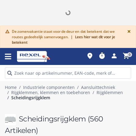
G
×
De zomervakantie staat voor de deur en dat betekent dat we
warning
routes gedeeltelijk samenvoegen.
|
Lees hier wat dit voor je
betekent
place
timer
person
shopping_cart
0
Home
Industriele componenten
Aansluittechniek
Rijgklemmen, klemmen en toebehoren
Rijgklemmen
Scheidingsrijgklem
Scheidingsrijgklem
(560
Artikelen)