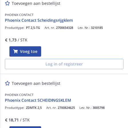
Toevoegen aan bestellijst
PHOENIX CONTACT
Phoenix Contact Scheidingsrijgklem
Producttype:
PT 2,5-TG
Art. nr.
2700654328
Lev. Nr.:
3210185
€ 1,73
/ STK
Voeg toe
Log in of registreer
Toevoegen aan bestellijst
PHOENIX CONTACT
Phoenix Contact SCHEIDINGSKLEM
Producttype:
ZDMTK 2,5
Art. nr.
2700824625
Lev. Nr.:
3005798
€ 18,71
/ STK