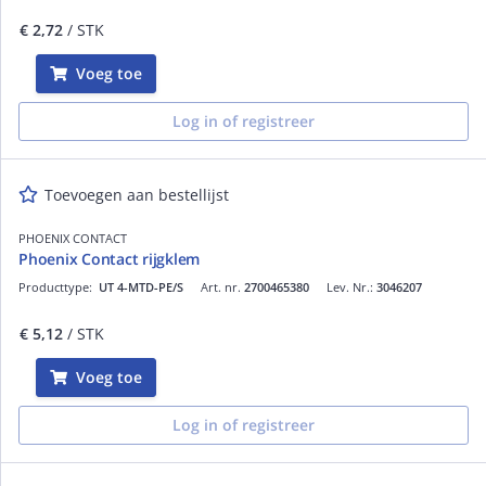
€ 2,72
/ STK
Voeg toe
Log in of registreer
Toevoegen aan bestellijst
PHOENIX CONTACT
Phoenix Contact rijgklem
Producttype:
UT 4-MTD-PE/S
Art. nr.
2700465380
Lev. Nr.:
3046207
€ 5,12
/ STK
Voeg toe
Log in of registreer