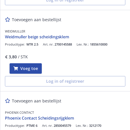
Toevoegen aan bestellijst
WEIDMULLER
Weidmuller beige scheidingsklem
Producttype:
WTR 2.5
Art. nr.
2700145588
Lev. Nr.:
1855610000
€ 3,80
/ STK
Voeg toe
Log in of registreer
Toevoegen aan bestellijst
PHOENIX CONTACT
Phoenix Contact Scheidingsrijgklem
Producttype:
PTME 6
Art. nr.
2850045579
Lev. Nr.:
3212170