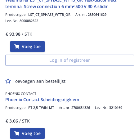
terminal Screw connection 6 mm² 500 V 30 A slidin
Producttype:
LST_CT_3PHASE_WTTB_OR
Art. nr.
2850641629
Lev. Nr.:
8000082522
€ 93,98
/ STK
Voeg toe
Log in of registreer
Toevoegen aan bestellijst
PHOENIX CONTACT
Phoenix Contact Scheidingsrijgklem
Producttype:
PT 2,5-TWIN-MT
Art. nr.
2700654326
Lev. Nr.:
3210169
€ 3,06
/ STK
Voeg toe