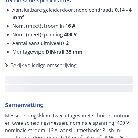
Technische specificaties
Aansluitbare geleiderdoorsnede eendraads
0.14 - 4
mm²
Nom. (meet)stroom In
16
A
Nom. (meet)spanning
400
V
Aantal aansluitniveaus
2
Montagewijze
DIN-rail 35 mm
Bekijk volledige omschrijving
Samenvatting
Messcheidingsklem, twee etages met schuine contour
en twee scheidingsmessen, nominale spanning: 400 V,
nominale stroom: 16 A, aansluitmethode: Push-in-
aansluiting, doorsnede: 0,14 mm² - 4 mm², AWG: 26 -