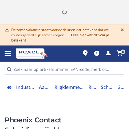
G
×
De zomervakantie staat voor de deur en dat betekent dat we
warning
routes gedeeltelijk samenvoegen.
|
Lees hier wat dit voor je
betekent
place
timer
person
shopping_cart
0
Industriele componenten
Aansluittechniek
Rijgklemmen, klemmen en toebehoren
Rijgklemmen
Scheidingsrijgklem
3210400
Phoenix Contact