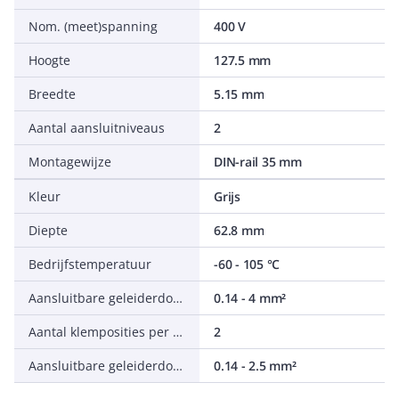
Nom. (meet)spanning
400 V
Hoogte
127.5 mm
Breedte
5.15 mm
Aantal aansluitniveaus
2
Montagewijze
DIN-rail 35 mm
Kleur
Grijs
Diepte
62.8 mm
Bedrijfstemperatuur
-60 - 105 °C
Aansluitbare geleiderdoorsnede fijndraads zonder adereindhuls
0.14 - 4 mm²
Aantal klemposities per aansluitniveau
2
Aansluitbare geleiderdoorsnede fijndraads met adereindhuls
0.14 - 2.5 mm²