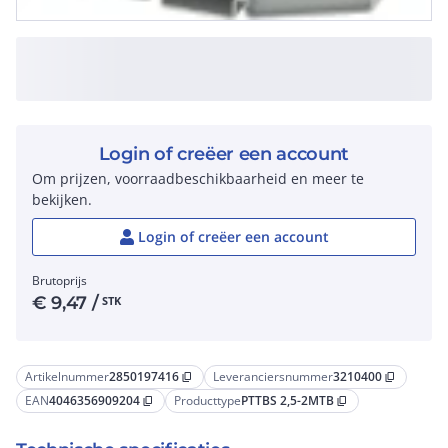
Login of creëer een account
Om prijzen, voorraadbeschikbaarheid en meer te
bekijken.
Login of creëer een account
Brutoprijs
€
9,47
/
STK
Artikelnummer
2850197416
Leveranciersnummer
3210400
content_copy
content_copy
EAN
4046356909204
Producttype
PTTBS 2,5-2MTB
content_copy
content_copy