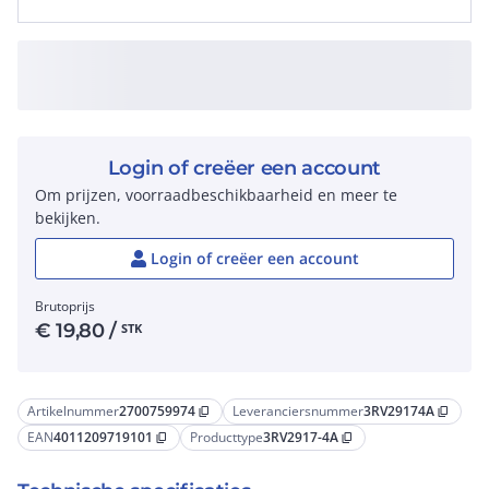
Login of creëer een account
Om prijzen, voorraadbeschikbaarheid en meer te
bekijken.
Login of creëer een account
Brutoprijs
€
19,80
/
STK
Artikelnummer
2700759974
Leveranciersnummer
3RV29174A
content_copy
content_copy
EAN
4011209719101
Producttype
3RV2917-4A
content_copy
content_copy