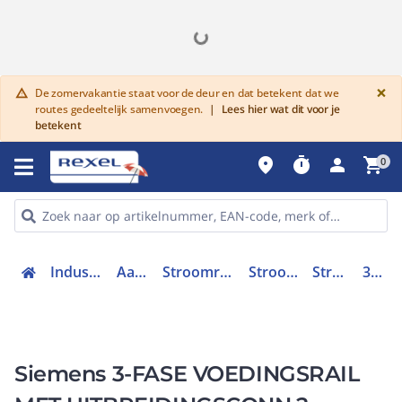
G
×
De zomervakantie staat voor de deur en dat betekent dat we
warning
routes gedeeltelijk samenvoegen.
|
Lees hier wat dit voor je
betekent
place
timer
person
shopping_cart
0
Industriele componenten
Aansluittechniek
Stroomrails en doorverbindingen
Stroomrail (toebehoren)
Stroomrailadapter
3RV29174A
Siemens 3-FASE VOEDINGSRAIL