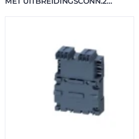
MET UITBREIDINGSCONN.2
SCHAK S00 S0