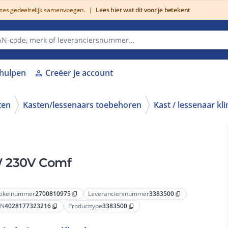
utes gedeeltelijk samenvoegen.
|
Lees hier wat dit voor je betekent
lhulpen
Creëer je account
person
ten
Kasten/lessenaars toebehoren
Kast / lessenaar kl
W 230V Comf
tikelnummer
2700810975
Leveranciersnummer
3383500
content_copy
content_copy
AN
4028177323216
Producttype
3383500
content_copy
content_copy