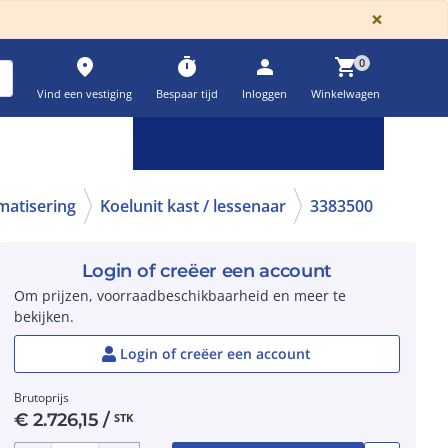
GLOBA
×
place
timer
person
shopping_cart
0
Vind een vestiging
Bespaar tijd
Inloggen
Winkelwagen
Keuzehulpen & calculatoren
settings
imatisering
Koelunit kast / lessenaar
3383500
Login of creëer een account
Om prijzen, voorraadbeschikbaarheid en meer te
bekijken.
Login of creëer een account
Brutoprijs
€
2.726,15
/
STK