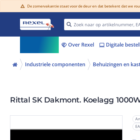
De zomervakantie staat voor de deur en dat betekent dat we ro
warning
Assortiment
Over Rexel
Digitale beste
menu_book
handshake
laptop
Industriele componenten
Behuizingen en kas
Rittal SK Dakmont. Koelagg 1000
Ar
E