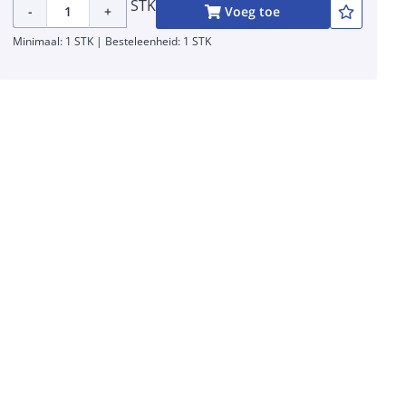
STK
-
+
Voeg toe
Minimaal: 1 STK | Besteleenheid: 1 STK