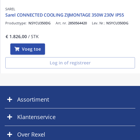
SAREL
Sarel CONNECTED COOLING ZIJMONTAGE 350W 230V IP55
Producttype:
NSYCU350DG
Art. nr.
2850564420
Lev. Nr.:
NSYCU350DG
€ 1.826,00
/ STK
Voeg toe
Log in of registreer
Assortiment
Klantenservice
Over Rexel