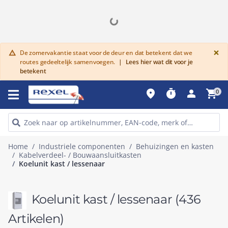
G
×
De zomervakantie staat voor de deur en dat betekent dat we
warning
routes gedeeltelijk samenvoegen.
|
Lees hier wat dit voor je
betekent
place
timer
person
shopping_cart
0
Home
Industriele componenten
Behuizingen en kasten
Kabelverdeel- / Bouwaansluitkasten
Koelunit kast / lessenaar
Koelunit kast / lessenaar
(436
Artikelen)