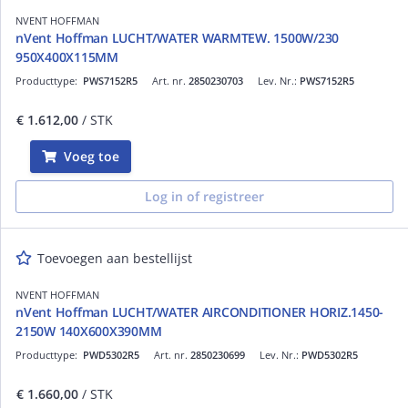
NVENT HOFFMAN
nVent Hoffman LUCHT/WATER WARMTEW. 1500W/230
950X400X115MM
Producttype:
PWS7152R5
Art. nr.
2850230703
Lev. Nr.:
PWS7152R5
€ 1.612,00
/ STK
Voeg toe
Log in of registreer
Toevoegen aan bestellijst
NVENT HOFFMAN
nVent Hoffman LUCHT/WATER AIRCONDITIONER HORIZ.1450-
2150W 140X600X390MM
Producttype:
PWD5302R5
Art. nr.
2850230699
Lev. Nr.:
PWD5302R5
€ 1.660,00
/ STK