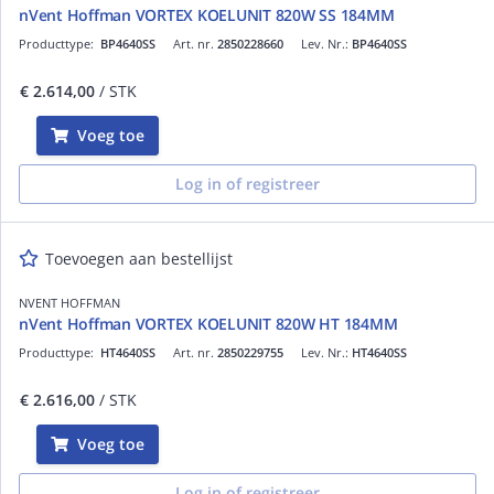
nVent Hoffman VORTEX KOELUNIT 820W SS 184MM
Producttype:
BP4640SS
Art. nr.
2850228660
Lev. Nr.:
BP4640SS
€ 2.614,00
/ STK
Voeg toe
Log in of registreer
Toevoegen aan bestellijst
NVENT HOFFMAN
nVent Hoffman VORTEX KOELUNIT 820W HT 184MM
Producttype:
HT4640SS
Art. nr.
2850229755
Lev. Nr.:
HT4640SS
€ 2.616,00
/ STK
Voeg toe
Log in of registreer