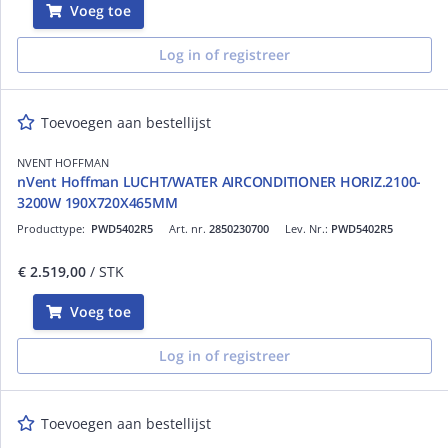
Voeg toe
Log in of registreer
Toevoegen aan bestellijst
NVENT HOFFMAN
nVent Hoffman LUCHT/WATER AIRCONDITIONER HORIZ.2100-
3200W 190X720X465MM
Producttype:
PWD5402R5
Art. nr.
2850230700
Lev. Nr.:
PWD5402R5
€ 2.519,00
/ STK
Voeg toe
Log in of registreer
Toevoegen aan bestellijst