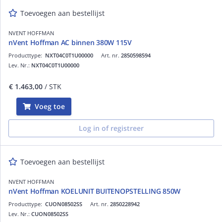
Toevoegen aan bestellijst
NVENT HOFFMAN
nVent Hoffman AC binnen 380W 115V
Producttype:
NXT04C0T1U00000
Art. nr.
2850598594
Lev. Nr.:
NXT04C0T1U00000
€ 1.463,00
/ STK
Voeg toe
Log in of registreer
Toevoegen aan bestellijst
NVENT HOFFMAN
nVent Hoffman KOELUNIT BUITENOPSTELLING 850W
Producttype:
CUON08502SS
Art. nr.
2850228942
Lev. Nr.:
CUON08502SS