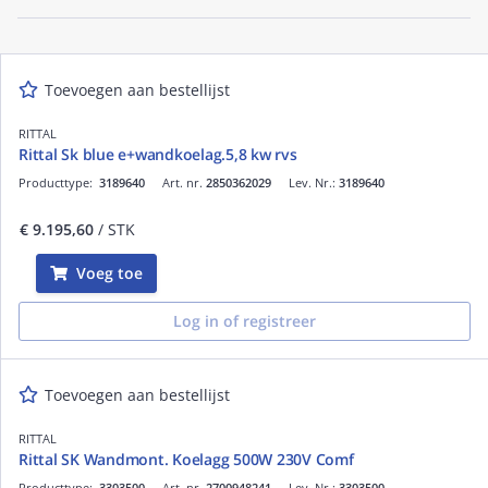
Toevoegen aan bestellijst
RITTAL
Rittal Sk blue e+wandkoelag.5,8 kw rvs
Producttype:
3189640
Art. nr.
2850362029
Lev. Nr.:
3189640
€ 9.195,60
/ STK
Voeg toe
Log in of registreer
Toevoegen aan bestellijst
RITTAL
Rittal SK Wandmont. Koelagg 500W 230V Comf
Producttype:
3303500
Art. nr.
2700948241
Lev. Nr.:
3303500