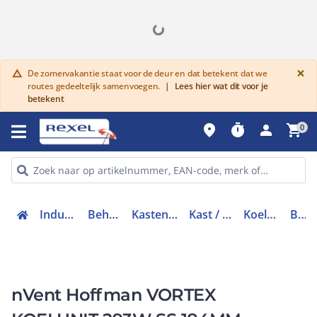
G
×
De zomervakantie staat voor de deur en dat betekent dat we
warning
routes gedeeltelijk samenvoegen.
|
Lees hier wat dit voor je
betekent
place
timer
person
shopping_cart
0
Industriele componenten
Behuizingen en kasten
Kasten/lessenaars toebehoren
Kast / lessenaar klimatisering
Koelunit kast / lessenaar
BP4615SS
nVent Hoffman VORTEX