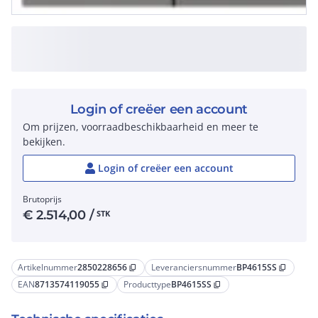
Login of creëer een account
Om prijzen, voorraadbeschikbaarheid en meer te
bekijken.
Login of creëer een account
Brutoprijs
€
2.514,00
/
STK
Artikelnummer
2850228656
Leveranciersnummer
BP4615SS
content_copy
content_copy
EAN
8713574119055
Producttype
BP4615SS
content_copy
content_copy