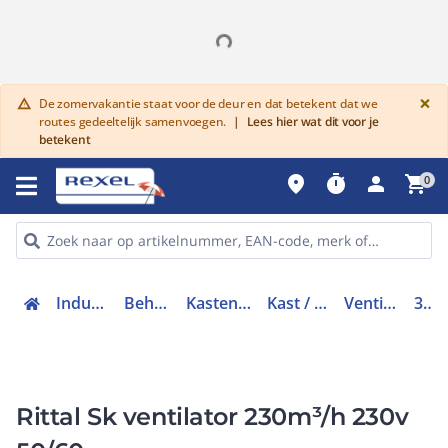
G
×
De zomervakantie staat voor de deur en dat betekent dat we
warning
routes gedeeltelijk samenvoegen.
|
Lees hier wat dit voor je
betekent
place
timer
person
shopping_cart
0
Industriele componenten
Behuizingen en kasten
Kasten/lessenaars toebehoren
Kast / lessenaar klimatisering
Ventilator kast / lessenaar
3241100
Rittal Sk ventilator 230m³/h 230v