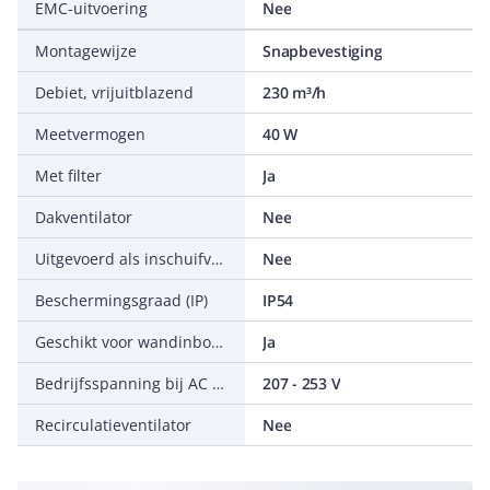
EMC-uitvoering
Nee
Montagewijze
Snapbevestiging
Debiet, vrijuitblazend
230 m³/h
Meetvermogen
40 W
Met filter
Ja
Dakventilator
Nee
Uitgevoerd als inschuifventilator
Nee
Beschermingsgraad (IP)
IP54
Geschikt voor wandinbouw
Ja
Bedrijfsspanning bij AC 60 Hz
207 - 253 V
Recirculatieventilator
Nee