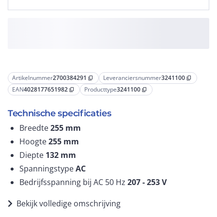
Artikelnummer
2700384291
Leveranciersnummer
3241100
content_copy
content_copy
EAN
4028177651982
Producttype
3241100
content_copy
content_copy
Technische specificaties
Breedte
255
mm
Hoogte
255
mm
Diepte
132
mm
Spanningstype
AC
Bedrijfsspanning bij AC 50 Hz
207 - 253
V
Bekijk volledige omschrijving