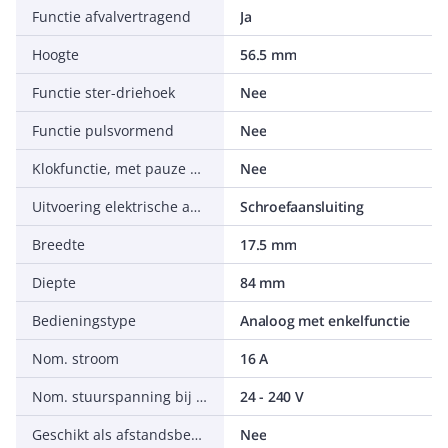
Functie afvalvertragend
Ja
Hoogte
56.5 mm
Functie ster-driehoek
Nee
Functie pulsvormend
Nee
Klokfunctie, met pauze beginnend, variabel
Nee
Uitvoering elektrische aansluiting
Schroefaansluiting
Breedte
17.5 mm
Diepte
84 mm
Bedieningstype
Analoog met enkelfunctie
Nom. stroom
16 A
Nom. stuurspanning bij DC
24 - 240 V
Geschikt als afstandsbediening
Nee