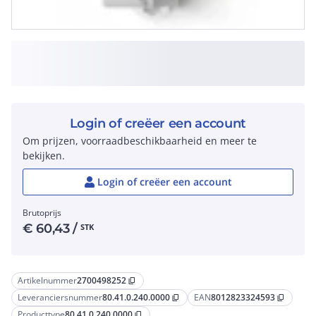
Login of creëer een account
Om prijzen, voorraadbeschikbaarheid en meer te
bekijken.
Login of creëer een account
Brutoprijs
€
60,43
/
STK
Artikelnummer
2700498252
content_copy
Leveranciersnummer
80.41.0.240.0000
EAN
8012823324593
content_copy
content_copy
Producttype
80.41.0.240.0000
content_copy