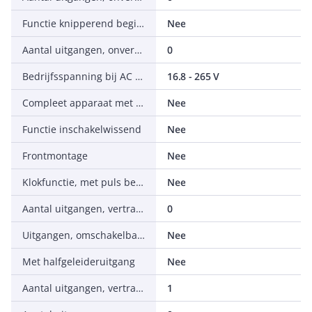
Functie knipperend beginnend met pauze, vaste tijd
Nee
Aantal uitgangen, onvertraagd, maakcontact
0
Bedrijfsspanning bij AC 50 Hz
16.8 - 265 V
Compleet apparaat met sokkel
Nee
Functie inschakelwissend
Nee
Frontmontage
Nee
Klokfunctie, met puls beginnend, variabel
Nee
Aantal uitgangen, vertraagd, maakcontact
0
Uitgangen, omschakelbaar vertraagd/onvertraagd
Nee
Met halfgeleideruitgang
Nee
Aantal uitgangen, vertraagd, wisselcontact
1