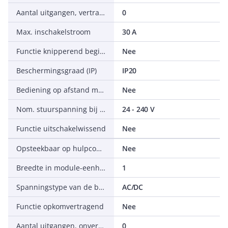
Aantal uitgangen, vertraagd, verbreekcontact
0
Max. inschakelstroom
30 A
Functie knipperend beginnend met impuls, vaste tijd
Nee
Beschermingsgraad (IP)
IP20
Bediening op afstand mogelijk
Nee
Nom. stuurspanning bij AC 60 Hz
24 - 240 V
Functie uitschakelwissend
Nee
Opsteekbaar op hulpcontactblok
Nee
Breedte in module-eenheden
1
Spanningstype van de bedrijfsspanning
AC/DC
Functie opkomvertragend
Nee
Aantal uitgangen, onvertraagd, wisselcontact
0