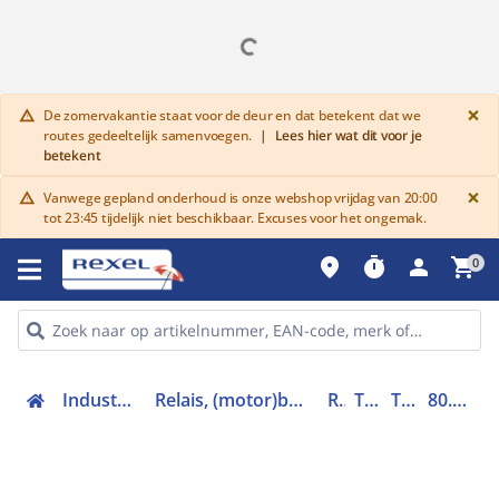
G
×
De zomervakantie staat voor de deur en dat betekent dat we
warning
routes gedeeltelijk samenvoegen.
|
Lees hier wat dit voor je
betekent
G
×
Vanwege gepland onderhoud is onze webshop vrijdag van 20:00
warning
tot 23:45 tijdelijk niet beschikbaar. Excuses voor het ongemak.
place
timer
person
shopping_cart
0
Industriele componenten
Relais, (motor)beveiliging en magneetschakelaars
Relais
Tijdrelais
Tijdrelais
80.41.0.240.0000