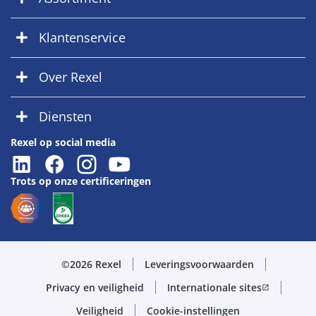
Klantenservice
Over Rexel
Diensten
Rexel op social media
Trots op onze certificeringen
©2026 Rexel
Leveringsvoorwaarden
Privacy en veiligheid
Internationale sites
open_in_new
Veiligheid
Cookie-instellingen