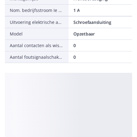
Nom. bedrijfsstroom Ie bij AC-15, 230 V
1 A
Uitvoering elektrische aansluiting
Schroefaansluiting
Model
Opzetbaar
Aantal contacten als wisselcontact
0
Aantal foutsignaalschakelaars
0