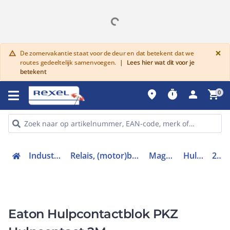
G
×
De zomervakantie staat voor de deur en dat betekent dat we
warning
routes gedeeltelijk samenvoegen.
|
Lees hier wat dit voor je
betekent
place
timer
person
shopping_cart
0
Industriele componenten
Relais, (motor)beveiliging en magneetschakelaars
Magneetschakelaars
Hulpcontactblok
203595
Eaton Hulpcontactblok PKZ