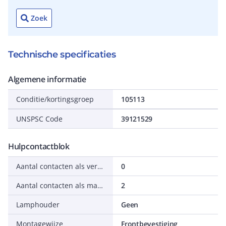
Zoek
Technische specificaties
Algemene informatie
Conditie/kortingsgroep
105113
UNSPSC Code
39121529
Hulpcontactblok
Aantal contacten als verbreekcontact
0
Aantal contacten als maakcontact
2
Lamphouder
Geen
Montagewijze
Frontbevestiging