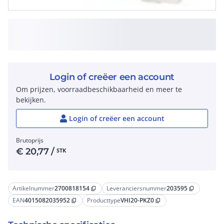
Login of creëer een account
Om prijzen, voorraadbeschikbaarheid en meer te
bekijken.
Login of creëer een account
Brutoprijs
€
20,77
/
STK
Artikelnummer
2700818154
Leveranciersnummer
203595
content_copy
content_copy
EAN
4015082035952
Producttype
VHI20-PKZ0
content_copy
content_copy