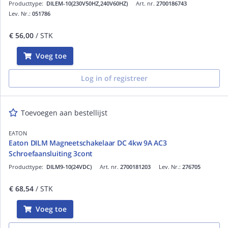
Producttype:
DILEM-10(230V50HZ,240V60HZ)
Art. nr.
2700186743
Lev. Nr.:
051786
€ 56,00
/ STK
Voeg toe
Log in of registreer
Toevoegen aan bestellijst
EATON
Eaton DILM Magneetschakelaar DC 4kw 9A AC3
Schroefaansluiting 3cont
Producttype:
DILM9-10(24VDC)
Art. nr.
2700181203
Lev. Nr.:
276705
€ 68,54
/ STK
Voeg toe