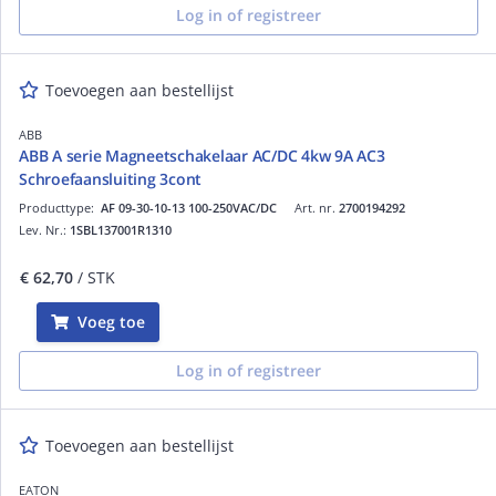
Log in of registreer
Toevoegen aan bestellijst
ABB
ABB A serie Magneetschakelaar AC/DC 4kw 9A AC3
Schroefaansluiting 3cont
Producttype:
AF 09-30-10-13 100-250VAC/DC
Art. nr.
2700194292
Lev. Nr.:
1SBL137001R1310
€ 62,70
/ STK
Voeg toe
Log in of registreer
Toevoegen aan bestellijst
EATON