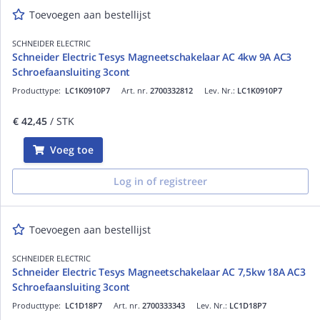
Toevoegen aan bestellijst
SCHNEIDER ELECTRIC
Schneider Electric Tesys Magneetschakelaar AC 4kw 9A AC3
Schroefaansluiting 3cont
Producttype:
LC1K0910P7
Art. nr.
2700332812
Lev. Nr.:
LC1K0910P7
€ 42,45
/ STK
Voeg toe
Log in of registreer
Toevoegen aan bestellijst
SCHNEIDER ELECTRIC
Schneider Electric Tesys Magneetschakelaar AC 7,5kw 18A AC3
Schroefaansluiting 3cont
Producttype:
LC1D18P7
Art. nr.
2700333343
Lev. Nr.:
LC1D18P7