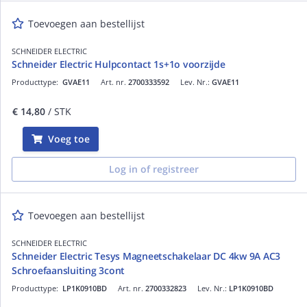
Toevoegen aan bestellijst
SCHNEIDER ELECTRIC
Schneider Electric Hulpcontact 1s+1o voorzijde
Producttype:
GVAE11
Art. nr.
2700333592
Lev. Nr.:
GVAE11
€ 14,80
/ STK
Voeg toe
Log in of registreer
Toevoegen aan bestellijst
SCHNEIDER ELECTRIC
Schneider Electric Tesys Magneetschakelaar DC 4kw 9A AC3
Schroefaansluiting 3cont
Producttype:
LP1K0910BD
Art. nr.
2700332823
Lev. Nr.:
LP1K0910BD