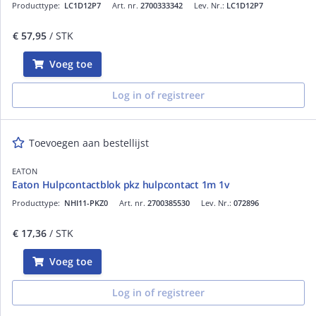
Producttype:
LC1D12P7
Art. nr.
2700333342
Lev. Nr.:
LC1D12P7
€ 57,95
/ STK
Voeg toe
Log in of registreer
Toevoegen aan bestellijst
EATON
Eaton Hulpcontactblok pkz hulpcontact 1m 1v
Producttype:
NHI11-PKZ0
Art. nr.
2700385530
Lev. Nr.:
072896
€ 17,36
/ STK
Voeg toe
Log in of registreer