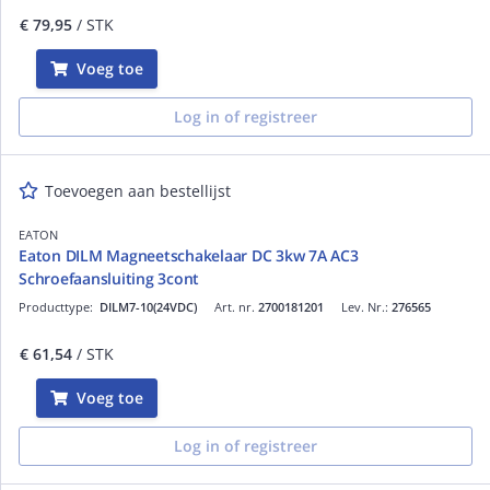
€ 79,95
/ STK
Voeg toe
Log in of registreer
Toevoegen aan bestellijst
EATON
Eaton DILM Magneetschakelaar DC 3kw 7A AC3
Schroefaansluiting 3cont
Producttype:
DILM7-10(24VDC)
Art. nr.
2700181201
Lev. Nr.:
276565
€ 61,54
/ STK
Voeg toe
Log in of registreer