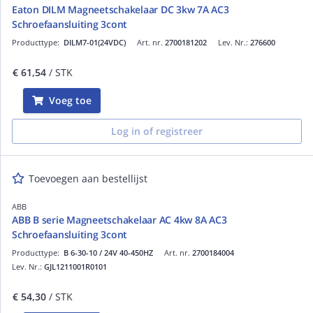
Eaton DILM Magneetschakelaar DC 3kw 7A AC3
Schroefaansluiting 3cont
Producttype:
DILM7-01(24VDC)
Art. nr.
2700181202
Lev. Nr.:
276600
€ 61,54
/ STK
Voeg toe
Log in of registreer
Toevoegen aan bestellijst
ABB
ABB B serie Magneetschakelaar AC 4kw 8A AC3
Schroefaansluiting 3cont
Producttype:
B 6-30-10 / 24V 40-450HZ
Art. nr.
2700184004
Lev. Nr.:
GJL1211001R0101
€ 54,30
/ STK