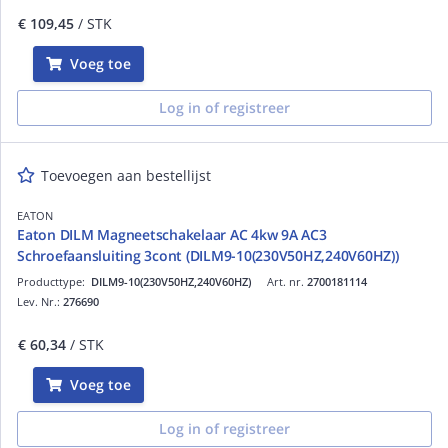
€ 109,45
/ STK
Voeg toe
Log in of registreer
Toevoegen aan bestellijst
EATON
Eaton DILM Magneetschakelaar AC 4kw 9A AC3
Schroefaansluiting 3cont (DILM9-10(230V50HZ,240V60HZ))
Producttype:
DILM9-10(230V50HZ,240V60HZ)
Art. nr.
2700181114
Lev. Nr.:
276690
€ 60,34
/ STK
Voeg toe
Log in of registreer