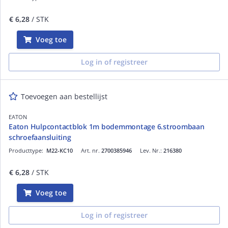
€ 6,28
/ STK
Voeg toe
Log in of registreer
Toevoegen aan bestellijst
EATON
Eaton Hulpcontactblok 1m bodemmontage 6.stroombaan
schroefaansluiting
Producttype:
M22-KC10
Art. nr.
2700385946
Lev. Nr.:
216380
€ 6,28
/ STK
Voeg toe
Log in of registreer