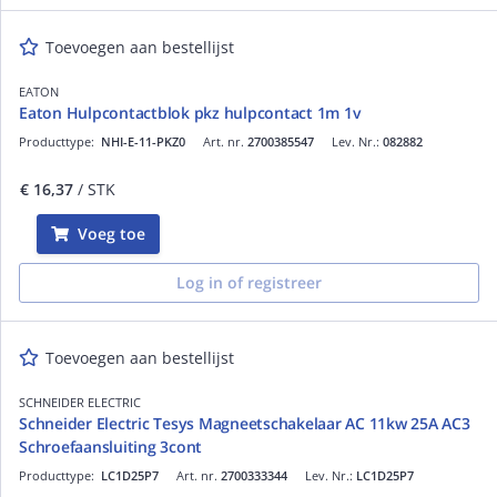
Toevoegen aan bestellijst
EATON
Eaton Hulpcontactblok pkz hulpcontact 1m 1v
Producttype:
NHI-E-11-PKZ0
Art. nr.
2700385547
Lev. Nr.:
082882
€ 16,37
/ STK
Voeg toe
Log in of registreer
Toevoegen aan bestellijst
SCHNEIDER ELECTRIC
Schneider Electric Tesys Magneetschakelaar AC 11kw 25A AC3
Schroefaansluiting 3cont
Producttype:
LC1D25P7
Art. nr.
2700333344
Lev. Nr.:
LC1D25P7