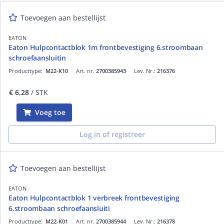
Toevoegen aan bestellijst
EATON
Eaton Hulpcontactblok 1m frontbevestiging 6.stroombaan
schroefaansluitin
Producttype:
M22-K10
Art. nr.
2700385943
Lev. Nr.:
216376
€ 6,28
/ STK
Voeg toe
Log in of registreer
Toevoegen aan bestellijst
EATON
Eaton Hulpcontactblok 1 verbreek frontbevestiging
6.stroombaan schroefaansluiti
Producttype:
M22-K01
Art. nr.
2700385944
Lev. Nr.:
216378