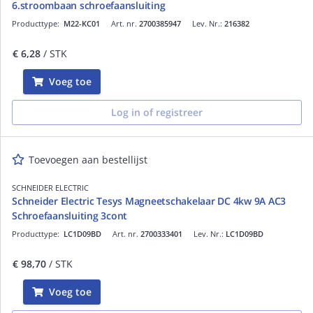
6.stroombaan schroefaansluiting
Producttype:
M22-KC01
Art. nr.
2700385947
Lev. Nr.:
216382
€ 6,28
/ STK
Voeg toe
Log in of registreer
Toevoegen aan bestellijst
SCHNEIDER ELECTRIC
Schneider Electric Tesys Magneetschakelaar DC 4kw 9A AC3
Schroefaansluiting 3cont
Producttype:
LC1D09BD
Art. nr.
2700333401
Lev. Nr.:
LC1D09BD
€ 98,70
/ STK
Voeg toe