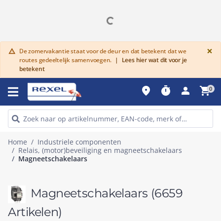
G
×
De zomervakantie staat voor de deur en dat betekent dat we
warning
routes gedeeltelijk samenvoegen.
|
Lees hier wat dit voor je
betekent
place
timer
person
shopping_cart
0
Home
Industriele componenten
Relais, (motor)beveiliging en magneetschakelaars
Magneetschakelaars
Magneetschakelaars
(6659
Artikelen)