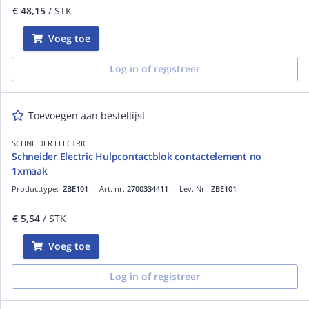
€ 48,15
/ STK
Voeg toe
Log in of registreer
Toevoegen aan bestellijst
SCHNEIDER ELECTRIC
Schneider Electric Hulpcontactblok contactelement no
1xmaak
Producttype:
ZBE101
Art. nr.
2700334411
Lev. Nr.:
ZBE101
€ 5,54
/ STK
Voeg toe
Log in of registreer