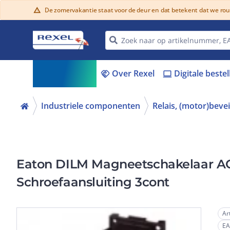
De zomervakantie staat voor de deur en dat betekent dat we ro
warning
Assortiment
Over Rexel
Digitale beste
menu_book
handshake
laptop
Industriele componenten
Relais, (motor)beve
Eaton DILM Magneetschakelaar A
Schroefaansluiting 3cont
Ar
E