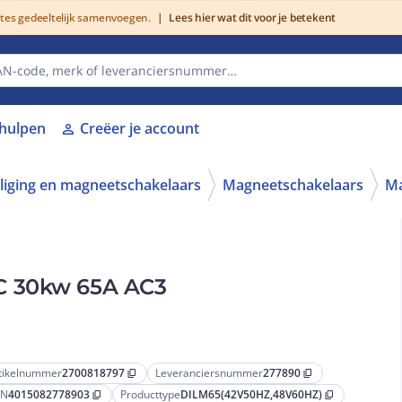
utes gedeeltelijk samenvoegen.
|
Lees hier wat dit voor je betekent
lhulpen
Creëer je account
person
iliging en magneetschakelaars
Magneetschakelaars
Ma
C 30kw 65A AC3
tikelnummer
2700818797
Leveranciersnummer
277890
content_copy
content_copy
AN
4015082778903
Producttype
DILM65(42V50HZ,48V60HZ)
content_copy
content_copy