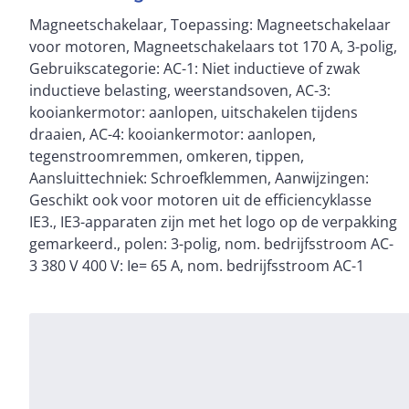
Magneetschakelaar, Toepassing: Magneetschakelaar
Thermische nominaal stroom, 3-polig, 50 - 60 Hz
voor motoren, Magneetschakelaars tot 170 A, 3-polig,
open bij 40 °C: Ith =Ie= 98 A, in kast: Ith= 72 A, nom.
Gebruikscategorie: AC-1: Niet inductieve of zwak
bedrijfsstroom AC-1 Thermische nominaal stroom 1-
inductieve belasting, weerstandsoven, AC-3:
polig open: Ith= 200 A, in kast: Ith= 180 A, max. nom.
kooiankermotor: aanlopen, uitschakelen tijdens
vermogen draaistroommotoren 50 - 60 Hz AC-3 220
draaien, AC-4: kooiankermotor: aanlopen,
V230 V: P= 20 kW, 380 V 400 V: P= 30 kW, 660 V690 V:
tegenstroomremmen, omkeren, tippen,
P= 35 kW, max. nom. vermogen draaistroommotoren
Aansluittechniek: Schroefklemmen, Aanwijzingen:
50 - 60 Hz AC-4 220 V230 V: P= 7 kW, 380 V 400 V: P=
Geschikt ook voor motoren uit de efficiencyklasse
12 kW, 660 V690 V: P= 17 kW, Combineerbaar met
IE3., IE3-apparaten zijn met het logo op de verpakking
hulpcontactblok: DILM150-XHI(V).., DILM1000-XHI(V)..,
gemarkeerd., polen: 3-polig, nom. bedrijfsstroom AC-
Aanwijzingen: Contactbezetting conform EN 50012.,
3 380 V 400 V: Ie= 65 A, nom. bedrijfsstroom AC-1