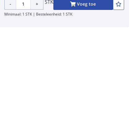
STK
-
+
Voeg toe
Minimaal: 1 STK | Besteleenheid: 1 STK