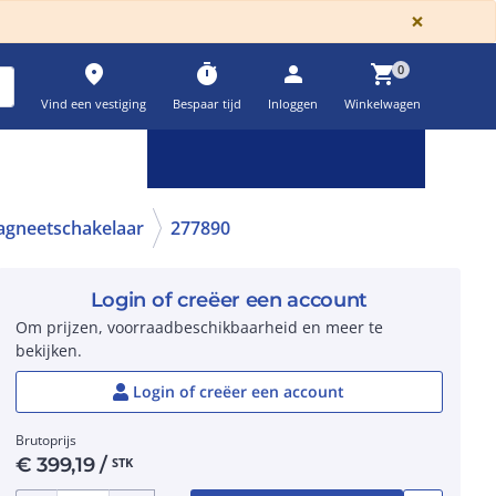
GLOBA
×
place
timer
person
shopping_cart
0
Vind een vestiging
Bespaar tijd
Inloggen
Winkelwagen
Keuzehulpen & calculatoren
settings
gneetschakelaar
277890
Login of creëer een account
Om prijzen, voorraadbeschikbaarheid en meer te
bekijken.
Login of creëer een account
Brutoprijs
€
399,19
/
STK